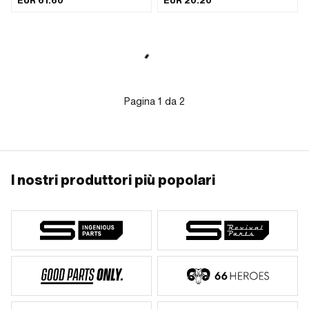
EUR 61.60
EUR 20.20
lampadina: BA9s · Tipo di montaggio:
Dadi e bulloni · Profondità: 50 mm ·
Funzionamento a batteria: No · Luce
del freno: No · Riflettori: Sì · Numero di
punti di fissaggio: 2 Stk
Pagina
1
da
2
I nostri produttori più popolari