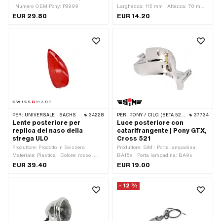
· Numero OEM Pony: P8999
Larghezza: 115 mm · Altezza: 70 mm ·
Tipo di montaggio: Viti · Numero di
EUR 29.80
EUR 14.20
punti di fissaggio: 2 Stk
PER:
UNIVERSALE · SACHS
34228
PER:
PONY / CILO (BETA 521 E 512)
37734
Lente posteriore per
Luce posteriore con
replica del naso della
catarifrangente | Pony GTX,
strega ULO
Cross 521
Produttore: Prodotto in Svizzera ·
Produttore: SIM · Porta lampadina:
Materiale: Plastica · Colore: rosso ·
BA15s · Porta lampadina: BA9s
Larghezza: 29 mm · Altezza: 65 mm
EUR 39.40
EUR 19.00
- 12 %