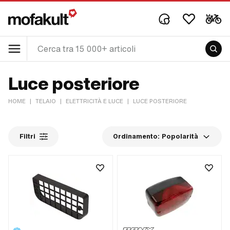
Luce posteriore
HOME
|
TELAIO
|
ELETTRICITÀ E LUCE
|
LUCE POSTERIORE
Filtri
Ordinamento:
Popolarità