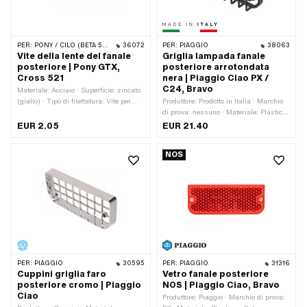
PER:
PONY / CILO (BETA 521 E 512)
36072
PER:
PIAGGIO
38063
Vite della lente del fanale
Griglia lampada fanale
posteriore | Pony GTX,
posteriore arrotondata
Cross 521
nera | Piaggio Ciao PX /
C24, Bravo
Materiale: Acciaio · Superficie: zincato
(giallo) · Tipo di filettatura: Vite per
Produttore: Prodotto in Italia · Marchio
legno · Diametro nominale (filettatura):
di prova: nessuno · Materiale: Plastica
4 mm · Guida: Incavo trasversale ·
· Colore: nero · Lunghezza totale: 137
EUR 2.05
EUR 21.40
Testa della vite: Testa dell'obiettivo ·
mm · Larghezza: 60 mm · Altezza: 23
Gambo: Sì · Lunghezza totale: 42.2
mm · Spaziatura tra i fori: 112.5 mm
NOS
mm · Lunghezza della filettatura: 40
mm · Numero di componenti: 1 Stk
PER:
PIAGGIO
30595
PER:
PIAGGIO
31316
Cuppini griglia faro
Vetro fanale posteriore
posteriore cromo | Piaggio
NOS | Piaggio Ciao, Bravo
Ciao
Produttore: Piaggio · Marchio di prova: