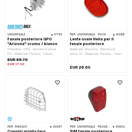
UNIVERSALE
17725
PER:
UNIVERSALE · PUCH · SACHS
15388
Fanale posteriore GPO
Lente ovale Hella per il
"Arizona" cromo / bianco
fanale posteriore
Produttore: OPG · Marchio di prova:
Materiale: Alluminio · Marchio di
E11 · Materiale: Plastica · Colore:
prova: E1 · Materiale: Plastica · Colore:
Cromo · Colore: bianco · Larghezza:
rosso · Larghezza: 48 mm · Altezza:
EUR 59.70
100 mm · Altezza: 100 mm · Tipo di
66.5 mm · Profondità: 11 mm
EUR 17.30
EUR 28.60
montaggio: Dadi e bulloni · Porta
lampadina: LED (installato in modo
permanente) · Profondità: 45 mm ·
Funzionamento a batteria: No · Luce
del freno: Sì · Riflettori: No · Numero di
punti di fissaggio: 2 Stk
PER:
PIAGGIO
30597
PER:
UNIVERSALE · PEUGEOT
35654
Cuppini griglia faro
SIM fanale posteriore