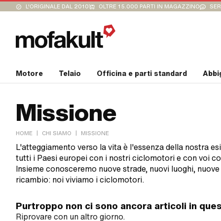
L'ORIGINALE DAL 2010
OLTRE 15.000 PARTI IN MAGAZZINO
SER
Motore
Telaio
Officina e parti standard
Abbi
Missione
|
|
HOME
CHI SIAMO
MISSIONE
L'atteggiamento verso la vita è l'essenza della nostra es
tutti i Paesi europei con i nostri ciclomotori e con voi co
Insieme conosceremo nuove strade, nuovi luoghi, nuove p
ricambio: noi viviamo i ciclomotori.
Purtroppo non ci sono ancora articoli in que
Riprovare con un altro giorno.