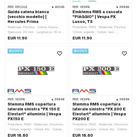
PER:
ERCOLE
40045
PER:
VESPA
39946
Guida catena bianca
Emblema RMS a cascata
(vecchio modello) |
"PIAGGIO" | Vespa PX
Hercules Prima
Lusso, T5
Materiale: Plastica · Colore: bianco ·
Produttore: RMS · Materiale: Plastica ·
Spessore: 20 mm · Larghezza: 30 mm
Colore: argento · Colore: nero ·
· Altezza: 60 mm · Ø foro di
Larghezza: 102 mm · Altezza: 13 mm ·
EUR 11.90
EUR 11.90
montaggio: 5.6 mm · Numero OEM
Spessore: 3 mm · Forma: curvo · Tipo
Hercules: P00 927 144 31 06 000
di montaggio: Clip · Numero di punti di
NUOVO
NUOVO
fissaggio: 2 Stk · Spaziatura tra i fori:
82 mm · Numero OEM Piaggio: 198123
· Numero OEM Piaggio: 232895
PER:
VESPA
39948
PER:
VESPA
39949
Stemma RMS copertura
Stemma RMS copertura
laterale sinistra "PX 150 E
laterale sinistra "PX 200 E
Elestart" alluminio | Vespa
Elestart" alluminio | Vespa
PX150 E
PX200 E
Produttore: RMS · Materiale: Alluminio
Produttore: RMS · Materiale: Alluminio
· Colore: argento · Colore: blu · Colore:
· Colore: argento · Colore: blu · Colore:
giallo · Colore: nero · Colore: rosso ·
giallo · Colore: nero · Colore: rosso ·
EUR 16.60
EUR 16.60