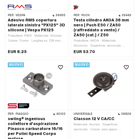
PER:
VESPA
39955
PER:
PUCH
39443
Adesivo RMS copertura
Testa cilindro AKOA 38 mm
laterale sinistra "PX125" 3D
nero | Puch E50 / ZA50
silicone | Vespa PX125
(raffreddato a vento) /
ZA50 (cat.) / Z50
Produttore: RMS · Materiale: Silicone ·
Colore: Cromo · Larghezza: 128 mm ·
Produttore: AKOA · Materiale:
Altezza: 23 mm · Superficie: Gommato
Alluminio · Superficie: verniciato ·
· Composizione posteriore: Adesivo ·
Cilindro Ø: 38 mm · Filo di candela:
EUR 8.25
EUR 53.70
Tipo di montaggio: Colla · Numero
breve · Decompressore: No ·
OEM Piaggio: 575795
Lunghezza totale: 132.2 mm ·
NUOVO
NUOVO
Larghezza: 123.2 mm · Altezza: 54.5
mm · Area di applicazione: Standard ·
Numero di punti di fissaggio: 4 Stk ·
Schema di foratura [mm]: 44 x 44 ·
Mimetizzato: No
PER:
PIAGGIO
40103
UNIVERSALE
39829
swiing® ingenious
Clacson 12 V CA/CC
collettore d'aspirazione
Materiale: Acciaio · Superficie:
Pinasco carburatore 16/16
verniciato · Colore: nero opaco ·
per Polini Speed Corpo
Tensione: 12 V · Tipo di corrente:
motore