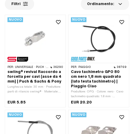
Filtri
Ordinamento:
NUOVO
NUOVO
PER:
UNIVERSALE · PUCH · SACHS · PONY / CILO (BETA 521 E 512) · ZÜNDAPP BELMONDO
36290
PER:
PIAGGIO
38769
swiing® revival Raccordo a
Cavo tachimetro GPO 80
forcella per cavi (asse da 4
cm nero 1,8 mm quadrato
mm) | Puch & Sachs & Pony
(lato testa tachimetro) |
Piaggio Ciao
Lunghezza totale: 30 mm · Produttore:
parti di rilancio swiing® · Materiale:
Produttore: OPG · Colore: nero · Cavo
Acciaio · Superficie: zincato (blu) ·
tachimetro quadrato: 1.8 mm ·
Numero OEM Pony: F5114 · Numero
Lunghezza totale: 840 mm ·
EUR 5.85
EUR 20.20
OEM Puch: 320.4.40.020.0 · Sachs
Lunghezza della calotta esterna: 800
OEM no.: F5114
mm · Tipo di filettatura: MF10x1
NUOVO
NUOVO
(filettatura a passo fine) · Numero
OEM Piaggio: 186324 · Numero OEM
Piaggio: 187423 · Numero OEM
Piaggio: 274959 · Versione alternativa