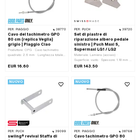
del numero OEM di Piaggio: 186324 ·
Versione alternativa del numero OEM
di Piaggio: 187423 · Versione
alternativa del numero OEM di
Piaggio: 274959
PER:
PIAGGIO
38770
PER:
PUCH
39720
Cavo del tachimetro GPO
Set di piastre di
80 cm (replica Veglia)
riparazione albero pedale
grigio | Piaggio Ciao
sinistro | Puch Maxi S,
Supermaxi LG1 / LG2
Produttore: OPG · Cavo tachimetro
quadrato: 2.6 mm · Lunghezza totale:
Materiale: Lamiera (acciaio) ·
840 mm · Tipo di filettatura:
Superficie: vuoto · Spessore: 1.18 mm ·
MF11x0,75 (filettatura a passo fine) ·
Produttore: Prodotto in Svizzera · Tipo
EUR 16.60
EUR 143.50
Lunghezza della calotta esterna: 800
di montaggio: Saldatura
mm · Colore: grigio · Numero OEM
Piaggio: 186324 · Numero OEM
NUOVO
NUOVO
Piaggio: 187423 · Numero OEM
Piaggio: 274959
PER:
PUCH
39099
PER:
PIAGGIO
38768
swiing® revival Staffa di
Cavo tachimetro GPO 80