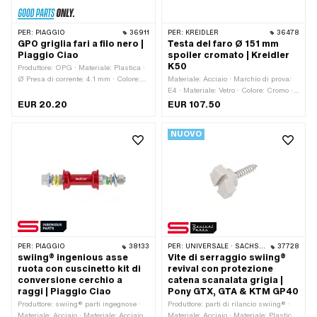
PER:
PIAGGIO
36911
PER:
KREIDLER
36478
GPO griglia fari a filo nero |
Testa del faro Ø 151 mm
Piaggio Ciao
spoiler cromato | Kreidler
K50
Produttore: OPG · Materiale: Plastica ·
Ø Presa di corrente: 4.1 mm · Colore:
Materiale: Acciaio · Marchio di prova:
nero · Larghezza: 126 mm · Altezza:
E4 · Materiale: Vetro · Colore: Cromo ·
90 mm · Profondità: 15 mm ·
Ø esterno: 151 mm · Altezza: 76 mm ·
EUR 20.20
EUR 107.50
Profondità: 20 mm · Spaziatura tra i
Ø interno: 143 mm · Ø Telaio: 20 mm ·
fori: 105 mm
Porta lampadina: BA20d · Tipo di
NUOVO
montaggio: Viti · Numero di punti di
fissaggio: 1 Stk · Numero OEM
Kreidler: 08.10.11
PER:
PIAGGIO
38133
PER:
UNIVERSALE · SACHS · PONY / CILO (BETA 521 E 512)
37728
swiing® ingenious asse
Vite di serraggio swiing®
ruota con cuscinetto kit di
revival con protezione
conversione cerchio a
catena scanalata grigia |
raggi | Piaggio Ciao
Pony GTX, GTA & KTM GP40
Produttore: swiing® parti ingegnose ·
Produttore: parti di rilancio swiing® ·
Materiale: Acciaio · Materiale: Acciaio
Materiale: Acciaio · Materiale: Plastica