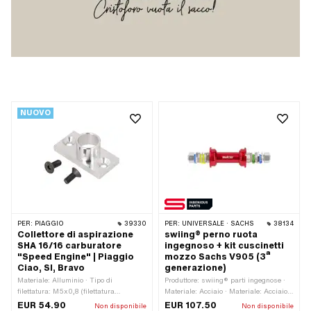
NUOVO
PER:
PIAGGIO
39330
PER:
UNIVERSALE · SACHS
38134
Collettore di aspirazione
swiing® perno ruota
SHA 16/16 carburatore
ingegnoso + kit cuscinetti
"Speed Engine" | Piaggio
mozzo Sachs V905 (3ª
Ciao, SI, Bravo
generazione)
Materiale: Alluminio · Tipo di
Produttore: swiing® parti ingegnose ·
filettatura: M5x0,8 (filettatura
Materiale: Acciaio · Materiale: Acciaio
standard) · Colore: argento · Ø interno:
al cromo (colloquialmente noto come
EUR 54.90
EUR 107.50
Non disponibile
Non disponibile