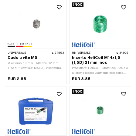
MF10x1 (filettatura a passo fine)
totale: 15 mm · Diametro nominale
INOX
(filettatura): 10 mm · Tipo di filettatura:
MF10x1,25 (filettatura a passo fine)
UNIVERSALE
24593
UNIVERSALE
31306
Dado a vite M5
Inserto HeliCoil M14x1,5
(1,5D) 21 mm Inox
Ø esterno: 10 mm · Altezza: 12 mm ·
Tipo di filettatura: M5x0,8 (filettatura
Produttore: HeliCoil · Materiale: Acciaio
standard) · Produttore: Prodotto in
al cromo (colloquialmente noto come
Germania · Diametro nominale
acciaio inossidabile) · Dimensione
EUR 2.85
EUR 3.85
(filettatura): 5 mm
inserto filettato: 1.5D · Tipo di
filettatura: MF14x1,5 (filettatura a
INOX
passo fine)