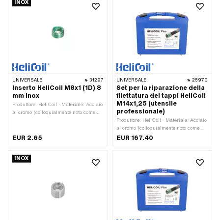
INOX
fine)
passo fine)
UNIVERSALE
31297
UNIVERSALE
25970
Inserto HeliCoil M8x1 (1D) 8
Set per la riparazione della
mm Inox
filettatura dei tappi HeliCoil
M14x1,25 (utensile
Produttore: HeliCoil · Materiale: Acciaio
professionale)
al cromo (colloquialmente noto come
acciaio inossidabile) · Dimensione
Produttore: HeliCoil · Materiale: Acciaio
inserto filettato: 1D · Tipo di filettatura:
al cromo (colloquialmente noto come
MF8x1 (filettatura a passo fine)
acciaio inossidabile) · Area di
EUR 2.65
EUR 167.40
applicazione: Accessori per l'officina ·
Tipo di filettatura: MF14x1,25
INOX
(filettatura a passo fine) · Diametro
nominale (filettatura): 14 mm ·
Dimensione inserto filettato: 0.5D ·
Dimensione inserto filettato: 1D ·
Dimensione inserto filettato: 1.5D ·
Numero di componenti: 30 Stk · Metodo
di stoccaggio: Valigia · Dimensione del
box di stoccaggio [mm]: 250 x 50 x