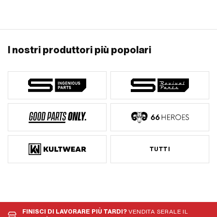
Accessori per l'officina
Dimensione del box di stoccaggio
[mm]: 420 x 345 x 125 mm · Tipo di
filettatura: M2.5x0.45 (filettatura
standard) · Tipo di filettatura: M3x0,5
(filettatura standard) · Tipo di
filettatura: M4x0,7 (filettatura
I nostri produttori più popolari
standard) · Tipo di filettatura: M5x0,8
(filettatura standard) · Tipo di
filettatura: M6x1 (filettatura standard) ·
Area di applicazione: Accessori per
l'officina
TUTTI
FINISCI DI LAVORARE PIÙ TARDI?
VENDITA SERALE IL