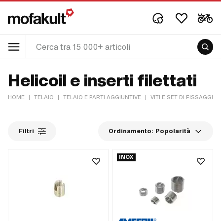
Helicoil e inserti filettati
HOME
|
TELAIO
|
TELAIO E PARTI AGGIUNTIVE
|
VITI E SET DI FISSAGGIO
Filtri
Ordinamento:
Popolarità
INOX