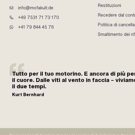
Restituzioni
info@mofakult.de
Recedere dal cont
+49 7531 71 73 170
Politica di cancell
+41 79 844 45 76
Smaltimento dei rif
Tutto per il tuo motorino. E ancora di più pe
il cuore. Dalle viti al vento in faccia – viviam
il due tempi.
Kurt Bernhard