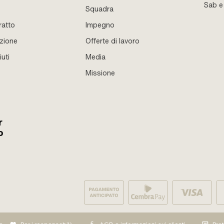
Sab 
Squadra
ratto
Impegno
azione
Offerte di lavoro
iuti
Media
Missione
r
o