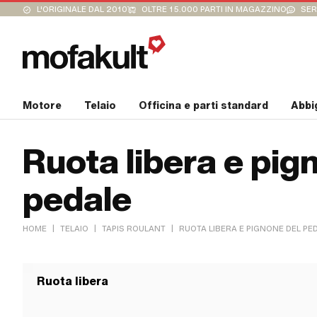
L'ORIGINALE DAL 2010
OLTRE 15.000 PARTI IN MAGAZZINO
SER
Motore
Telaio
Officina e parti standard
Abbi
Ruota libera e pig
pedale
|
|
|
HOME
TELAIO
TAPIS ROULANT
RUOTA LIBERA E PIGNONE DEL PE
Ruota libera