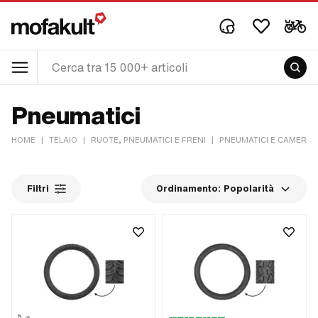
Pneumatici
HOME
|
TELAIO
|
RUOTE, PNEUMATICI E FRENI
|
PNEUMATICI E CAMERE D
Filtri
Ordinamento:
Popolarità