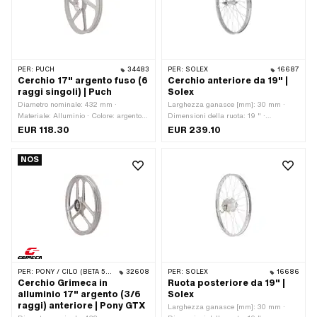
PER:
PUCH
34483
PER:
SOLEX
16687
Cerchio 17" argento fuso (6
Cerchio anteriore da 19" |
raggi singoli) | Puch
Solex
Diametro nominale: 432 mm ·
Larghezza ganasce [mm]: 30 mm ·
Materiale: Alluminio · Colore: argento ·
Dimensioni della ruota: 19 " ·
Profondità del pozzo del bordo: 8 mm ·
Larghezza esterna complessiva: 37
EUR 118.30
EUR 239.10
Superficie: Verniciato a polvere ·
mm
Larghezza ganasce [pollici]: 1.35 " ·
NOS
Larghezza ganasce [mm]: 34.3 mm ·
Dimensioni della ruota: 17 " ·
Larghezza esterna complessiva: 48
mm
PER:
PONY / CILO (BETA 521 E 512)
32608
PER:
SOLEX
16686
Cerchio Grimeca in
Ruota posteriore da 19" |
alluminio 17" argento (3/6
Solex
raggi) anteriore | Pony GTX
Larghezza ganasce [mm]: 30 mm ·