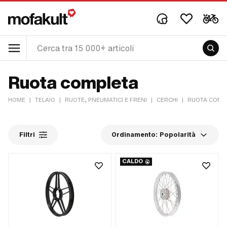
Ruota completa
HOME
|
TELAIO
|
RUOTE, PNEUMATICI E FRENI
|
CERCHI
|
RUOTA COMP
Filtri
Ordinamento:
Popolarità
CALDO