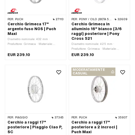
PER:
PUCH
27113
PER:
PONY / CILO (BETA 521 E 512)
32609
Cerchio Grimeca 17"
Cerchio Grimeca in
argento fuso NOS | Puch
alluminio 16" bianco (3/6
Maxi
raggi) posteriore | Pony
Cross 521
Diametro nominale: 432 mm ·
Produttore: Grimeca · Materiale:
Diametro nominale: 425 mm ·
Alluminio · Colore: argento · Profondità
Produttore: Grimeca · Materiale:
del pozzo del bordo: 6 mm · Superficie:
Alluminio · Colore: bianco · Superficie:
EUR 239.10
EUR 239.10
verniciato · Larghezza ganasce
Verniciato a polvere · Ø Tamburo del
[pollici]: 1.4 " · Larghezza ganasce
freno: 90 mm · Larghezza ganasce
[mm]: 34.5 mm · Dimensioni della
[mm]: 34.29 mm · Dimensioni della
MODERATAMENTE
ruota: 17 " · Larghezza esterna
ruota: 16 " · Larghezza esterna
CASUAL
complessiva: 48.4 mm
complessiva: 48 mm
PER:
PIAGGIO
37345
PER:
PUCH
35937
Cerchio a raggi 17"
Cerchio a raggi 17"
posteriore | Piaggio Ciao P,
posteriore a 2 incroci |
SC
Puch Maxi