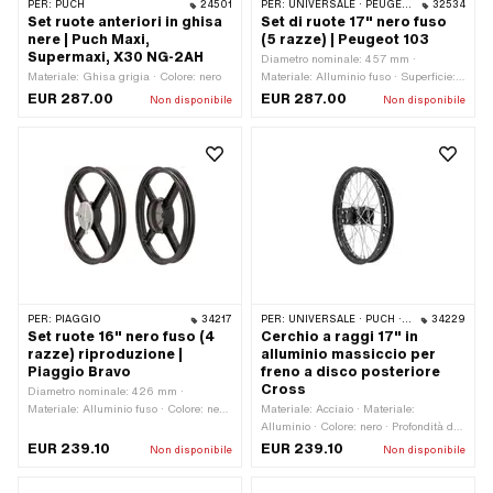
PER:
PUCH
24501
PER:
UNIVERSALE · PEUGEOT
32534
Set ruote anteriori in ghisa
Set di ruote 17" nero fuso
nere | Puch Maxi,
(5 razze) | Peugeot 103
Supermaxi, X30 NG-2AH
Diametro nominale: 457 mm ·
Materiale: Ghisa grigia · Colore: nero
Materiale: Alluminio fuso · Superficie:
verniciato · Colore: nero · Profondità del
EUR 287.00
EUR 287.00
Non disponibile
Non disponibile
pozzo del bordo: 11.5 mm · Dimensioni
della ruota: 17 " · Ø Tamburo del freno:
90 mm · Ø asse: 11.8 mm · Larghezza
esterna complessiva: 56 mm
PER:
PIAGGIO
34217
PER:
UNIVERSALE · PUCH · SACHS
34229
Set ruote 16" nero fuso (4
Cerchio a raggi 17" in
razze) riproduzione |
alluminio massiccio per
Piaggio Bravo
freno a disco posteriore
Cross
Diametro nominale: 426 mm ·
Materiale: Alluminio fuso · Colore: nero
Materiale: Acciaio · Materiale:
· Profondità del pozzo del bordo: 9.9
Alluminio · Colore: nero · Profondità del
mm · Superficie: Verniciato a polvere ·
pozzo del bordo: 7 mm · Ø Raggiante:
EUR 239.10
EUR 239.10
Non disponibile
Non disponibile
Ø Tamburo del freno: 105 mm · Ø
3.5 mm · Superficie: anodizzato ·
Tamburo del freno: 135 mm · Ø asse:
Superficie: zincato (blu) · Ø asse: 15