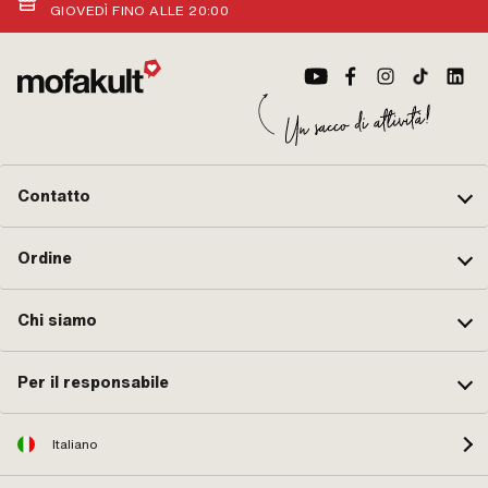
esterno: 36 mm · Area di
OEM Puch: 900.6909 · Sachs
GIOVEDÌ FINO ALLE 20:00
applicazione: Standard · Ø interno:
OEM no.: F 4762
25 mm · Cuscinetto a sfere chiuso:
No
Contatto
Ordine
Chi siamo
Per il responsabile
Italiano