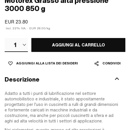
Motorex Grasso alta pressione
3000 850 g
EUR 23.80
Incl. 22% IVA.
·
EUR 28.00/kg
1
AGGIUNGI AL CARRELLO
AGGIUNGI ALLA LISTA DEI DESIDERI
CONDIVIDI
Descrizione
Adatto a tutti i punti di lubrificazione nel settore
automobilistico e industriale, è stato appositamente
progettato per l'uso in cuscinetti a rulli di grandi dimensioni
e fortemente caricati in macchine industriali e da
costruzione, ma anche per piccoli cuscinetti a sfera e ad
aghi ad alta velocità in tutti i settori di applicazione.
Nei ciclomotori, questo grasso ad alte prestazioni è