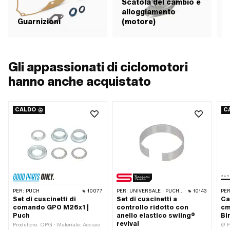
Scatola del cambio e
alloggiamento
Guarnizioni
(motore)
F
Gli appassionati di ciclomotori
hanno anche acquistato
CALDO
C
PER:
PUCH
10077
PER:
UNIVERSALE · PUCH · SACHS · PONY / CILO (BETA 521 E 512) · PIAGGIO · ZÜNDAPP BELMONDO · TOMOS
10143
PER
Set di cuscinetti di
Set di cuscinetti a
Ca
comando GPO M26x1 |
controllo ridotto con
cm
Puch
anello elastico swiing®
Bi
revival
Produttore: OPG · Materiale: Acciaio
Ø F