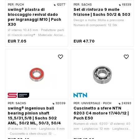
PER:
PUCH
12277
PER:
SACHS
19339
swiing® piastra di
Set di rinforzo 9 molle
bloccaggio revival dado
frizione | Sachs 50/2 & 503
per ingranaggi M10 | Puch
Design a molla: Molla a pressione ·
X30
Numero di componenti: 12 Stk
Ø interno: 10.45 mm · Produttore: parti
di rilancio swiing® · Materiale: Acciaio
· Diametro nominale (filettatura): 10
EUR 7.05
EUR 47.70
mm · Numero di lobi: 1 Stk ·
Dimensione della filettatura: M10 ·
Numero OEM Puch: 350.1.12.613.1
PER:
SACHS
32039
PER:
UNIVERSALE · PUCH
24393
swiing® ingenious ball
Cuscinetto a sfere NTN
bearing pinion shaft
6203 C4 motore 17/40/12 |
15,5/31,5/8 | Sachs 502
Puch E50
AML, 50/2 ML, 50/3, 50/4
Numero di stock: 6203 · Ø esterno: 40
Ø esterno: 31.5 mm · Larghezza: 8 mm
mm · Larghezza: 12 mm · Larghezza
· Cuscinetto a sfere chiuso: Sì ·
dell'anello interno: 12 mm · Produttore:
Produttore: swiing® parti ingegnose ·
NTN · Gioco del cuscinetto: C4 ·