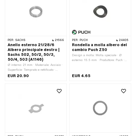
mm · Produttore: Sachs · Materiale:
Materiale: Acciaio · Tipo di cuscinetto:
FPM / FKM (conosciuto
Cuscinetti a sfera a gola profonda · Ø
colloquialmente come Viton) · Numero
interno: 13 mm
OEM Pony: A5602 · Sachs OEM no.:
0230 111 100
PER:
SACHS
21566
PER:
PUCH
24405
Anello esterno 21/28/6
Rondella a molla albero del
Albero principale destro |
cambio Puch Z50
Sachs 502, 50/2, 50/3,
Design a molla: Molla speciale · Ø
50/4, 503 (A1146)
esterno: 15.5 mm · Produttore: Puch ·
Ø interno: 21 mm · Materiale: Acciaio ·
Materiale: Acciaio per molle · Ø
Superficie: Temprato e rettificato ·
interno: 8.5 mm · Numero OEM Puch:
Larghezza: 6 mm · Ø esterno: 28 mm ·
050.1.1426
EUR 20.90
EUR 4.65
Numero OEM Pony: A1146 · Sachs
OEM no.: 0232 012 000