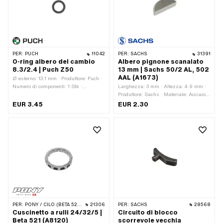
PER:
PUCH
11042
PER:
SACHS
31391
O-ring albero del cambio
Albero pignone scanalato
8.3/2.4 | Puch Z50
13 mm | Sachs 50/2 AL, 502
AAL (A1673)
Ø esterno: 13.1 mm · Produttore: Puch ·
Numero di componenti: 1 Stk ·
Larghezza: 3 mm · Altezza: 4.9 mm ·
Materiale: NBR · Luogo di utilizzo:
Produttore: Sachs · Materiale: Acciaio ·
Albero del cambio · Colore: nero · Ø
Lunghezza totale: 12.1 mm · Numero
EUR 3.45
EUR 2.30
interno: 8.3 mm · Spessore del cavo:
OEM Pony: A1673 · Sachs OEM no.:
2.4 mm · Durezza: 70 Shore · Numero
0246 001 001
OEM Puch: 900.3778
PER:
PONY / CILO (BETA 521 E 512)
21306
PER:
SACHS
28568
Cuscinetto a rulli 24/32/5 |
Circuito di blocco
Beta 521 (A8120)
scorrevole vecchia