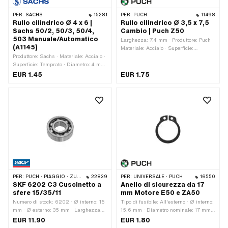
PER:
SACHS
15281
PER:
PUCH
11498
Rullo cilindrico Ø 4 x 6 |
Rullo cilindrico Ø 3,5 x 7,5
Sachs 50/2, 50/3, 50/4,
Cambio | Puch Z50
503 Manuale/Automatico
Larghezza: 7.4 mm · Produttore: Puch ·
(A1145)
Materiale: Acciaio · Superficie:
Produttore: Sachs · Materiale: Acciaio ·
Temprato · Diametro: 3.5 mm · Area di
Superficie: Temprato · Diametro: 4 mm
applicazione: Standard
· Larghezza: 6 mm · Numero OEM
EUR 1.45
EUR 1.75
Pony: A1145 · Sachs OEM no.: 0232
002 000
PER:
PUCH · PIAGGIO · ZÜNDAPP BELMONDO · SOLEX · CILO · ERCOLE
22839
PER:
UNIVERSALE · PUCH
16550
SKF 6202 C3 Cuscinetto a
Anello di sicurezza da 17
sfere 15/35/11
mm Motore E50 e ZA50
Numero di stock: 6202 · Ø interno: 15
Tipo di fusibile: All'esterno · Ø interno:
mm · Ø esterno: 35 mm · Larghezza
15.6 mm · Diametro nominale: 17 mm ·
dell'anello interno: 11 mm · Produttore:
Spessore: 0.9 mm · Produttore: Puch ·
EUR 11.90
EUR 1.80
SKF · Gioco del cuscinetto: C3 ·
Materiale: Acciaio per molle ·