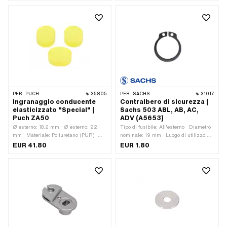
(filettatura a passo fine) · Guida:
Esagono esterno · Diametro nominale
(filettatura): 12 mm · Altezza: 6 mm ·
Larghezza tra le piastre: 17 mm
PER:
PUCH
35805
PER:
SACHS
31017
Ingranaggio conducente
Contralbero di sicurezza |
elasticizzato "Special" |
Sachs 503 ABL, AB, AC,
Puch ZA50
ADV (A5653)
Ø esterno: 18.2 mm · Ø esterno: 22
Tipo di fusibile: All'esterno · Diametro
mm · Materiale: Poliuretano (PUR) ·
nominale: 19 mm · Luogo di utilizzo:
Altezza: 7.2 mm · Versione alternativa
Albero della frizione · Produttore:
EUR 41.80
EUR 1.80
del numero OEM di Puch:
Sachs · Spessore: 1.2 mm · Materiale:
321.1.13.703.1
Acciaio per molle · Numero OEM Pony:
A5653 · Sachs OEM no.: 2512 007
000