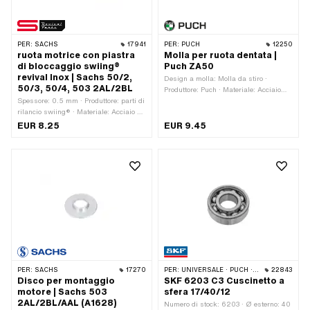
PER:
SACHS
17941
PER:
PUCH
12250
ruota motrice con piastra
Molla per ruota dentata |
di bloccaggio swiing®
Puch ZA50
revival Inox | Sachs 50/2,
Design a molla: Molla da stiro ·
50/3, 50/4, 503 2AL/2BL
Produttore: Puch · Materiale: Acciaio
Spessore: 0.5 mm · Produttore: parti di
per molle · Superficie: grezzo
rilancio swiing® · Materiale: Acciaio al
cromo (colloquialmente noto come
EUR 8.25
EUR 9.45
acciaio inossidabile) · Numero di lobi:
1 Stk · Numero OEM Pony: A1717 ·
Sachs OEM no.: A1717 · Sachs OEM
no.: 0246 049 000
PER:
SACHS
17270
PER:
UNIVERSALE · PUCH · TOMOS · ALPA CHOPPER / TURBO · CILO · MALAGUTI
22843
Disco per montaggio
SKF 6203 C3 Cuscinetto a
motore | Sachs 503
sfera 17/40/12
2AL/2BL/AAL (A1628)
Numero di stock: 6203 · Ø esterno: 40