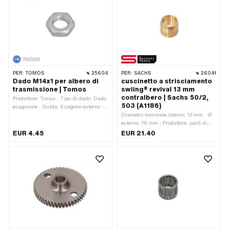
PER:
TOMOS
25604
PER:
SACHS
26041
Dado M14x1 per albero di
cuscinetto a strisciamento
trasmissione | Tomos
swiing® revival 13 mm
contralbero | Sachs 50/2,
Produttore: Tomos · Tipo di dado: Dado
503 (A1186)
esagonale · Guida: Esagono esterno ·
Tipo di filettatura: MF14x1 (filettatura a
Diametro nominale interno: 13 mm · Ø
passo fine) · Altezza: 7.3 mm ·
esterno: 16 mm · Produttore: parti di
Diametro nominale (filettatura): 14 mm
rilancio swiing® · Materiale:
EUR 4.45
EUR 21.40
· Larghezza tra le piastre: 22 mm ·
Cuscinetto speciale in bronzo · Ø
Numero OEM Tomos: 200141
interno: 13 mm · Altezza totale: 13 mm ·
Numero OEM Pony: A1186 · Sachs
OEM no.: 0232 153 001