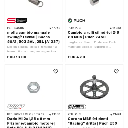
PER:
SACHS
17753
PER:
PUCH
15853
molla cambio manuale
Cambio a rulli cilindrici Ø 8
swiing® revival | Sachs
x 8 NOS | Puch ZA50
50/2, 503 2AL, 2BL (A1337)
Larghezza: 8 mm · Produttore: Puch ·
Design a molla: Molla di tensione · Ø
Materiale: Acciaio · Superficie:
interno: 6 mm · Lunghezza gancio a
Temprato · Diametro: 8 mm · Numero
molla: 8 mm · Ø esterno: 8.5 mm · Ø
OEM Puch: 900.6129
EUR 13.00
EUR 4.30
filo: 1.25 mm · Produttore: parti di
rilancio swiing® · Lunghezza totale: 28
mm · Materiale: Acciaio per molle ·
Superficie: brunito · Colore: grigio ·
Numero OEM Pony: A1337 · Sachs
OEM no.: 0239 102 100
PER:
PONY / CILO (BETA 521 E 512)
21350
PER:
PUCH
21491
Dado M12x1,25 x 6 mm
Corona MBR 94 denti
Frizione/cambio motore |
"Racing" dritta | Puch E50