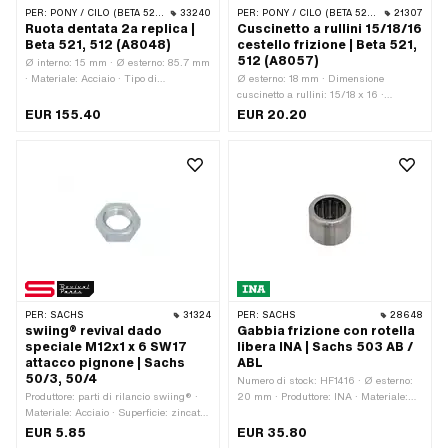
PER:
PONY / CILO (BETA 521 E 512)
33240
PER:
PONY / CILO (BETA 521 E 512)
21307
Ruota dentata 2a replica |
Cuscinetto a rullini 15/18/16
Beta 521, 512 (A8048)
cestello frizione | Beta 521,
512 (A8057)
Ø interno: 15 mm · Ø esterno: 85.7 mm
· Materiale: Acciaio · Tipo di
Ø esterno: 18 mm · Dimensione
ingranaggio: elicoidale dentata ·
cuscinetto a rullini: 15/18 x 16 ·
Numero di denti: 49 Stk · Tipo di
Larghezza: 16 mm · Gabbia del
EUR 155.40
EUR 20.20
registrazione: Collegamento a cuneo ·
cuscinetto: Gabbia in lamiera d'acciaio
Numero OEM Pony: A8048
· Tipo di cuscinetto: Gruppo rullini e
gabbia · Ø interno: 15 mm
PER:
SACHS
31324
PER:
SACHS
28648
swiing® revival dado
Gabbia frizione con rotella
speciale M12x1 x 6 SW17
libera INA | Sachs 503 AB /
attacco pignone | Sachs
ABL
50/3, 50/4
Numero di stock: HF1416 · Ø esterno:
Produttore: parti di rilancio swiing® ·
20 mm · Produttore: INA · Materiale:
Materiale: Acciaio · Superficie: zincato
Acciaio · Materiale: Lamiera (acciaio) ·
(blu) · Tipo di dado: Dado esagonale
Ø interno: 14 mm · Altezza: 15.9 mm
EUR 5.85
EUR 35.80
0,5D · Tipo di filettatura: MF12x1