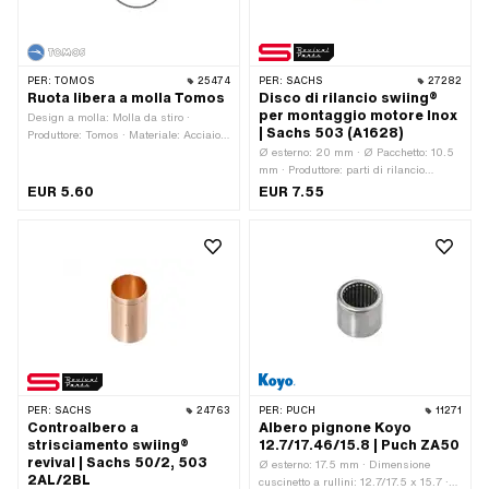
PER:
TOMOS
25474
PER:
SACHS
27282
Ruota libera a molla Tomos
Disco di rilancio swiing®
per montaggio motore Inox
Design a molla: Molla da stiro ·
| Sachs 503 (A1628)
Produttore: Tomos · Materiale: Acciaio
per molle · Numero OEM Tomos:
Ø esterno: 20 mm · Ø Pacchetto: 10.5
223121
mm · Produttore: parti di rilancio
swiing® · Materiale: Acciaio al cromo
EUR 5.60
EUR 7.55
(colloquialmente noto come acciaio
inossidabile) · Ø interno: 8.6 mm
PER:
SACHS
24763
PER:
PUCH
11271
Controalbero a
Albero pignone Koyo
strisciamento swiing®
12.7/17.46/15.8 | Puch ZA50
revival | Sachs 50/2, 503
Ø esterno: 17.5 mm · Dimensione
2AL/2BL
cuscinetto a rullini: 12.7/17.5 x 15.7 ·