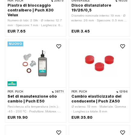
PER:
PUCH
25675
UNIVERSALE
16035
Piastra di bloccaggio
Disco distanziatore
contralbero | Puch X30
19/26/0,5
Velux
Diametro nominale interno: 19 mm · Ø
Numero di lobi: 2 Stk · Ø interno: 12.7
esterno: 26 mm · Spessore: 0.5 mm ·
mm · Spessore: 1 mm · Larghezza: 6
Materiale: Acciaio · Superficie: brillante
mm · Larghezza 2: 9 mm
/ oliato · Ø interno: 19 mm
EUR 7.65
EUR 3.45
NUOVO
PER:
PUCH
38771
PER:
PUCH
12194
Set di manutenzione olio
Cambio elasticizzato del
cambio | Puch E50
conducente | Puch ZA50
Resistenza alla temperatura (min.):
Ø esterno: 19 mm · Materiale: Gomma
-45 - 200 °C · Produttore: Motorex ·
· Lunghezza totale: 8 mm
Contenuti: 450 ml · Tipo di cambio:
EUR 19.90
EUR 35.80
Macchina automatica · Area di
applicazione: Lubrificazione del
cambio con frizione