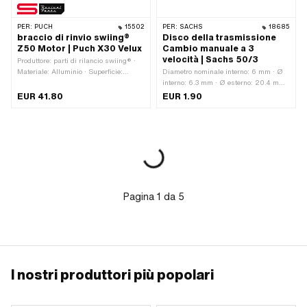
PER:
PUCH
15502
PER:
SACHS
18685
braccio di rinvio swiing®
Disco della trasmissione
Z50 Motor | Puch X30 Velux
Cambio manuale a 3
velocità | Sachs 50/3
Produttore: parti di rilancio swiing® ·
Materiale: Alluminio · Superficie:
Diametro nominale interno: 6 mm · Ø
anodizzato · Colore: colori della grafite
interno: 6.3 mm · Ø esterno: 20.4 mm ·
· Numero OEM Puch: 320.5.14.017.1
Spessore: 1 mm · Materiale: Alluminio
EUR 41.80
EUR 1.90
Pagina
1
da
5
I nostri produttori più popolari