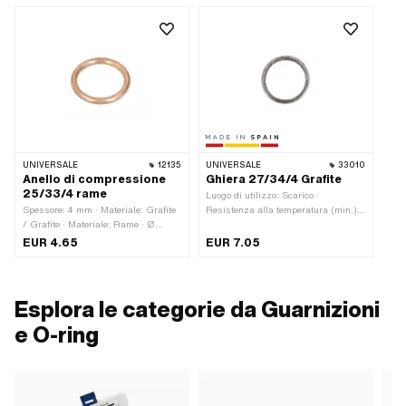
UNIVERSALE
12135
UNIVERSALE
33010
Anello di compressione
Ghiera 27/34/4 Grafite
25/33/4 rame
Luogo di utilizzo: Scarico ·
Spessore: 4 mm · Materiale: Grafite
Resistenza alla temperatura (min.):
/ Grafite · Materiale: Rame · Ø
550 °C · Spessore: 4 mm ·
esterno: 32.8 mm · Ø interno: 25.6
Produttore: Prodotto in Spagna · Ø
EUR 4.65
EUR 7.05
mm
interno: 27 mm · Ø esterno: 34 mm ·
Materiale: Grafite / Grafite ·
Materiale: Lamiera (acciaio)
Esplora le categorie da Guarnizioni
e O-ring