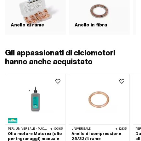
Anello di rame
Anello in fibra
O
Gli appassionati di ciclomotori
hanno anche acquistato
PER:
UNIVERSALE · PUCH · SACHS · ZÜNDAPP BELMONDO · TOMOS · CILO · ERCOLE · KREIDLER · ZÜNDAPP
10365
UNIVERSALE
12135
PER
Olio motore Motorex (olio
Anello di compressione
Da
per ingranaggi) manuale
25/33/4 rame
al