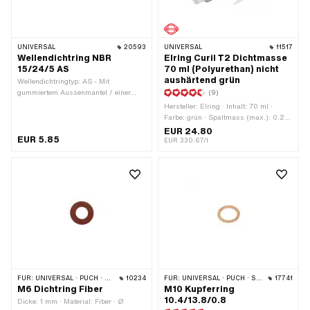
UNIVERSAL
20593
UNIVERSAL
11517
Wellendichtring NBR
Elring Curil T2 Dichtmasse
15/24/5 AS
70 ml (Polyurethan) nicht
aushärtend grün
Wellendichtringtyp: AS - Mit
gummiertem Aussenmantel / einer
(9)
Dichtlippen / einer Staublippe. ·
Hersteller: Elring · Inhalt: 70 ml ·
Material: NBR · Ø innen: 15 mm · Ø
Farbe: grün · Spaltmass (max.): 0.2
aussen: 24 mm ·
mm · Temperaturbeständigkeit (min.):
EUR 24.80
Temperaturbeständigkeit (min.): -30 -
EUR 5.85
-55 - 250 °C · Anwendungsbereich:
EUR 330.67/l
100 °C · Breite: 5 mm
Chemie
FÜR:
UNIVERSAL · PUCH · SACHS · PONY / CILO (BETA 521 & 512)
10234
FÜR:
UNIVERSAL · PUCH · SACHS · PONY / CILO (BETA 521 & 512)
17741
M6 Dichtring Fiber
M10 Kupferring
10.4/13.8/0.8
Dicke: 1 mm · Material: Fiber · Ø