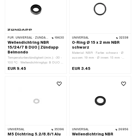
FÜR:
UNIVERSAL · ZÜNDAPP BELMONDO · ZÜNDAPP
19630
UNIVERSAL
32338
Wellendichtring NBR
O-Ring Ø 15 x 2 mm NBR
15/24/7 B DUO | Zündapp
schwarz
Belmondo
Material: NBR · Farbe: schwarz · Ø
Temperaturbeständigkeit (min.): -30 -
aussen: 19 mm · Ø innen: 15 mm ·
100 °C · Wellendichtringtyp: B DUO -
Schnurdicke: 2 mm · Härte: 70 Shore
Mit Blech-Aussenmantel / zwei
EUR 9.45
EUR 3.45
Dichtlippen. · Hersteller: Zündapp ·
Material: NBR · Breite: 7 mm · Breite:
9 mm · Ø aussen: 35 mm · Ø innen:
25.7 mm
UNIVERSAL
35396
UNIVERSAL
26956
M5 Dichtring 5.2/8.8/1 Alu
Wellendichtring NBR