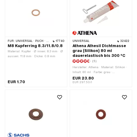
FÜR:
UNIVERSAL · PUCH · SACHS · PONY / CILO (BETA 521 & 512) · PIAGGIO
17740
UNIVERSAL
32422
M8 Kupferring 8.3/11.8/0.8
Athena Athesil Dichtmasse
grau (Silikon) 80 ml
Material: Kupfer · Ø innen: 8.3 mm · Ø
dauerelastisch bis 300 °C
aussen: 11.8 mm · Dicke: 0.8 mm
(5)
Hersteller: Athena · Material: Silikon ·
Inhalt: 80 ml · Farbe: grau ·
Temperaturbeständigkeit (min.): -40 -
EUR 23.80
EUR 1.70
300 °C · Anwendungsbereich: Chemie
EUR 297.50/l