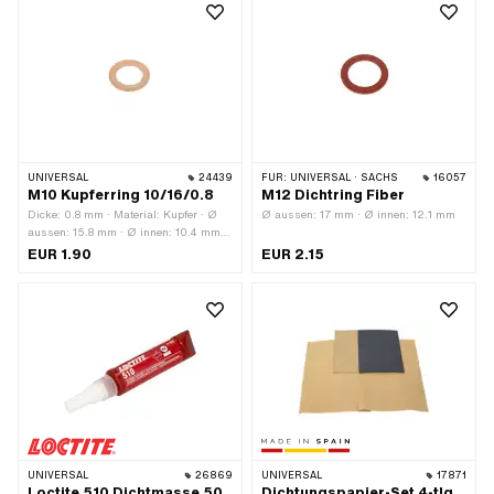
UNIVERSAL
24439
FÜR:
UNIVERSAL · SACHS
16057
M10 Kupferring 10/16/0.8
M12 Dichtring Fiber
Dicke: 0.8 mm · Material: Kupfer · Ø
Ø aussen: 17 mm · Ø innen: 12.1 mm
aussen: 15.8 mm · Ø innen: 10.4 mm ·
Pony OEM-Nr.: A1817 · Sachs OEM-
EUR 1.90
EUR 2.15
Nr.: 0250 042 001
UNIVERSAL
26869
UNIVERSAL
17871
Loctite 510 Dichtmasse 50
Dichtungspapier-Set 4-tlg.