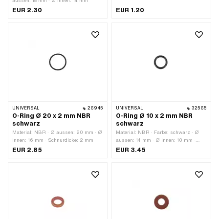
aussen: 18 mm · Ø innen: 14 mm
EUR 2.30
EUR 1.20
UNIVERSAL
26945
UNIVERSAL
32565
O-Ring Ø 20 x 2 mm NBR
O-Ring Ø 10 x 2 mm NBR
schwarz
schwarz
Material: NBR · Ø aussen: 20 mm · Ø
Material: NBR · Farbe: schwarz · Ø
innen: 16 mm · Schnurdicke: 2 mm
aussen: 14 mm · Ø innen: 10 mm ·
Schnurdicke: 2 mm · Härte: 70 Shore ·
EUR 2.85
EUR 3.45
Anzahl Bestandteile: 1 Stk.