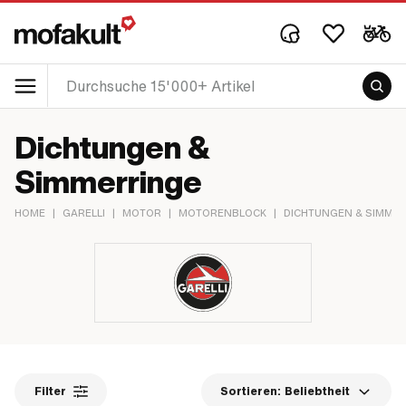
Dichtungen &
Simmerringe
HOME
|
GARELLI
|
MOTOR
|
MOTORENBLOCK
|
DICHTUNGEN & SIMME
Filter
Sortieren:
Beliebtheit