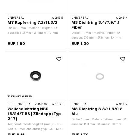
UNIVERSAL
24317
UNIVERSAL
24314
M7 Kupferring 7.2/11.3/2
M3 Dichtring 3.4/7.9/1.1
Fiber
Dicke: 2 mm · Material: Kupfer · Ø
aussen: 11.3 mm · Ø innen: 7.2 mm
Dicke: 1.1 mm · Material: Fiber · Ø
aussen: 7.9 mm · Ø innen: 3.4 mm
EUR 1.90
EUR 1.30
FÜR:
UNIVERSAL · ZÜNDAPP BELMONDO · ZÜNDAPP
16176
UNIVERSAL
33412
Wellendichtring NBR
M8 Dichtring 8.3/11.8/0.8
15/24/7 BS | Zündapp (Typ
Alu
247)
Dicke: 1 mm · Material: Aluminium · Ø
Temperaturbeständigkeit (min.): -30 -
aussen: 11.8 mm · Ø innen: 8.3 mm
100 °C · Wellendichtringtyp: BS - Mit
Blech-Aussenmantel / einer Dichtlippe
EUR 8.15
EUR 1.70