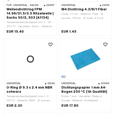
FÜR:
UNIVERSAL · SACHS
26957
UNIVERSAL
24315
Wellendichtring FPM
M4 Dichtring 4.3/8/1 Fiber
14.96/31.5/3.5 Ritzelwelle |
Dicke: 1.1 mm · Material: Fiber · Ø
Sachs 50/2, 503 (A1134)
aussen: 7.8 mm · Ø innen: 4.3 mm
Temperaturbeständigkeit (min.): -30 -
200 °C · Hersteller: Sachs · Material:
FPM / FKM (umgangssprachlich
EUR 15.40
EUR 1.45
bekannt als Viton) · Breite: 3.5 mm · Ø
aussen: 31.4 mm · Ø innen: 14.96 mm
· Verwendungsort: Ritzelwelle · Pony
OEM-Nr.: A1134 · Sachs OEM-Nr.:
0230 011 200 · Sachs OEM-Nr.: 0230
011 100
UNIVERSAL
12244
UNIVERSAL
30690
O-Ring Ø 9.3 x 2.4 mm NBR
Dichtungspapier 1 mm A4-
schwarz
Bogen 250 °C (1A-Qualität)
Temperaturbeständigkeit (min.): 0 -
Dicke: 1 mm · Hersteller: Made in
100 °C · Material: NBR · Ø aussen:
Europe · Material: Dichtpapier ·
14.1 mm · Ø innen: 9.3 mm ·
Verwendungsort: Universal
EUR 2.30
EUR 17.80
Schnurdicke: 2.4 mm · Härte: 70
Shore