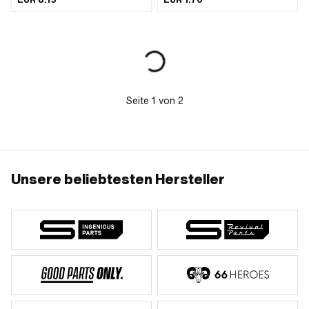
/ einer Staublippe. · Hersteller:
Zündapp · Material: NBR · Breite: 7
mm · Ø aussen: 24 mm · Ø innen: 15
mm
Seite
1
von
2
Unsere beliebtesten Hersteller