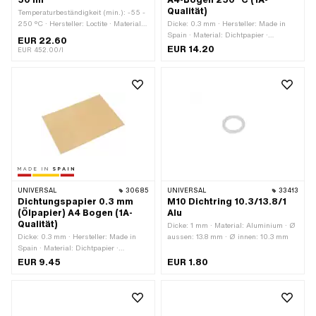
Qualität)
Temperaturbeständigkeit (min.): -55 -
250 °C · Hersteller: Loctite · Material:
Dicke: 0.3 mm · Hersteller: Made in
Silikon · Inhalt: 50 ml · Farbe:
Spain · Material: Dichtpapier ·
EUR 22.60
schwarz · Spaltmass (max.): 1 mm ·
Verwendungsort: Universal
EUR 14.20
EUR 452.00/l
Anwendungsbereich: Chemie
UNIVERSAL
30685
UNIVERSAL
33413
Dichtungspapier 0.3 mm
M10 Dichtring 10.3/13.8/1
(Ölpapier) A4 Bogen (1A-
Alu
Qualität)
Dicke: 1 mm · Material: Aluminium · Ø
Dicke: 0.3 mm · Hersteller: Made in
aussen: 13.8 mm · Ø innen: 10.3 mm
Spain · Material: Dichtpapier ·
Verwendungsort: Universal
EUR 9.45
EUR 1.80