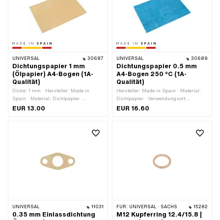
UNIVERSAL
30687
UNIVERSAL
30689
Dichtungspapier 1 mm
Dichtungspapier 0.5 mm
(Ölpapier) A4-Bogen (1A-
A4-Bogen 250 °C (1A-
Qualität)
Qualität)
Dicke: 1 mm · Hersteller: Made in
Hersteller: Made in Spain · Material:
Spain · Material: Dichtpapier ·
Dichtpapier · Verwendungsort:
Verwendungsort: Universal
Universal · Dicke: 0.5 mm
EUR 13.00
EUR 16.60
UNIVERSAL
11031
FÜR:
UNIVERSAL · SACHS
15282
0.35 mm Einlassdichtung
M12 Kupferring 12.4/15.8 |