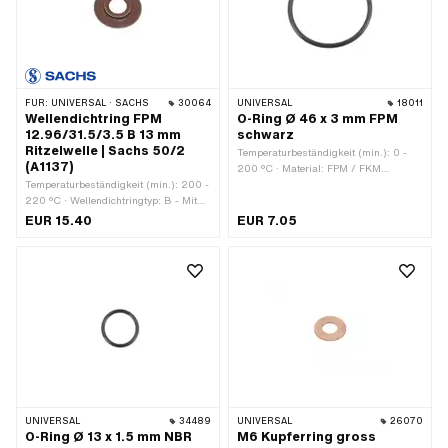
FÜR:
UNIVERSAL · SACHS
30064
UNIVERSAL
18011
Wellendichtring FPM
O-Ring Ø 46 x 3 mm FPM
12.96/31.5/3.5 B 13 mm
schwarz
Ritzelwelle | Sachs 50/2
Temperaturbeständigkeit (min.): 0 -
(A1137)
200 °C · Material: FPM / FKM
Temperaturbeständigkeit (min.): 200 -
(umgangssprachlich bekannt als
220 °C · Wellendichtringtyp: B - Mit
Viton) · Farbe: schwarz · Ø aussen:
Blech-Aussenmantel / einer
52 mm · Ø innen: 46 mm ·
EUR 15.40
EUR 7.05
Dichtlippe. · Hersteller: Sachs ·
Schnurdicke: 3 mm · Verwendungsort:
Material: FPM / FKM
Universal · Anzahl Bestandteile: 1 Stk.
(umgangssprachlich bekannt als
Viton) · Breite: 3.5 mm · Ø aussen:
31.4 mm · Ø innen: 12.96 mm ·
Verwendungsort: Ritzelwelle
UNIVERSAL
34489
UNIVERSAL
26070
O-Ring Ø 13 x 1.5 mm NBR
M6 Kupferring gross