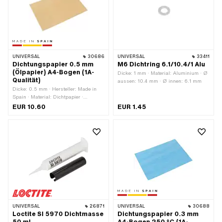
· Ø innen: 10.5 mm · Ø innen: 11 mm ·
Ø innen: 12 mm · Ø innen: 12.5 mm ·
Ø innen: 14 mm · Ø innen: 15 mm · Ø
innen: 16 mm · Ø innen: 16.5 mm · Ø
innen: 17.5 mm · Oberfläche: roh ·
Anwendungsbereich: Standard ·
Anwendungsbereich:
UNIVERSAL
30686
UNIVERSAL
33411
Werkstattzubehör
Dichtungspapier 0.5 mm
M6 Dichtring 6.1/10.4/1 Alu
(Ölpapier) A4-Bogen (1A-
Dicke: 1 mm · Material: Aluminium · Ø
Qualität)
aussen: 10.4 mm · Ø innen: 6.1 mm
Dicke: 0.5 mm · Hersteller: Made in
Spain · Material: Dichtpapier ·
Verwendungsort: Universal
EUR 10.60
EUR 1.45
UNIVERSAL
26871
UNIVERSAL
30688
Loctite SI 5970 Dichtmasse
Dichtungspapier 0.3 mm
50 ml
A4-Bogen 250 °C (1A-