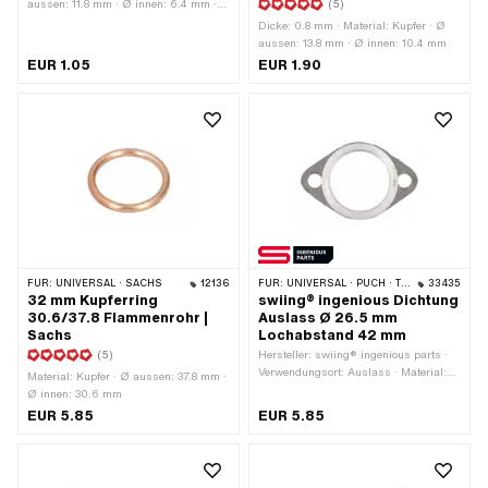
aussen: 11.8 mm · Ø innen: 6.4 mm ·
(5)
Oberfläche: roh · Verwendungsort:
Dicke: 0.8 mm · Material: Kupfer · Ø
Motorengehäuse · Verwendungsort:
aussen: 13.8 mm · Ø innen: 10.4 mm
Vergaser · Anwendungsbereich:
EUR 1.05
EUR 1.90
Standard · Puch OEM-Nr.: 24365
FÜR:
UNIVERSAL · SACHS
12136
FÜR:
UNIVERSAL · PUCH · TOMOS
33435
32 mm Kupferring
swiing® ingenious Dichtung
30.6/37.8 Flammenrohr |
Auslass Ø 26.5 mm
Sachs
Lochabstand 42 mm
(5)
Hersteller: swiing® ingenious parts ·
Verwendungsort: Auslass · Material:
Material: Kupfer · Ø aussen: 37.8 mm ·
Grafit / Graphit · Material: Stahl · Ø
Ø innen: 30.6 mm
innen: 26.5 mm · Ø Befestigungsloch:
EUR 5.85
EUR 5.85
6.5 mm · Dicke: 2.6 mm ·
Lochabstand: 42 mm · Anzahl
Befestigungspunkte: 2 Stk.