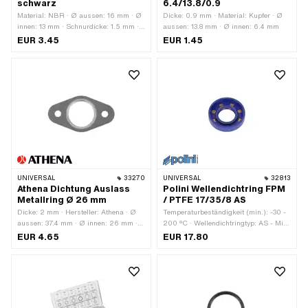
schwarz
6.4/13.8/0.9
Material: NBR · Ø aussen: 16 mm · Ø
Dicke: 0.9 mm · Material: Kupfer · Ø
innen: 13 mm · Schnurdicke: 1.5 mm ·
aussen: 13.8 mm · Ø innen: 6.4 mm
Härte: 70 Shore
EUR 3.45
EUR 1.45
UNIVERSAL
33270
UNIVERSAL
32813
Athena Dichtung Auslass
Polini Wellendichtring FPM
Metallring Ø 26 mm
/ PTFE 17/35/8 AS
Dicke: 2 mm · Hersteller: Athena · Ø
Temperaturbeständigkeit (min.): -30 -
aussen: 37.4 mm · Ø innen: 26 mm ·
200 °C · Wellendichtringtyp: AS - Mit
Gesamtlänge: 68 mm · Ø
gummiertem Aussenmantel / einer
EUR 4.65
EUR 17.80
Befestigungsloch: 6.7 mm ·
Dichtlippen / einer Staublippe. ·
Verwendungsort: Auslass · Anzahl
Hersteller: Polini · Material: FPM /
Befestigungspunkte: 2 Stk. ·
FKM (umgangssprachlich bekannt als
Lochabstand: 48 mm
Viton) · Breite: 8 mm · Ø aussen: 35
mm · Ø innen: 17 mm ·
Verwendungsort: Kurbelwelle ·