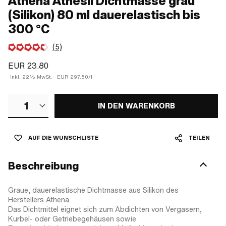
Athena Athesil Dichtmasse grau
(Silikon) 80 ml dauerelastisch bis
300 °C
(5)
EUR 23.80
Inkl. 22% MwSt.
·
EUR 297.50/l
1
IN DEN WARENKORB
AUF DIE WUNSCHLISTE
TEILEN
Beschreibung
Graue, dauerelastische Dichtmasse aus Silikon des
Herstellers Athena.
Das Dichtmittel eignet sich zum Abdichten von Vergasern,
Kurbel- oder Getriebegehäusen sowie