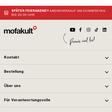
· Anzahl Bestandteile: 7 Stk. ·
Nippelform: Zylinder · Anzahl
Get
Lochbild [mm]: 44 x 44 ·
Bestandteile: 1 Stk.
Tem
Dekompressor: Ja
- 2
SPÄTER FEIERABEND?
ABENDVERKAUF AM DONNERSTAG
BIS 20:00 UHR
Kontakt
Bestellung
Über uns
Für Verantwortungsvolle