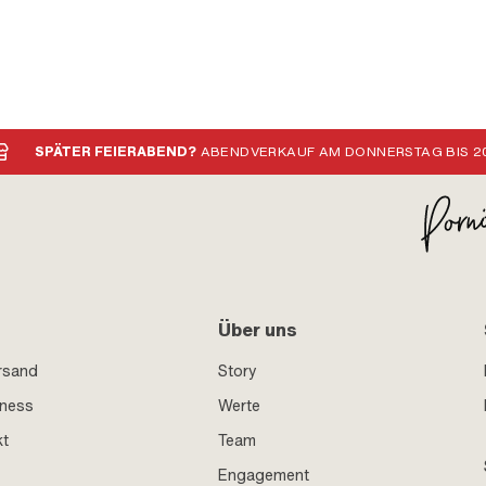
SPÄTER FEIERABEND?
ABENDVERKAUF AM DONNERSTAG BIS 20
Über uns
rsand
Story
iness
Werte
kt
Team
Engagement