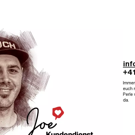
in
+4
Immer 
euch 
Perle
da.