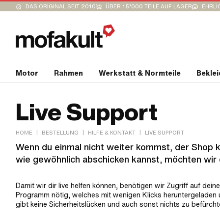
DAS ORIGINAL SEIT 2010
ÜBER 15’000 TEILE AUF LAGER
EHRLI
Motor
Rahmen
Werkstatt & Normteile
Bekle
Live Support
|
|
|
HOME
BESTELLUNG
HILFE & KONTAKT
LIVE SUPPORT
Wenn du einmal nicht weiter kommst, der Shop 
wie gewöhnlich abschicken kannst, möchten wir d
Damit wir dir live helfen können, benötigen wir Zugriff auf dei
Programm nötig, welches mit wenigen Klicks heruntergeladen und 
gibt keine Sicherheitslücken und auch sonst nichts zu befürcht