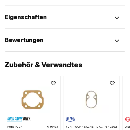
Eigenschaften
Bewertungen
Zubehör & Verwandtes
FÜR:
PUCH
10193
FÜR:
PUCH · SACHS · DKW · KREIDLER · ZÜNDAPP
10262
UN