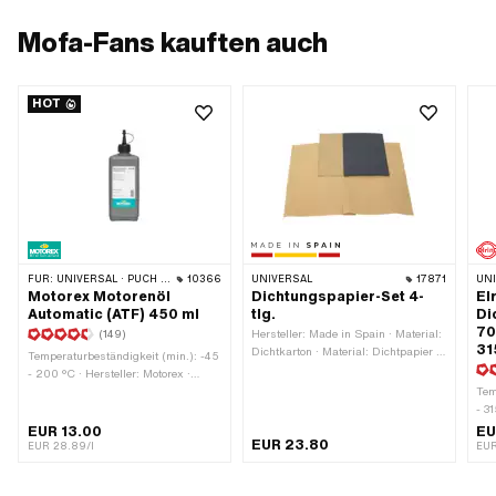
Mofa-Fans kauften auch
HOT
FÜR:
UNIVERSAL · PUCH · SACHS · TOMOS · BYE BIKE
10366
UNIVERSAL
17871
UN
Motorex Motorenöl
Dichtungspapier-Set 4-
El
Automatic (ATF) 450 ml
tlg.
Di
70
(149)
Hersteller: Made in Spain · Material:
31
Dichtkarton · Material: Dichtpapier ·
Temperaturbeständigkeit (min.): -45
Verwendungsort: Universal · Dicke:
- 200 °C · Hersteller: Motorex ·
0.25 mm · Dicke: 0.4 mm · Dicke:
Inhalt: 450 ml · Getriebeart: Automat
Tem
0.5 mm · Dicke: 1.2 mm
· Anwendungsbereich:
- 31
Getriebeschmierung mit Kupplung ·
Mate
EUR 13.00
EU
EUR 23.80
Pony OEM-Nr.: A2080 · Sachs
Gef
EUR 28.89/l
EUR
OEM-Nr.: 0263 014 002
Org
wie