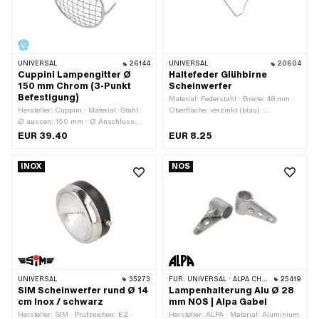
UNIVERSAL
26144
UNIVERSAL
20604
Cuppini Lampengitter Ø
Haltefeder Glühbirne
150 mm Chrom (3-Punkt
Scheinwerfer
Befestigung)
Material: Federstahl · Breite: 48 mm ·
Hersteller: Cuppini · Material: Stahl ·
Oberfläche: verzinkt (blau) ·
Ø aussen: 150 mm · Ø Anschluss
Gesamtlänge: 48 mm
aussen: 4 mm · Befestigungsart:
EUR 39.40
EUR 8.25
Schrauben · Oberfläche: verzinkt
(blau) · Anzahl Befestigungspunkte: 3
INOX
NOS
Stk.
UNIVERSAL
35273
FÜR:
UNIVERSAL · ALPA CHOPPER / TURBO
25419
SIM Scheinwerfer rund Ø 14
Lampenhalterung Alu Ø 28
cm Inox / schwarz
mm NOS | Alpa Gabel
Hersteller: SIM · Prüfzeichen: E2 ·
Hersteller: ALPA · Material: Aluminium