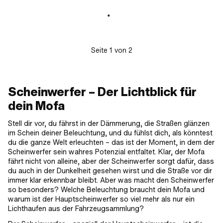
90 mm · Tachoaufnahme: Keine ·
Batteriebetrieben: Nein · Anzahl
Befestigungspunkte: 1 Stk. ·
Anwendungsbereich: Tuning
Seite
1
von
2
Scheinwerfer – Der Lichtblick für
dein Mofa
Stell dir vor, du fährst in der Dämmerung, die Straßen glänzen
im Schein deiner Beleuchtung, und du fühlst dich, als könntest
du die ganze Welt erleuchten – das ist der Moment, in dem der
Scheinwerfer sein wahres Potenzial entfaltet. Klar, der Mofa
fährt nicht von alleine, aber der Scheinwerfer sorgt dafür, dass
du auch in der Dunkelheit gesehen wirst und die Straße vor dir
immer klar erkennbar bleibt. Aber was macht den Scheinwerfer
so besonders? Welche Beleuchtung braucht dein Mofa und
warum ist der Hauptscheinwerfer so viel mehr als nur ein
Lichthaufen aus der Fahrzeugsammlung?