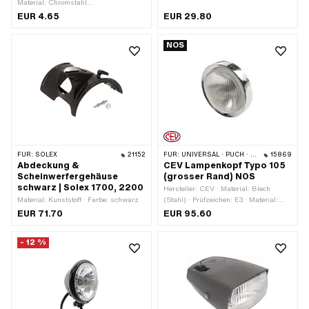
Material: Chromstahl
verchromt
(umgangssprachlich bekannt als
EUR 4.65
EUR 29.80
Nirosta) · Material: Stahl · Gewindeart:
M6x1 (Standardgewinde) ·
NOS
Nenndurchmesser (Gewinde): 6 mm ·
Antrieb: Aussensechskant ·
Schraubenkopf: Sechskant ·
Oberfläche: rostfrei · Schlüsselweite:
10 mm · Anzahl Bestandteile: 4 Stk.
FÜR:
SOLEX
21152
FÜR:
UNIVERSAL · PUCH · SACHS
15869
Abdeckung &
CEV Lampenkopf Typo 105
Scheinwerfergehäuse
(grosser Rand) NOS
schwarz | Solex 1700, 2200
Hersteller: CEV · Material: Blech
Material: Kunststoff · Farbe: schwarz
(Stahl) · Prüfzeichen: E3 · Material:
Glas · Material: Kunststoff · Farbe:
EUR 71.70
EUR 95.60
Chrom · Farbe: transparent · Ø
aussen: 130 mm · Ø innen: 105 mm ·
- 12 %
Ø Fassung: 44.7 mm · Ø Anschluss
aussen: 130 mm ·
Leuchtmittelfassung: BA20d ·
Befestigungsart: Lasche zum
Schrauben · Tiefe: 82 mm · Anzahl
Befestigungspunkte: 1 Stk.