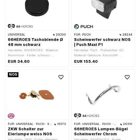
Oberfläche: lackiert · Tiefe: 110 mm ·
Tachoaufnahme: 48 mm ·
Gewindegrösse: M8 ·
Batteriebetrieben: Nein · Anzahl
Befestigungspunkte: 1 Stk.
UNIVERSAL
29330
FÜR:
PUCH
28244
66HEROES Tachoblende Ø
Scheinwerfer schwarz NOS
48 mm schwarz
| Puch Maxi P1
Hersteller: 66HEROES · Material:
Hersteller: Puch · Prüfzeichen: E3 ·
Aluminium · Farbe: schwarz ·
Material Gehäuse: Kunststoff ·
Oberfläche: eloxiert · Ø
Spannung: 6 V · Schalter inklusive:
EUR 34.60
EUR 155.40
Befestigungsloch: 48 mm
Nein · Farbe: schwarz · Farbe: weiss ·
Breite: 132 mm · Höhe: 50 mm ·
NOS
Leistung: 15 W · Leuchtmittelfassung:
P26s · Tachoaufnahme: 60 mm ·
Batteriebetrieben: Nein · Anzahl
Befestigungspunkte: 2 Stk. ·
Anwendungsbereich: Original
FÜR:
UNIVERSAL · PUCH · SACHS
15573
FÜR:
UNIVERSAL · PUCH · SACHS
26331
ZKW Schalter zur
66HEROES Lampen-Bügel
Eierlampe weiss NOS
Scheinwerfer Chrom
Hersteller: ZKW · Farbe: elfenbein
Hersteller: 66HEROES · Breite