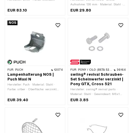
Aufnahme: 136 mm · Material: Stahl ·
Ø Anschluss aussen: 6.5 mm ·
EUR 83.10
EUR 29.80
Befestigungsart: Schrauben ·
Oberfläche: verchromt · Anzahl
NOS
Befestigungspunkte: 2 Stk.
FÜR:
PUCH
12074
FÜR:
PONY / CILO (BETA 521 & 512)
36164
Lampenhalterung NOS |
swiing® revival Schrauben-
Puch Maxi N
Set Scheinwerfer verzinkt |
Pony GTX, Cross 521
Hersteller: Puch · Material: Stahl ·
Farbe: silber · Oberfläche: verzinkt
Hersteller: swiing® revival parts ·
(blau)
Material: Stahl · Gewindeart: M6x1
(Standardgewinde) ·
EUR 39.40
EUR 3.85
Nenndurchmesser (Gewinde): 6 mm ·
Antrieb: Aussensechskant ·
Schraubenkopf: Sechskant ·
Oberfläche: verzinkt (blau) ·
Schlüsselweite: 10 mm · Anzahl
Bestandteile: 4 Stk.