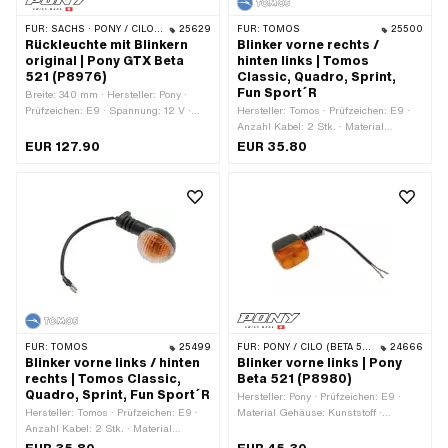
FÜR:
SACHS · PONY / CILO (BETA 521 & 512)
25629
FÜR:
TOMOS
25500
Rückleuchte mit Blinkern
Blinker vorne rechts /
original | Pony GTX Beta
hinten links | Tomos
521 (P8976)
Classic, Quadro, Sprint,
Fun Sport´R
Breite: 340 mm · Hersteller: Pony ·
Prüfzeichen: E9 · Spannung: 12 V ·
Hersteller: Tomos · Prüfzeichen: E9 ·
Material Gehäuse: Kunststoff · Farbe:
Anzahl Kabel: 2 Stk. · Material
orange · Farbe: rot · Farbe: schwarz ·
Gehäuse: Kunststoff · Material Linse:
EUR 127.90
EUR 35.80
Gesamtlänge: 70 mm · Höhe: 80 mm
Kunststoff · Farbe: orange · Farbe:
schwarz · Farbe: weiss ·
Gesamtlänge: 150 mm · Gewindeart:
MF10x1.25 (Feingewinde) ·
Kabellänge: 190 mm · Tomos OEM-
Nr.: 236854
FÜR:
TOMOS
25499
FÜR:
PONY / CILO (BETA 521 & 512)
24666
Blinker vorne links / hinten
Blinker vorne links | Pony
rechts | Tomos Classic,
Beta 521 (P8980)
Quadro, Sprint, Fun Sport´R
Hersteller: Pony · Prüfzeichen: E9 ·
Hersteller: Tomos · Prüfzeichen: E9 ·
Material Gehäuse: Kunststoff ·
Anzahl Kabel: 2 Stk. · Material
Material Linse: Kunststoff · Farbe:
Gehäuse: Kunststoff · Material Linse:
orange · Farbe: schwarz · Spannung: