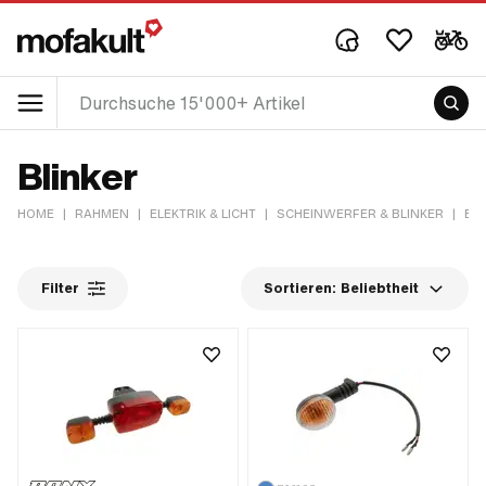
Blinker
HOME
|
RAHMEN
|
ELEKTRIK & LICHT
|
SCHEINWERFER & BLINKER
|
BL
Filter
Sortieren:
Beliebtheit