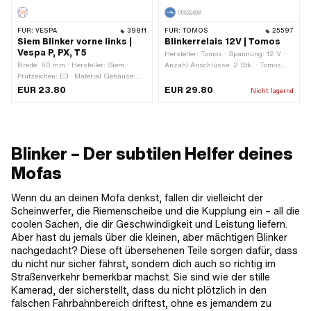
FÜR:
VESPA
39811
FÜR:
TOMOS
25597
Siem Blinker vorne links |
Blinkerrelais 12V | Tomos
Vespa P, PX, T5
Hersteller: Tomos · Spannung: 12 V ·
Breite: 60 mm · Hersteller: Siem ·
Anzahl Anschlüsse: 2 Stk. · Tomos
Prüfzeichen: E3 · Material Gehäuse:
OEM-Nr.: 222428
Kunststoff · Material Linse: Kunststoff ·
EUR 23.80
EUR 29.80
Nicht lagernd
Farbe: orange · Farbe: schwarz ·
Gesamtlänge: 112 mm · Piaggio OEM-
Nr.: 162817
Blinker – Der subtilen Helfer deines
Mofas
Wenn du an deinen Mofa denkst, fallen dir vielleicht der
Scheinwerfer, die Riemenscheibe und die Kupplung ein – all die
coolen Sachen, die dir Geschwindigkeit und Leistung liefern.
Aber hast du jemals über die kleinen, aber mächtigen Blinker
nachgedacht? Diese oft übersehenen Teile sorgen dafür, dass
du nicht nur sicher fährst, sondern dich auch so richtig im
Straßenverkehr bemerkbar machst. Sie sind wie der stille
Kamerad, der sicherstellt, dass du nicht plötzlich in den
falschen Fahrbahnbereich driftest, ohne es jemandem zu