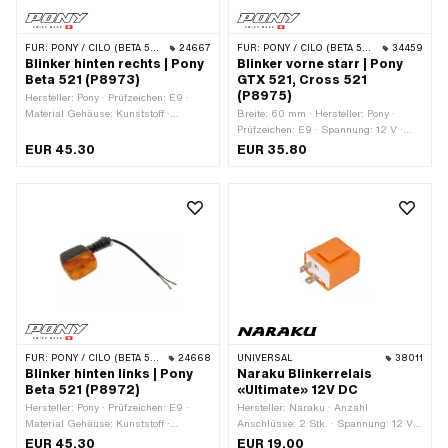
FÜR:
PONY / CILO (BETA 521 & 512)
24667
FÜR:
PONY / CILO (BETA 521 & 512)
34459
Blinker hinten rechts | Pony
Blinker vorne starr | Pony
Beta 521 (P8973)
GTX 521, Cross 521
(P8975)
Hersteller: Pony · Prüfzeichen: E9 ·
Material Gehäuse: Kunststoff ·
Breite: 60 mm · Hersteller: Pony ·
Material Linse: Kunststoff · Farbe:
Prüfzeichen: E9 · Spannung: 12 V ·
orange · Farbe: schwarz · Spannung:
Material Gehäuse: Kunststoff ·
EUR 45.30
EUR 35.80
12 V · Anzahl Kabel: 2 Stk.
Material Linse: Kunststoff · Farbe:
orange · Farbe: schwarz ·
Gesamtlänge: 120 mm · Gewindeart:
M7x1 (Standardgewinde) · Höhe: 41.5
mm · Gewindelänge: 11 mm · Pony
OEM-Nr.: P8975
FÜR:
PONY / CILO (BETA 521 & 512)
24668
UNIVERSAL
38011
Blinker hinten links | Pony
Naraku Blinkerrelais
Beta 521 (P8972)
«Ultimate» 12V DC
Hersteller: Pony · Prüfzeichen: E9 ·
Hersteller: Naraku · Anzahl
Material Gehäuse: Kunststoff ·
Anschlüsse: 2 Stk. · Spannung: 12 V ·
Material Linse: Kunststoff · Farbe:
Gesamtlänge: 34.6 mm ·
EUR 45.30
EUR 19.00