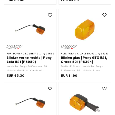
EUR 35.80
EUR 45.30
Kunststoff · Farbe: schwarz · Farbe:
12 V · Anzahl Kabel: 2 Stk.
violett · Farbe: weiss · Gesamtlänge:
150 mm · Gewindeart: MF10x1.25
(Feingewinde) · Kabellänge: 190 mm ·
Tomos OEM-Nr.: 236855
FÜR:
PONY / CILO (BETA 521 & 512)
24665
FÜR:
PONY / CILO (BETA 521 & 512)
34233
Blinker vorne rechts | Pony
Blinkerglas | Pony GTX 521,
Beta 521 (P8980)
Cross 521 (P8394)
Hersteller: Pony · Prüfzeichen: E9 ·
Breite: 41.6 mm · Hersteller: Pony ·
Material Gehäuse: Kunststoff ·
Prüfzeichen: E9 · Material Linse:
Material Linse: Kunststoff · Farbe:
Kunststoff · Farbe: orange ·
EUR 45.30
EUR 11.90
orange · Farbe: schwarz · Spannung:
Gesamtlänge: 62.2 mm · Höhe: 29.6
12 V · Anzahl Kabel: 2 Stk.
mm · Pony OEM-Nr.: P8394