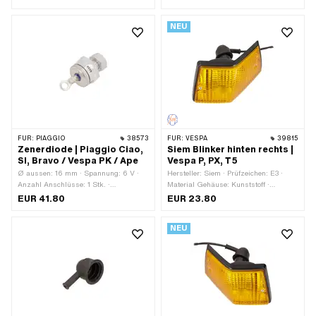
orange · Farbe: schwarz · Spannung:
Gesamtlänge: 45.7 mm · Breite: 35.2
12 V · Anzahl Kabel: 2 Stk.
mm · Höhe: 26.6 mm · Anzahl
NEU
Befestigungspunkte: 1 Stk. ·
Befestigungsart: Steckverbindung
geklemmt
FÜR:
PIAGGIO
38573
FÜR:
VESPA
39815
Zenerdiode | Piaggio Ciao,
Siem Blinker hinten rechts |
SI, Bravo / Vespa PK / Ape
Vespa P, PX, T5
Ø aussen: 16 mm · Spannung: 6 V ·
Hersteller: Siem · Prüfzeichen: E3 ·
Anzahl Anschlüsse: 1 Stk. ·
Material Gehäuse: Kunststoff ·
Befestigungsart: Gewinde zum
Material Linse: Kunststoff · Farbe:
EUR 41.80
EUR 23.80
Schrauben · Ø Befestigungsloch: 6
orange · Farbe: schwarz · Piaggio
mm · Anzahl Befestigungspunkte: 1
OEM-Nr.: 160998
NEU
Stk. · Piaggio OEM-Nr.: 187768