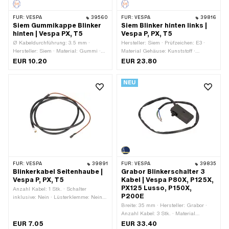
FÜR:
VESPA
39560
FÜR:
VESPA
39816
Siem Gummikappe Blinker
Siem Blinker hinten links |
hinten | Vespa PX, T5
Vespa P, PX, T5
Ø Kabeldurchführung: 3.5 mm ·
Hersteller: Siem · Prüfzeichen: E3 ·
Hersteller: Siem · Material: Gummi ·
Material Gehäuse: Kunststoff ·
Gesamtlänge: 52 mm · Höhe: 29 mm ·
Material Linse: Kunststoff · Farbe:
EUR 10.20
EUR 23.80
Piaggio OEM-Nr.: 230320
orange · Farbe: schwarz · Piaggio
OEM-Nr.: 160999
NEU
FÜR:
VESPA
39891
FÜR:
VESPA
39835
Blinkerkabel Seitenhaube |
Grabor Blinkerschalter 3
Vespa P, PX, T5
Kabel | Vespa P80X, P125X,
PX125 Lusso, P150X,
Anzahl Kabel: 1 Stk. · Schalter
P200E
inklusive: Nein · Lüsterklemme: Nein ·
Piaggio OEM-Nr.: 149183 · Piaggio
Breite: 35 mm · Hersteller: Grabor ·
OEM-Nr.: 194004 · Piaggio OEM-Nr.:
Anzahl Kabel: 3 Stk. · Material
241559
Gehäuse: Kunststoff · Material
EUR 7.05
EUR 33.40