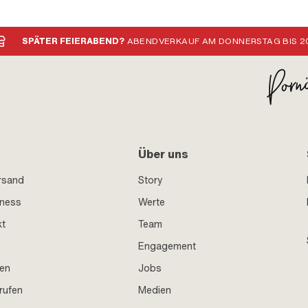
SPÄTER FEIERABEND?
ABENDVERKAUF AM DONNERSTAG BIS 20
Über uns
rsand
Story
iness
Werte
kt
Team
Engagement
en
Jobs
rufen
Medien