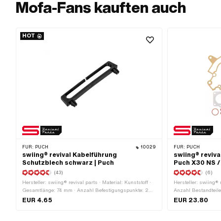
Mofa-Fans kauften auch
HOT
FÜR:
PUCH
10029
FÜR:
PUCH
swiing® revival Kabelführung
swiing® reviva
Schutzblech schwarz | Puch
Puch X30 NS /
(43)
(6)
Hersteller: swiing® revival parts · Material: Kunststoff ·
Hersteller: swiing® r
Gesamtlänge: 74 mm · Anzahl Befestigungspunkte: 2
Anzahl Bestandteile
Stk. · Lochabstand: 63 mm · Höhe: 12.5 mm ·
· Lochabstand Einla
EUR 4.65
EUR 23.80
Befestigungsart: Steckverbindung · Farbe: schwarz
44 · Anwendungsber
Auslass: 42 mm