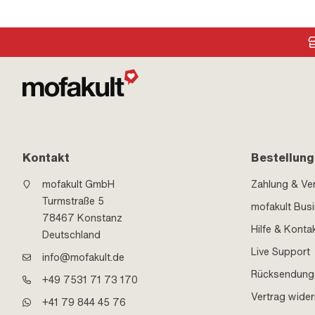
Kontakt
Bestellung
mofakult GmbH
Zahlung & Ve
Turmstraße 5
mofakult Bus
78467 Konstanz
Hilfe & Konta
Deutschland
Live Support
info@mofakult.de
Rücksendung
+49 7531 71 73 170
Vertrag wider
+41 79 844 45 76