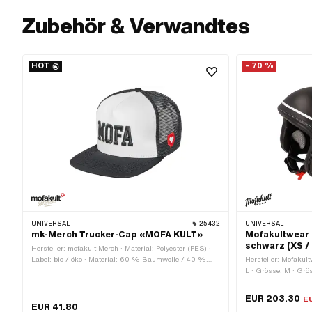
Zubehör & Verwandtes
HOT
- 70 %
UNIVERSAL
25432
UNIVERSAL
mk-Merch Trucker-Cap «MOFA KULT»
Mofakultwear 
schwarz (XS / 
Hersteller: mofakult Merch · Material: Polyester (PES) ·
Label: bio / öko · Material: 60 % Baumwolle / 40 %
Hersteller: Mofakul
Polyester · Geschlecht: Unisex · Farbe: rot · Farbe:
L · Grösse: M · Grö
schwarz · Farbe: weiss · Grösse: Onesize ·
Farbe: schwarz · Ve
Verschlussart: Schnellverschluss
Zulässig im Strasse
EUR 203.30
E
22.05
EUR 41.80