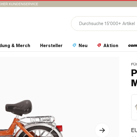
CHER KUNDENSERVICE
idung & Merch
Hersteller
Neu
Aktion
FÜ
P
M
E