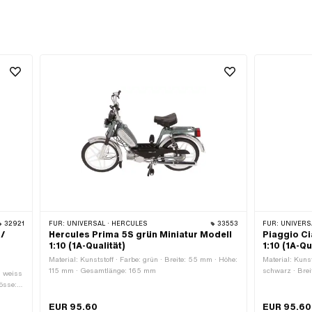
32921
FÜR:
UNIVERSAL · HERCULES
33553
FÜR:
UNIVERSA
 /
Hercules Prima 5S grün Miniatur Modell
Piaggio Ci
1:10 (1A-Qualität)
1:10 (1A-Qu
Material: Kunststoff · Farbe: grün · Breite: 55 mm · Höhe:
Material: Kuns
115 mm · Gesamtlänge: 165 mm
schwarz · Bre
: weiss
rösse: S
EUR 95.60
EUR 95.60