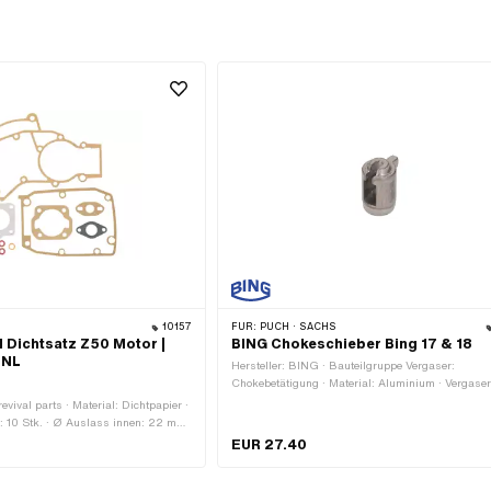
10157
FÜR:
PUCH · SACHS
l Dichtsatz Z50 Motor |
BING Chokeschieber Bing 17 & 18
 NL
Hersteller: BING · Bauteilgruppe Vergaser:
Chokebetätigung · Material: Aluminium · Vergaser
Katalysator · Vergasertyp: 18 Katalysator · Nippelf
evival parts · Material: Dichtpapier ·
Zylinder · Chokebetätigung: Kabelchoke
: 10 Stk. · Ø Auslass innen: 22 mm
ss: 32 - 38 mm · Lochbild [mm]: 44 x
EUR 27.40
eich: Standard · Lochabstand