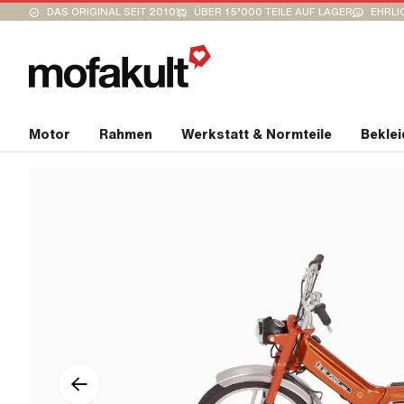
DAS ORIGINAL SEIT 2010
ÜBER 15’000 TEILE AUF LAGER
EHRLI
Motor
Rahmen
Werkstatt & Normteile
Bekle