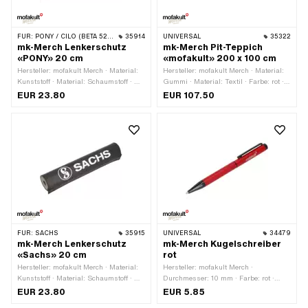
FÜR:
PONY / CILO (BETA 521 & 512)
35914
UNIVERSAL
35322
mk-Merch Lenkerschutz
mk-Merch Pit-Teppich
«PONY» 20 cm
«mofakult» 200 x 100 cm
Hersteller: mofakult Merch · Material:
Hersteller: mofakult Merch · Material:
Kunststoff · Material: Schaumstoff · Ø
Gummi · Material: Textil · Farbe: rot ·
innen: 13 mm · Farbe: schwarz · Farbe:
Farbe: schwarz · Farbe: weiss · Breite:
EUR 23.80
EUR 107.50
weiss · Ø aussen: 40 mm ·
1000 mm · Gesamtlänge: 2000 mm
Gesamtlänge: 200 mm
FÜR:
SACHS
35915
UNIVERSAL
34479
mk-Merch Lenkerschutz
mk-Merch Kugelschreiber
«Sachs» 20 cm
rot
Hersteller: mofakult Merch · Material:
Hersteller: mofakult Merch ·
Kunststoff · Material: Schaumstoff · Ø
Durchmesser: 10 mm · Farbe: rot ·
innen: 13 mm · Farbe: schwarz · Farbe:
Höhe: 135 mm
EUR 23.80
EUR 5.85
weiss · Ø aussen: 40 mm ·