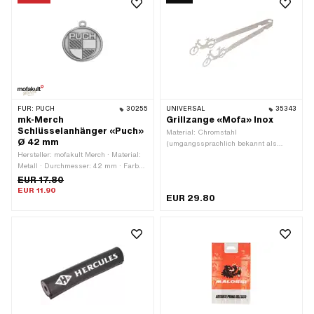
FÜR:
PUCH
30255
UNIVERSAL
35343
mk-Merch
Grillzange «Mofa» Inox
Schlüsselanhänger «Puch»
Material: Chromstahl
Ø 42 mm
(umgangssprachlich bekannt als
Hersteller: mofakult Merch · Material:
Nirosta) · Farbe: silber · Gesamtlänge:
Metall · Durchmesser: 42 mm · Farbe:
305 mm
silber
EUR 17.80
EUR 11.90
EUR 29.80