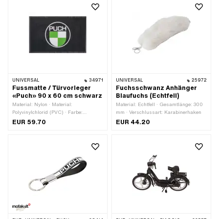
UNIVERSAL
34971
UNIVERSAL
25972
Fussmatte / Türvorleger
Fuchsschwanz Anhänger
«Puch» 90 x 60 cm schwarz
Blaufuchs (Echtfell)
Material: Nylon · Material:
Material: Echtfell · Gesamtlänge: 300
Polyvinylchlorid (PVC) · Farbe:
mm · Verschlussart: Karabinerhaken
schwarz · Breite: 900 mm ·
EUR 59.70
EUR 44.20
Gesamtlänge: 600 mm