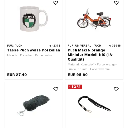
FÜR:
PUCH
12373
FÜR:
UNIVERSAL · PUCH
33548
Tasse Puch weiss Porzellan
Puch Maxi N orange
Miniatur Modell 1:10 (1A-
Material: Porzellan · Farbe: weiss
Qualität)
Material: Kunststoff · Farbe: orange ·
Breite: 55 mm · Höhe: 100 mm ·
Gesamtlänge: 165 mm
EUR 27.40
EUR 95.60
- 82 %