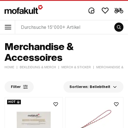
Merchandise &
Accessoires
HOME
|
BEKLEIDUNG & MERCH
|
MERCH & STICKER
|
MERCHANDISE & A
Filter
Sortieren:
Beliebtheit
HOT