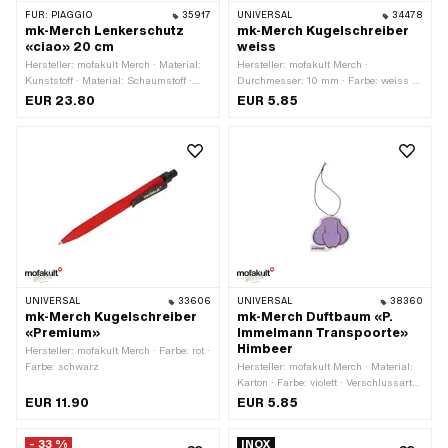
FÜR:
PIAGGIO
35917
UNIVERSAL
34478
mk-Merch Lenkerschutz
mk-Merch Kugelschreiber
«ciao» 20 cm
weiss
Hersteller: mofakult Merch · Material:
Hersteller: mofakult Merch ·
Kunststoff · Material: Schaumstoff ·
Durchmesser: 10 mm · Farbe: weiss ·
Farbe: schwarz · Farbe: weiss · Ø
Höhe: 135 mm
EUR 23.80
EUR 5.85
aussen: 40 mm · Ø innen: 13 mm ·
Gesamtlänge: 200 mm
UNIVERSAL
33606
UNIVERSAL
38360
mk-Merch Kugelschreiber
mk-Merch Duftbaum «P.
«Premium»
Immelmann Transpoorte»
Himbeer
Hersteller: mofakult Merch · Farbe: rot ·
Farbe: schwarz
Hersteller: mofakult Merch · Material:
Karton · Farbe: violett · Verschlussart:
Geschnürt · Ø Befestigungsloch: 3 mm
EUR 11.90
EUR 5.85
· Breite: 80 mm · Höhe: 73 mm
- 33 %
INOX