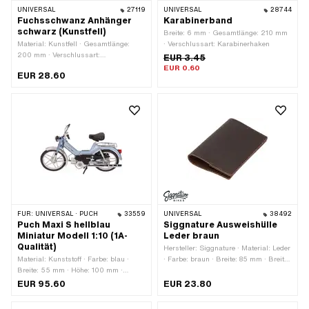
UNIVERSAL
27119
UNIVERSAL
28744
Fuchsschwanz Anhänger
Karabinerband
schwarz (Kunstfell)
Breite: 6 mm · Gesamtlänge: 210 mm
Material: Kunstfell · Gesamtlänge:
· Verschlussart: Karabinerhaken
200 mm · Verschlussart:
EUR 3.45
Karabinerhaken
EUR 0.60
EUR 28.60
FÜR:
UNIVERSAL · PUCH
33559
UNIVERSAL
38492
Puch Maxi S hellblau
Siggnature Ausweishülle
Miniatur Modell 1:10 (1A-
Leder braun
Qualität)
Hersteller: Siggnature · Material: Leder
Material: Kunststoff · Farbe: blau ·
· Farbe: braun · Breite: 85 mm · Breite:
Breite: 55 mm · Höhe: 100 mm ·
170 mm · Höhe: 120 mm
Gesamtlänge: 165 mm
EUR 95.60
EUR 23.80