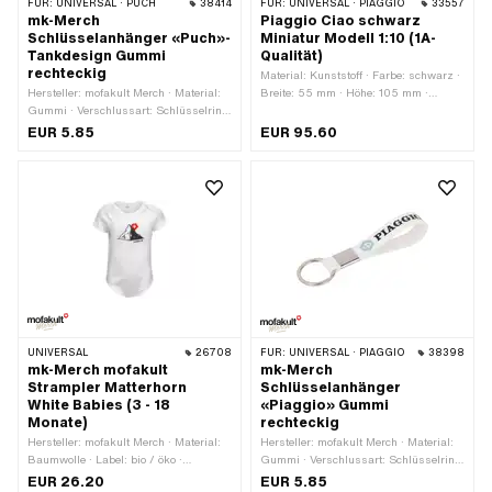
FÜR:
UNIVERSAL · PUCH
38414
FÜR:
UNIVERSAL · PIAGGIO
33557
mk-Merch
Piaggio Ciao schwarz
Schlüsselanhänger «Puch»-
Miniatur Modell 1:10 (1A-
Tankdesign Gummi
Qualität)
rechteckig
Material: Kunststoff · Farbe: schwarz ·
Hersteller: mofakult Merch · Material:
Breite: 55 mm · Höhe: 105 mm ·
Gummi · Verschlussart: Schlüsselring
Gesamtlänge: 157 mm
· Breite: 95 mm · Höhe: 16 mm
EUR 5.85
EUR 95.60
UNIVERSAL
26708
FÜR:
UNIVERSAL · PIAGGIO
38398
mk-Merch mofakult
mk-Merch
Strampler Matterhorn
Schlüsselanhänger
White Babies (3 - 18
«Piaggio» Gummi
Monate)
rechteckig
Hersteller: mofakult Merch · Material:
Hersteller: mofakult Merch · Material:
Baumwolle · Label: bio / öko ·
Gummi · Verschlussart: Schlüsselring
Geschlecht: Unisex · Farbe: weiss ·
· Breite: 84 mm · Höhe: 16 mm
EUR 26.20
EUR 5.85