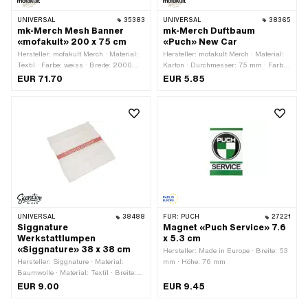
UNIVERSAL
35383
UNIVERSAL
38365
mk-Merch Mesh Banner
mk-Merch Duftbaum
«mofakult» 200 x 75 cm
«Puch» New Car
Hersteller: mofakult Merch · Material:
Hersteller: mofakult Merch · Material:
Textil · Farbe: weiss · Breite: 2000
Karton · Durchmesser: 75 mm · Farbe:
mm · Höhe: 750 mm
grün · Farbe: schwarz · Farbe: weiss ·
EUR 71.70
EUR 5.85
Verschlussart: Geschnürt · Ø
Befestigungsloch: 3 mm
UNIVERSAL
38488
FÜR:
PUCH
27221
Siggnature
Magnet «Puch Service» 7.6
Werkstattlumpen
x 5.3 cm
«Siggnature» 38 x 38 cm
Hersteller: Made in Europe · Breite: 53
Hersteller: Siggnature · Material:
mm · Höhe: 76 mm
Baumwolle · Material: Textil · Breite:
380 mm · Höhe: 380 mm ·
EUR 9.00
EUR 9.45
Anwendungsbereich: Strasseneinsatz
· Anwendungsbereich: