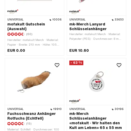
UNIVERSAL
10006
UNIVERSAL
33653
mofakult Gutschein
mk-Merch Lanyard
(Auswahl)
Schlüsselanhänger
(60)
Hersteller: mofakult Merch · Material:
Polyester (PES) · Durchmesser: 8 mm ·
Hersteller: mofakult Merch · Material:
Farbe: rot · Farbe: schwarz · Farbe:
Papier · Breite: 210 mm · Höhe: 105
weiss · Gesamtlänge: 490 mm ·
mm
EUR 0.00
EUR 10.60
Verschlussart: Schlüsselring
- 63 %
UNIVERSAL
19910
UNIVERSAL
30196
Fuchsschwanz Anhänger
mk-Merch
Rotfuchs (Echtfell)
Schlüsselanhänger
«mofakult - Wir halten den
(15)
Kult am Leben» 65 x 55 mm
Material: Echtfell · Durchmesser: 100