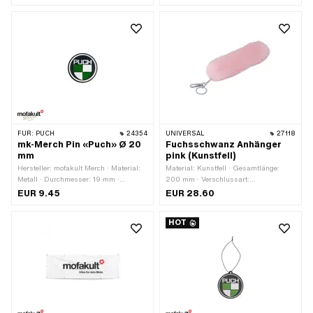
Grösse: 3 - 6 Monate · Grösse: 6 - 12
Monate · Grösse: 12 - 18 Monate
FÜR:
PUCH
24354
UNIVERSAL
27118
mk-Merch Pin «Puch» Ø 20
Fuchsschwanz Anhänger
mm
pink (Kunstfell)
Hersteller: mofakult Merch · Material:
Material: Kunstfell · Gesamtlänge:
Metall · Durchmesser: 19 mm ·
200 mm · Verschlussart:
Oberfläche: emailliert · Verschlussart:
Karabinerhaken
EUR 9.45
EUR 28.60
Butterflyverschluss
HOT