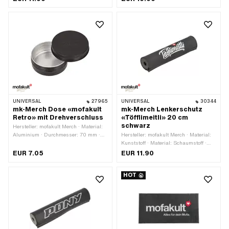
UNIVERSAL
27965
UNIVERSAL
30344
mk-Merch Dose «mofakult
mk-Merch Lenkerschutz
Retro» mit Drehverschluss
«Töfflimeitli» 20 cm
schwarz
Hersteller: mofakult Merch · Material:
Aluminium · Durchmesser: 70 mm ·
Hersteller: mofakult Merch · Material:
Farbe: schwarz · Höhe: 25 mm
Kunststoff · Material: Schaumstoff ·
Farbe: rot · Farbe: schwarz-matt ·
EUR 7.05
EUR 11.90
Farbe: weiss · Ø aussen: 40 mm · Ø
innen: 13 mm · Gesamtlänge: 200 mm
HOT