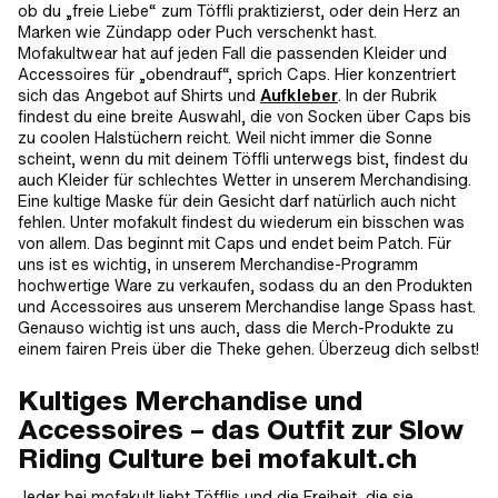
ob du „freie Liebe“ zum Töffli praktizierst, oder dein Herz an
Marken wie Zündapp oder Puch verschenkt hast.
Mofakultwear hat auf jeden Fall die passenden Kleider und
Accessoires für „obendrauf“, sprich Caps. Hier konzentriert
sich das Angebot auf Shirts und
Aufkleber
. In der Rubrik
findest du eine breite Auswahl, die von Socken über Caps bis
zu coolen Halstüchern reicht. Weil nicht immer die Sonne
scheint, wenn du mit deinem Töffli unterwegs bist, findest du
auch Kleider für schlechtes Wetter in unserem Merchandising.
Eine kultige Maske für dein Gesicht darf natürlich auch nicht
fehlen. Unter mofakult findest du wiederum ein bisschen was
von allem. Das beginnt mit Caps und endet beim Patch. Für
uns ist es wichtig, in unserem Merchandise-Programm
hochwertige Ware zu verkaufen, sodass du an den Produkten
und Accessoires aus unserem Merchandise lange Spass hast.
Genauso wichtig ist uns auch, dass die Merch-Produkte zu
einem fairen Preis über die Theke gehen. Überzeug dich selbst!
Kultiges Merchandise und
Accessoires – das Outfit zur Slow
Riding Culture bei mofakult.ch
Jeder bei mofakult liebt Töfflis und die Freiheit, die sie