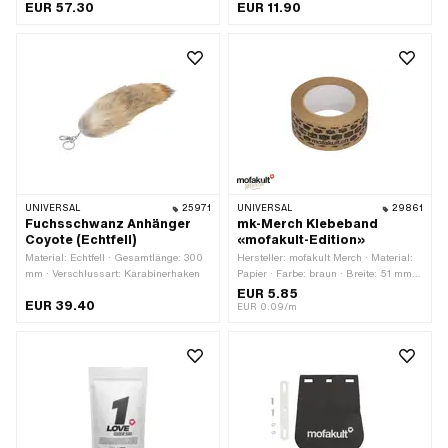
Farbe: schwarz · Geschlecht: Unisex ·
Farbe: rot · Farbe: schwarz-matt ·
EUR 57.30
EUR 11.90
Grösse: L · Grösse: M · Grösse: S ·
Farbe: weiss · Ø aussen: 40 mm · Ø
Grösse: XL · Grösse: XXL · Passform:
innen: 13 mm · Gesamtlänge: 200 mm
Loose Fit
UNIVERSAL
25971
UNIVERSAL
29861
Fuchsschwanz Anhänger
mk-Merch Klebeband
Coyote (Echtfell)
«mofakult-Edition»
Material: Echtfell · Gesamtlänge: 300
Hersteller: mofakult Merch · Material:
mm · Verschlussart: Karabinerhaken
Papier · Farbe: braun · Breite: 51 mm ·
Gesamtlänge: 66000 mm ·
EUR 5.85
EUR 39.40
Beschaffenheit Rückseite: Klebstoff ·
EUR 0.09/m
Verwendungsort: Universal ·
Transferfolie: Nein