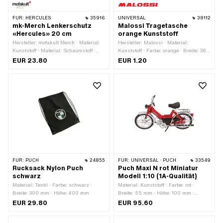
FÜR:
HERCULES
35916
UNIVERSAL
38112
mk-Merch Lenkerschutz
Malossi Tragetasche
«Hercules» 20 cm
orange Kunststoff
Hersteller: mofakult Merch · Material:
Hersteller: Malossi · Material:
Kunststoff · Material: Schaumstoff ·
Kunststoff · Farbe: orange · Breite: 360
Farbe: schwarz · Farbe: weiss · Ø
mm · Höhe: 580 mm
EUR 23.80
EUR 1.20
aussen: 40 mm · Ø innen: 13 mm ·
Gesamtlänge: 200 mm
FÜR:
PUCH
24855
FÜR:
UNIVERSAL · PUCH
33549
Rucksack Nylon Puch
Puch Maxi N rot Miniatur
schwarz
Modell 1:10 (1A-Qualität)
Material: Textil · Farbe: schwarz ·
Material: Kunststoff · Farbe: rot ·
Breite: 300 mm · Höhe: 400 mm
Breite: 55 mm · Höhe: 100 mm ·
Gesamtlänge: 165 mm
EUR 29.80
EUR 95.60