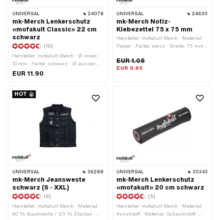
UNIVERSAL
24078
UNIVERSAL
24630
mk-Merch Lenkerschutz
mk-Merch Notiz-
«mofakult Classic» 22 cm
Klebezettel 75 x 75 mm
schwarz
Hersteller: mofakult Merch · Material:
(10)
Papier · Farbe: weiss · Breite: 75 mm ·
Höhe: 75 mm · Anzahl Seiten: 50 Stk.
Hersteller: mofakult Merch · Ø innen:
EUR 1.05
13 mm · Farbe: schwarz · Ø aussen:
EUR 0.85
40 mm · Breite: 220 mm
EUR 11.90
HOT
UNIVERSAL
36288
UNIVERSAL
30343
mk-Merch Jeansweste
mk-Merch Lenkerschutz
schwarz (S - XXL)
«mofakult» 20 cm schwarz
(9)
(5)
Hersteller: mofakult Merch · Material:
Hersteller: mofakult Merch · Material:
80 % Baumwolle / 20 % Elastan ·
Kunststoff · Material: Schaumstoff ·