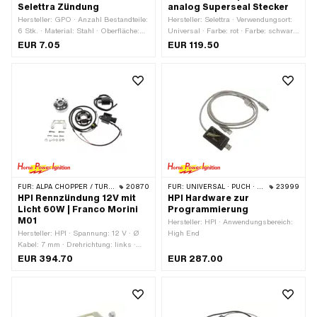
Selettra Zündung
analog Superseal Stecker
Hersteller: GPO · Anzahl Bestandteile:
Hersteller: Selettra · Verwendungsort:
6 Stk. · Material: Stahl · Oberfläche:
Universal · Farbe: rot · Farbe: schwarz
verzinkt (blau) · Antrieb:
· Befestigungsart: Stehbolzen &
EUR 7.05
EUR 119.50
Innensechskant · Schraubenkopf:
Muttern · Anzahl Befestigungspunkte:
Zylinderkopf
2 Stk.
FÜR:
ALPA CHOPPER / TURBO · MALAGUTI · FRANCO MORINI
20870
FÜR:
UNIVERSAL · PUCH · SACHS · PONY / CILO (BETA 521 & 512) · PIAGGIO · ZÜNDAPP BELMONDO
23999
HPI Rennzündung 12V mit
HPI Hardware zur
Licht 60W | Franco Morini
Programmierung
M01
Hersteller: HPI · Anwendungsbereich:
Hersteller: HPI · Spannung: 12 V · Ø
High End
Kabel: 7 mm · Drehrichtung: links ·
Drehrichtung: rechts · Leistung: 60 W
EUR 394.70
EUR 287.00
· Ø Aufnahmeplatte: 80.1 mm ·
Anwendungsbereich: Tuning