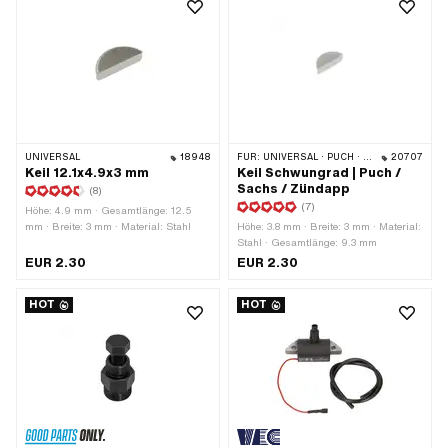
UNIVERSAL
18948
FÜR:
UNIVERSAL · PUCH · SACHS · ZÜNDAPP BELMONDO · HERCULES · ZÜNDAPP
20707
Keil 12.1x4.9x3 mm
Keil Schwungrad | Puch /
Sachs / Zündapp
(8)
(7)
Höhe: 4.9 mm · Gesamtlänge: 12.5
mm · Breite: 3 mm · Material: Stahl
Höhe: 3.8 mm · Breite: 3 mm · Material:
Stahl · Gesamtlänge: 9.3 mm
EUR 2.30
EUR 2.30
HOT
HOT