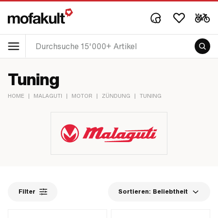
Tuning
HOME
|
MALAGUTI
|
MOTOR
|
ZÜNDUNG
|
TUNING
Filter
Sortieren:
Beliebtheit