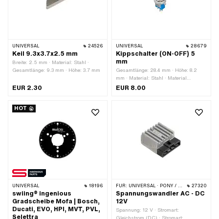
UNIVERSAL
24526
UNIVERSAL
28679
Keil 9.3x3.7x2.5 mm
Kippschalter (ON-OFF) 5
mm
Breite: 2.5 mm · Material: Stahl ·
Gesamtlänge: 9.3 mm · Höhe: 3.7 mm
Gesamtlänge: 28.4 mm · Höhe: 8.2
mm · Material: Stahl · Material
Gehäuse: Stahl · Oberfläche:
EUR 2.30
EUR 8.00
verchromt · Farbe: Chrom · Material
Unterbau: Kunststoff · Ø
HOT
Befestigungsloch: 5 mm · Funktionen:
Licht aus · Funktionen: Licht ein ·
Anzahl Stellungen: 2 Stk. · Breite: 5.5
mm · Gewindeart: MF5x0.75
(Feingewinde)
UNIVERSAL
18196
FÜR:
UNIVERSAL · PONY / CILO (BETA 521 & 512) · TOMOS
27320
swiing® ingenious
Spannungswandler AC - DC
Gradscheibe Mofa | Bosch,
12V
Ducati, EVO, HPI, MVT, PVL,
Spannung: 12 V · Stromart:
Selettra
Gleichstrom (DC) · Stromart: