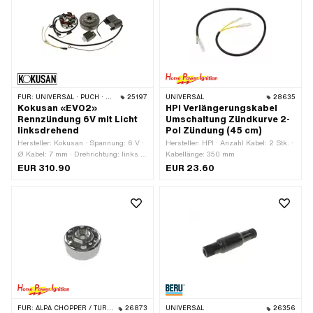
Anwendungsbereich: Tuning
Anwendungsbereich: Racing ·
Anwendungsbereich: Tuning
FÜR:
UNIVERSAL · PUCH · SACHS
25197
UNIVERSAL
28635
Kokusan «EVO2»
HPI Verlängerungskabel
Rennzündung 6V mit Licht
Umschaltung Zündkurve 2-
linksdrehend
Pol Zündung (45 cm)
Hersteller: Kokusan · Spannung: 6 V ·
Hersteller: HPI · Anzahl Kabel: 2 Stk. ·
Ø Kabel: 7 mm · Drehrichtung: links ·
Kabellänge: 350 mm
Ø Aufnahmeplatte: 90 mm ·
EUR 310.90
EUR 23.60
Anwendungsbereich: Tuning
FÜR:
ALPA CHOPPER / TURBO · MALAGUTI · FRANCO MORINI
26873
UNIVERSAL
26356