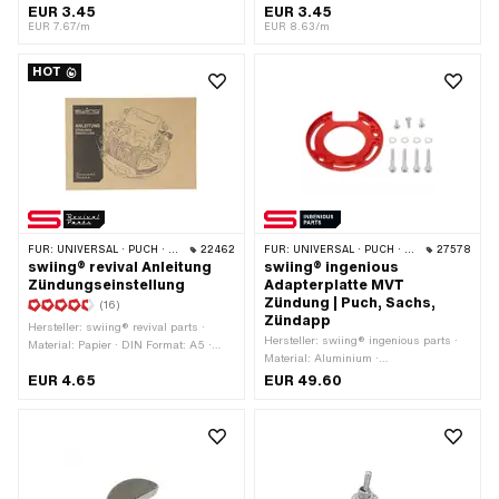
5 mm · Farbe: schwarz · Entstört: Nein
Material: Kupfer · Farbe: schwarz · Ø
EUR 3.45
EUR 3.45
· Subkategorie: Zündkabel
Kabel: 7 mm · Entstört: Nein ·
EUR 7.67/m
EUR 8.63/m
Subkategorie: Zündkabel · Pony OEM-
Nr.: A3939 · Sachs OEM-Nr.: 0665
HOT
016 101
FÜR:
UNIVERSAL · PUCH · SACHS · PIAGGIO · ZÜNDAPP BELMONDO
22462
FÜR:
UNIVERSAL · PUCH · SACHS · ZÜNDAPP BELMONDO
27578
swiing® revival Anleitung
swiing® ingenious
Zündungseinstellung
Adapterplatte MVT
Zündung | Puch, Sachs,
(16)
Zündapp
Hersteller: swiing® revival parts ·
Hersteller: swiing® ingenious parts ·
Material: Papier · DIN Format: A5 ·
Material: Aluminium ·
Anzahl Seiten: 17 Stk. · Sprache:
Anwendungsbereich: Tuning ·
EUR 4.65
EUR 49.60
Deutsch
Oberfläche: eloxiert · Farbe: rot · Ø
aussen: 90 mm