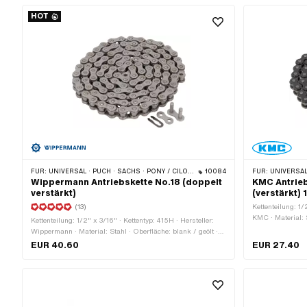
Bohrung: 4.05 m
HOT
FÜR:
UNIVERSAL · PUCH · SACHS · PONY / CILO (BETA 521 & 512) · ZÜNDAPP BELMONDO · TOMOS · BYE BIKE · CILO
10084
FÜR:
UNIVERSAL · PUCH · SACHS ·
Wippermann Antriebskette No.18 (doppelt
KMC Antrie
verstärkt)
(verstärkt) 
(13)
Kettenteilung: 1/
KMC · Material: S
Kettenteilung: 1/2" x 3/16" · Kettentyp: 415H · Hersteller:
Kettenglieder: 1
Wippermann · Material: Stahl · Oberfläche: blank / geölt ·
Kettenschloss-Ar
Farbe: grau · Anzahl Kettenglieder: 114 Stk. · Abrollumfang:
EUR 40.60
EUR 27.40
schwarz · Ø Boh
1448 mm · Kettenschloss-Art: Federverschluss · Ø Bohrung:
4.2 mm · Ø Stift: 4.15 mm