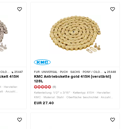
 · BYE BIKE
25447
FÜR:
UNIVERSAL · PUCH · SACHS · PONY / CILO (BETA 521 & 512) · ZÜNDAPP BELMONDO · TOMOS · BYE BIKE
25448
ckelt 415H
KMC Antriebskette gold 415H (verstärkt)
128L
 · Hersteller:
(8)
elt · Anzahl
Kettenteilung: 1/2" x 3/16" · Kettentyp: 415H · Hersteller:
26 mm ·
KMC · Material: Stahl · Oberfläche: beschichtet · Anzahl
 silber · Ø
Kettenglieder: 128 Stk. · Abrollumfang: 1626 mm ·
EUR 27.40
Kettenschloss-Art: Federverschluss · Farbe: gold · Ø
Bohrung: 4.05 mm · Ø Stift: 3.95 mm