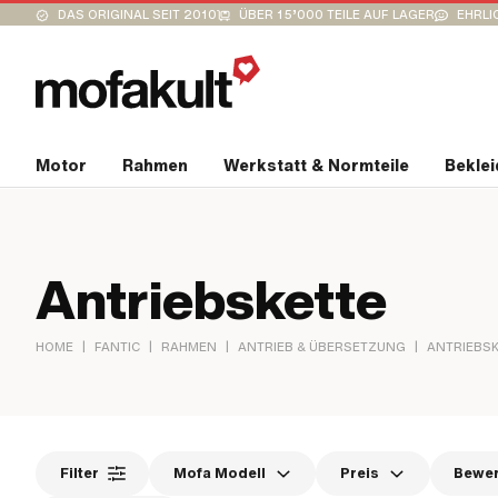
DAS ORIGINAL SEIT 2010
ÜBER 15’000 TEILE AUF LAGER
EHRLI
Motor
Rahmen
Werkstatt & Normteile
Bekle
Antriebskette
|
|
|
|
HOME
FANTIC
RAHMEN
ANTRIEB & ÜBERSETZUNG
ANTRIEBS
Filter
Mofa Modell
Preis
Bewe