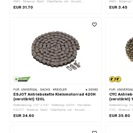
KMC · Material: Stahl · Oberfläche: roh · Anzahl
KMC · Material: 
Kettenglieder: 144 Stk. · Abrollumfang: 1829 mm ·
Kettenglieder: 1 
EUR 31.70
EUR 3.45
Kettenschloss-Art: Federverschluss
Ø Stift: 4.45 m
FÜR:
UNIVERSAL · SACHS · KREIDLER
26582
FÜR:
UNIVERSAL · PUCH · SACHS 
ESJOT Antriebskette Kleinmotorrad 420H
CYC Antrieb
(verstärkt) 120L
(verstärkt) 
Kettenteilung: 1/2" x 1/4" · Kettentyp: 420H · Hersteller:
Kettenteilung: 1/
ESJOT · Material: Stahl · Oberfläche: roh · Anzahl
CYC · Material: S
Kettenglieder: 120 Stk. · Abrollumfang: 1524 mm ·
Farbe: schwarz ·
EUR 34.60
EUR 35.80
Kettenschloss-Art: Federverschluss
Abrollumfang: 1
Federverschluss