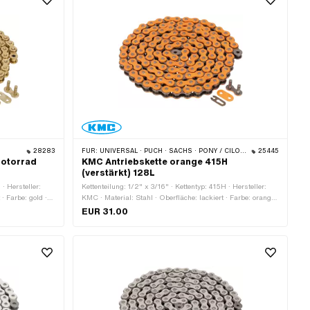
28283
FÜR:
UNIVERSAL · PUCH · SACHS · PONY / CILO (BETA 521 & 512) · ZÜNDAPP BELMONDO · TOMOS · BYE BIKE
25445
motorrad
KMC Antriebskette orange 415H
(verstärkt) 128L
 · Hersteller:
Kettenteilung: 1/2" x 3/16" · Kettentyp: 415H · Hersteller:
 · Farbe: gold ·
KMC · Material: Stahl · Oberfläche: lackiert · Farbe: orange
ang: 1829 mm ·
· Anzahl Kettenglieder: 128 Stk. · Abrollumfang: 1626 mm ·
EUR 31.00
Kettenschloss-Art: Federverschluss