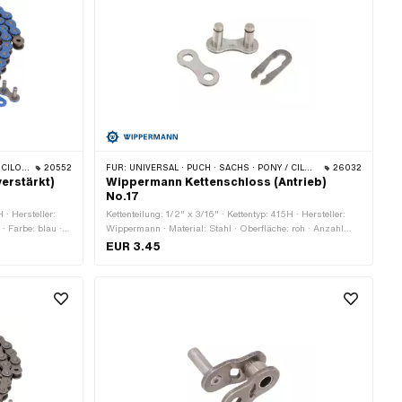
 · BYE BIKE
20552
FÜR:
UNIVERSAL · PUCH · SACHS · PONY / CILO (BETA 521 & 512) · ZÜNDAPP BELMONDO · TOMOS · BYE BIKE
26032
erstärkt)
Wippermann Kettenschloss (Antrieb)
No.17
 · Hersteller:
Kettenteilung: 1/2" x 3/16" · Kettentyp: 415H · Hersteller:
 · Farbe: blau ·
Wippermann · Material: Stahl · Oberfläche: roh · Anzahl
fang: 1626 mm ·
Kettenglieder: 1 Stk. · Kettenschloss-Art: Federverschluss ·
EUR 3.45
ohrung: 4.02 mm
Ø Stift: 4.07 mm