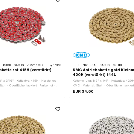
· PONY / CILO (BETA 521 & 512) · ZÜNDAPP BELMONDO · TOMOS · BYE BIKE
17316
FÜR:
UNIVERSAL · SACHS · KREIDLER
kette rot 415H (verstärkt)
KMC Antriebskette gold Klein
420H (verstärkt) 144L
2" x 3/16" · Kettentyp: 415H · Hersteller:
Kettenteilung: 1/2" x 1/4" · Kettentyp: 420H
tahl · Oberfläche: lackiert · Farbe: rot ·
KMC · Material: Stahl · Oberfläche: lackiert
eder: 128 Stk. · Abrollumfang: 1626 mm ·
Anzahl Kettenglieder: 144 Stk. · Abrollumf
EUR 34.60
t: Federverschluss
Kettenschloss-Art: Federverschluss