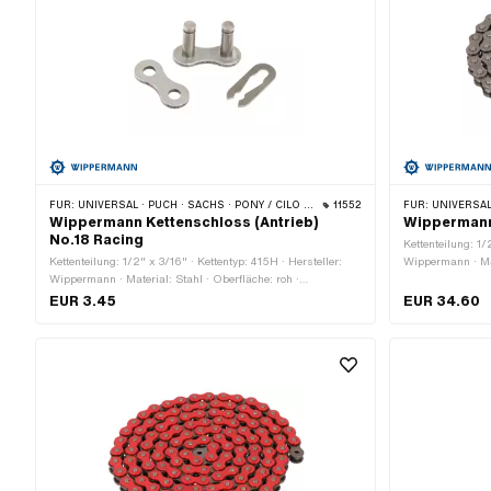
FÜR:
UNIVERSAL · PUCH · SACHS · PONY / CILO (BETA 521 & 512) · ZÜNDAPP BELMONDO · TOMOS · BYE BIKE
11552
FÜR:
UNIVERSAL · PUCH · SACHS · PON
Wippermann Kettenschloss (Antrieb)
Wippermann
No.18 Racing
Kettenteilung: 1/
Kettenteilung: 1/2" x 3/16" · Kettentyp: 415H · Hersteller:
Wippermann · Mat
Wippermann · Material: Stahl · Oberfläche: roh ·
Anzahl Kettengli
Kettenschloss-Art: Federverschluss · Farbe: grafitfarben · Ø
Kettenschloss-Ar
EUR 3.45
EUR 34.60
Stift: 4.15 mm
Bohrung: 4.1 mm 