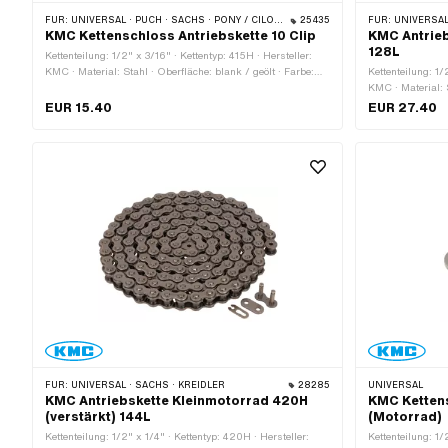
FÜR:
UNIVERSAL · PUCH · SACHS · PONY / CILO (BETA 521 & 512) · ZÜNDAPP BELMONDO · TOMOS · BYE BIKE
25435
FÜR:
UNIVERSAL · PUCH · SACHS ·
KMC Kettenschloss Antriebskette 10 Clip
KMC Antrieb
128L
Kettenteilung: 1/2" x 3/16" · Kettentyp: 415H · Hersteller:
KMC · Material: Stahl · Oberfläche: blank / geölt · Farbe:
Kettenteilung: 1/
grau · Anzahl Kettenglieder: 10 Stk. · Kettenschloss-Art:
KMC · Material: S
Federverschluss · Ø Bohrung: 4.02 mm · Ø Stift: 3.9 mm
Anzahl Kettengli
EUR 15.40
EUR 27.40
Kettenschloss-Ar
FÜR:
UNIVERSAL · SACHS · KREIDLER
28285
UNIVERSAL
KMC Antriebskette Kleinmotorrad 420H
KMC Ketten
(verstärkt) 144L
(Motorrad)
Kettenteilung: 1/2" x 1/4" · Kettentyp: 420H · Hersteller:
Kettenteilung: 1/