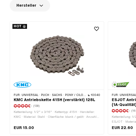
Hersteller
HOT
FÜR:
UNIVERSAL · PUCH · SACHS · PONY / CILO (BETA 521 & 512) · ZÜNDAPP BELMONDO · TOMOS · BYE BIKE · ALPA CHOPPER / TURBO · CILO
10040
FÜR:
UNIVERSAL · PUCH · SACHS 
KMC Antriebskette 415H (verstärkt) 128L
ESJOT Antri
(1A-Qualität
(138)
(16
Kettenteilung: 1/2" x 3/16" · Kettentyp: 415H · Hersteller:
KMC · Material: Stahl · Oberfläche: blank / geölt · Anzahl
Kettenteilung: 1/
Kettenglieder: 128 Stk. · Abrollumfang: 1626 mm ·
ESJOT · Material:
Kettenschloss-Art: Federverschluss · Farbe: grau · Ø
Anzahl Kettengli
EUR 15.00
EUR 22.60
Bohrung: 4 mm · Ø Stift: 3.94 mm
Kettenschloss-Ar