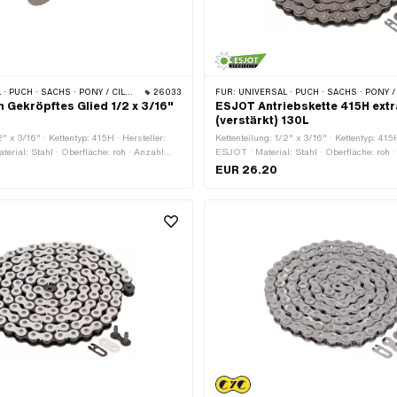
 PONY / CILO (BETA 521 & 512) · ZÜNDAPP BELMONDO · TOMOS · BYE BIKE
26033
FÜR:
UNIVERSAL · PUCH · SACHS · PONY / CILO (BETA 521 & 512) · ZÜNDAPP BELMONDO · TOMOS · 
Gekröpftes Glied 1/2 x 3/16"
ESJOT Antriebskette 415H ext
(verstärkt) 130L
2" x 3/16" · Kettentyp: 415H · Hersteller:
Kettenteilung: 1/2" x 3/16" · Kettentyp: 415H
erial: Stahl · Oberfläche: roh · Anzahl
ESJOT · Material: Stahl · Oberfläche: roh 
Stk. · Kettenschloss-Art: Gekröpftes Glied ·
Kettenglieder: 130 Stk. · Abrollumfang: 165
EUR 26.20
 mm · Ø Stift: 4 mm
Kettenschloss-Art: Federverschluss