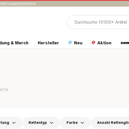
CHER KUNDENSERVICE
idung & Merch
Hersteller
Neu
Aktion
KETTE
rtung
Kettentyp
Farbe
Anzahl Kettengli