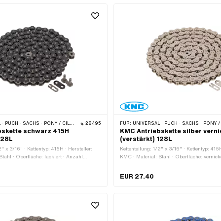
m · Ø Stift: 4 mm
 PONY / CILO (BETA 521 & 512) · ZÜNDAPP BELMONDO · TOMOS · BYE BIKE
28495
FÜR:
UNIVERSAL · PUCH · SACHS · PONY / CILO (BETA 521 & 512) · ZÜNDAPP BELMONDO · TOMOS
bskette schwarz 415H
KMC Antriebskette silber verni
128L
(verstärkt) 128L
2" x 3/16" · Kettentyp: 415H · Hersteller:
Kettenteilung: 1/2" x 3/16" · Kettentyp: 415H
tahl · Oberfläche: lackiert · Anzahl
KMC · Material: Stahl · Oberfläche: vernick
28 Stk. · Abrollumfang: 1626 mm ·
Kettenglieder: 128 Stk. · Abrollumfang: 16
t: Federverschluss · Farbe: grau · Farbe:
Kettenschloss-Art: Federverschluss · Farbe:
EUR 27.40
rung: 4 mm · Ø Stift: 3.96 mm
Bohrung: 4.02 mm · Ø Stift: 3.9 mm