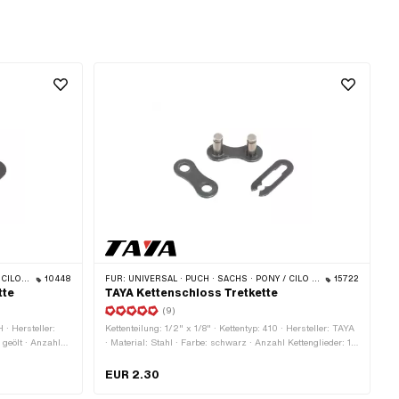
 · BYE BIKE
10448
FÜR:
UNIVERSAL · PUCH · SACHS · PONY / CILO (BETA 521 & 512) · PIAGGIO · ZÜNDAPP BELMONDO · SOLEX · ALPA CHOPPER / TURBO · CILO
15722
tte
TAYA Kettenschloss Tretkette
(9)
 · Hersteller:
Kettenteilung: 1/2" x 1/8" · Kettentyp: 410 · Hersteller: TAYA
 geölt · Anzahl
· Material: Stahl · Farbe: schwarz · Anzahl Kettenglieder: 1
ederverschluss ·
Stk. · Kettenschloss-Art: Federverschluss
t: 3.98 mm
EUR 2.30