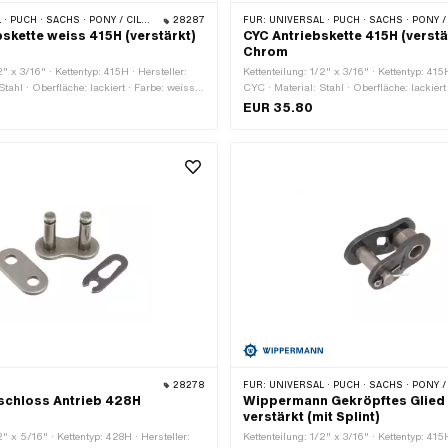
 PONY / CILO (BETA 521 & 512) · ZÜNDAPP BELMONDO · TOMOS · BYE BIKE
28287
FÜR:
UNIVERSAL · PUCH · SACHS · PONY / CILO (BETA 521 & 512) · ZÜNDAPP BELMONDO · TOMOS
skette weiss 415H (verstärkt)
CYC Antriebskette 415H (verstä
Chrom
2" x 3/16" · Kettentyp: 415H · Hersteller:
Kettenteilung: 1/2" x 3/16" · Kettentyp: 415H
tahl · Oberfläche: lackiert · Farbe: weiss ·
CYC · Material: Stahl · Oberfläche: lackiert
eder: 128 Stk. · Abrollumfang: 1626 mm ·
Anzahl Kettenglieder: 128 Stk. · Abrollum
EUR 35.80
t: Federverschluss
Kettenschloss-Art: Federverschluss
28278
FÜR:
UNIVERSAL · PUCH · SACHS · PONY / CILO (BETA 521 & 512) · ZÜNDAPP BELMONDO · TOMOS
schloss Antrieb 428H
Wippermann Gekröpftes Glied 
verstärkt (mit Splint)
2" x 5/16" · Kettentyp: 428H · Hersteller:
Kettenteilung: 1/2" x 3/16" · Kettentyp: 415H