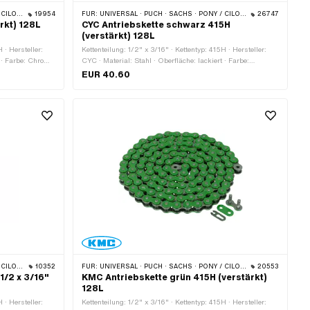
 · BYE BIKE
19954
FÜR:
UNIVERSAL · PUCH · SACHS · PONY / CILO (BETA 521 & 512) · ZÜNDAPP BELMONDO · TOMOS · BYE BIKE
26747
rkt) 128L
CYC Antriebskette schwarz 415H
(verstärkt) 128L
 · Hersteller:
Kettenteilung: 1/2" x 3/16" · Kettentyp: 415H · Hersteller:
 · Farbe: Chrom ·
CYC · Material: Stahl · Oberfläche: lackiert · Farbe:
fang: 1626 mm ·
schwarz · Anzahl Kettenglieder: 128 Stk. · Abrollumfang:
EUR 40.60
1626 mm · Kettenschloss-Art: Federverschluss
 · BYE BIKE
10352
FÜR:
UNIVERSAL · PUCH · SACHS · PONY / CILO (BETA 521 & 512) · ZÜNDAPP BELMONDO · TOMOS · BYE BIKE
20553
1/2 x 3/16"
KMC Antriebskette grün 415H (verstärkt)
128L
 · Hersteller:
Kettenteilung: 1/2" x 3/16" · Kettentyp: 415H · Hersteller: