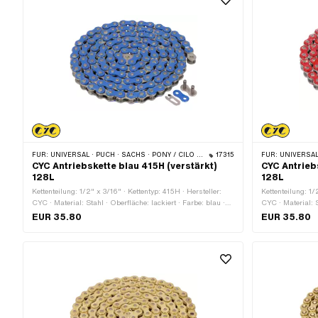
FÜR:
UNIVERSAL · PUCH · SACHS · PONY / CILO (BETA 521 & 512) · ZÜNDAPP BELMONDO · TOMOS · BYE BIKE
17315
FÜR:
UNIVERSAL · PUCH · SACHS 
CYC Antriebskette blau 415H (verstärkt)
CYC Antriebs
128L
128L
Kettenteilung: 1/2" x 3/16" · Kettentyp: 415H · Hersteller:
Kettenteilung: 1/
CYC · Material: Stahl · Oberfläche: lackiert · Farbe: blau ·
CYC · Material: S
Anzahl Kettenglieder: 128 Stk. · Abrollumfang: 1626 mm ·
Anzahl Kettengli
EUR 35.80
EUR 35.80
Kettenschloss-Art: Federverschluss
Kettenschloss-Ar