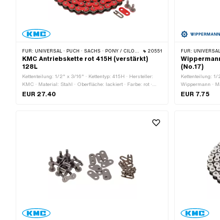
FÜR:
UNIVERSAL · PUCH · SACHS · PONY / CILO (BETA 521 & 512) · ZÜNDAPP BELMONDO · TOMOS · BYE BIKE
20551
FÜR:
UNIVERSAL · PUCH · SACHS ·
KMC Antriebskette rot 415H (verstärkt)
Wippermann 
128L
(No.17)
Kettenteilung: 1/2" x 3/16" · Kettentyp: 415H · Hersteller:
Kettenteilung: 1/
KMC · Material: Stahl · Oberfläche: lackiert · Farbe: rot ·
Wippermann · Mat
Anzahl Kettenglieder: 128 Stk. · Abrollumfang: 1626 mm ·
Kettenglieder: 1 
EUR 27.40
EUR 7.75
Kettenschloss-Art: Federverschluss
Ø Bohrung: 4.15