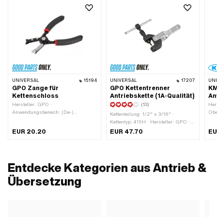
UNIVERSAL
15194
UNIVERSAL
17207
UN
GPO Zange für
GPO Kettentrenner
KM
Kettenschloss
Antriebskette (1A-Qualität)
An
Hersteller: GPO ·
(13)
Her
Anwendungsbereich: (De-)
Obe
Kettenteilung: 1/2" x 3/16" ·
Montagewerkzeug
x 5
Kettentyp: 415H · Hersteller: GPO ·
Ket
Material: Stahl · Breite: 34 mm ·
EUR 20.20
EUR 47.70
EU
Art
Oberfläche: brüniert · Oberfläche:
m
verzinkt (blau) · Gesamtlänge: 117
mm · Anwendungsbereich: (De-)
Montagewerkzeug
Entdecke Kategorien aus Antrieb &
Übersetzung