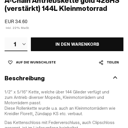
A-Chain Antriebskette gold 428HS
(verstärkt) 144L Kleinmotorrad
EUR 34.60
Inkl. 22% MwSt.
1
IN DEN WARENKORB
AUF DIE WUNSCHLISTE
TEILEN
Beschreibung
1/2" x 5/16" Kette, welche über 144 Glieder verfügt und
zum Antrieb diverser Mopeds, Kleinmotorrädern und
Motorrädern passt.
Diese Rollenkette wurde u.a. auch an Kleinmotorrädern wie
Kreidler Florett, Zündapp KS etc. verbaut.
Das Kettenschloss mit Federverschluss, auch Clipschloss
genannt, ist im Lieferumfang beinhaltet.