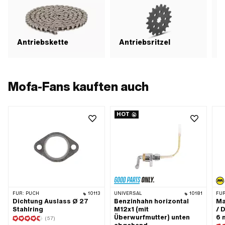
Antriebskette
Antriebsritzel
Mofa-Fans kauften auch
HOT
FÜR:
PUCH
10113
UNIVERSAL
10181
FÜR
Dichtung Auslass Ø 27
Benzinhahn horizontal
Ma
Stahlring
M12x1 (mit
/ 
Überwurfmutter) unten
6
(57)