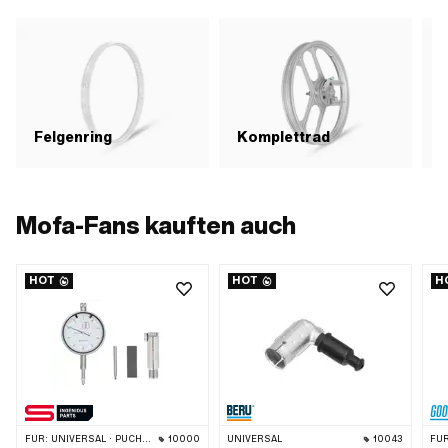
Felgenring
Komplettrad
Mofa-Fans kauften auch
HOT
HOT
H
FÜR:
UNIVERSAL · PUCH · SACHS · PONY / CILO (BETA 521 & 512) · PIAGGIO · ZÜNDAPP BELMONDO · TOMOS · CILO
10000
UNIVERSAL
10043
FÜR