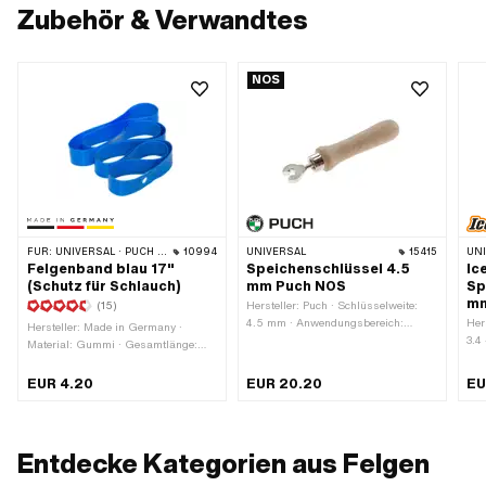
Zubehör & Verwandtes
NOS
FÜR:
UNIVERSAL · PUCH · SACHS · PONY / CILO (BETA 521 & 512) · PIAGGIO · ZÜNDAPP BELMONDO · TOMOS
10994
UNIVERSAL
15415
UN
Felgenband blau 17"
Speichenschlüssel 4.5
Ic
(Schutz für Schlauch)
mm Puch NOS
Sp
m
(15)
Hersteller: Puch · Schlüsselweite:
4.5 mm · Anwendungsbereich:
Her
Hersteller: Made in Germany ·
Werkstattzubehör
3.4
Material: Gummi · Gesamtlänge:
Wer
1280 mm · Farbe: blau · Breite: 23
mm · Radgrösse: 17 "
EUR 4.20
EUR 20.20
EU
Entdecke Kategorien aus Felgen