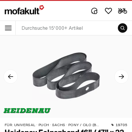
FÜR:
UNIVERSAL · PUCH · SACHS · PONY / CILO (BETA 521 & 512) · PIAGGIO · ZÜNDAPP BELMONDO · TOMOS · BYE BIKE · ALPA CHOPPER / TURBO · CILO
19705