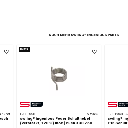
NOCH MEHR SWIING® INGENIOUS PARTS
INOX
10721
FÜR:
PUCH
11326
FÜR:
PUCH · 
Bosch
swiing® ingenious Feder Schalthebel
swiing® in
(Verstärkt, +20%) Inox | Puch X30 Z50
E15 Schult