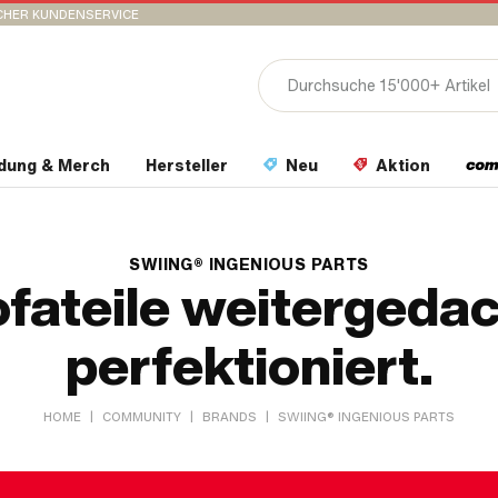
CHER KUNDENSERVICE
idung & Merch
Hersteller
Neu
Aktion
SWIING® INGENIOUS PARTS
fateile weitergedac
perfektioniert.
|
|
|
HOME
COMMUNITY
BRANDS
SWIING® INGENIOUS PARTS