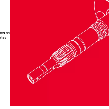
hen an
rtes