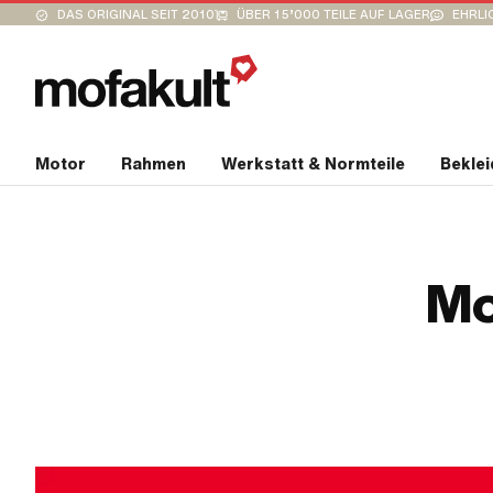
DAS ORIGINAL SEIT 2010
ÜBER 15’000 TEILE AUF LAGER
EHRLI
Motor
Rahmen
Werkstatt & Normteile
Bekle
Mo