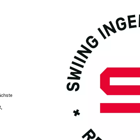
nächste
t,