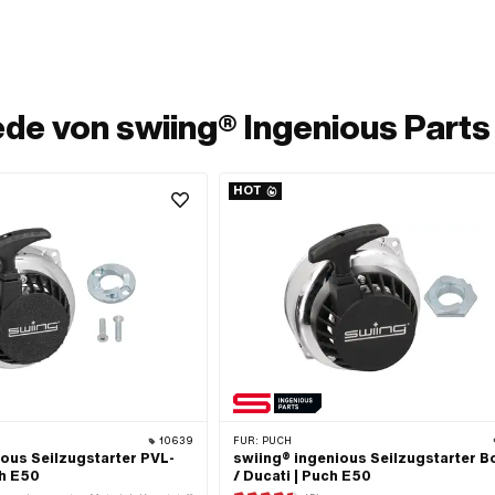
de von swiing® Ingenious Parts
HOT
10639
FÜR:
PUCH
ious Seilzugstarter PVL-
swiing® ingenious Seilzugstarter 
h E50
/ Ducati | Puch E50