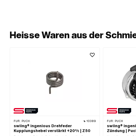
Heisse Waren aus der Schmie
FÜR:
PUCH
10389
FÜR:
PUCH
swiing® ingenious Drehfeder
swiing® ingen
Kupplungshebel verstärkt +20% | Z50
Zündung | Puc