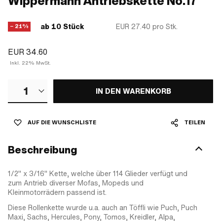
Wippermann Antriebskette No.17
ab 10 Stück
EUR 27.40
pro Stk.
− 21%
EUR 34.60
Inkl. 22% MwSt.
1
IN DEN WARENKORB
AUF DIE WUNSCHLISTE
TEILEN
Beschreibung
1/2" x 3/16" Kette, welche über 114 Glieder verfügt und
zum Antrieb diverser Mofas, Mopeds und
Kleinmotorrädern passend ist.
Diese Rollenkette wurde u.a. auch an Töffli wie Puch, Puch
Maxi, Sachs, Hercules, Pony, Tomos, Kreidler, Alpa,