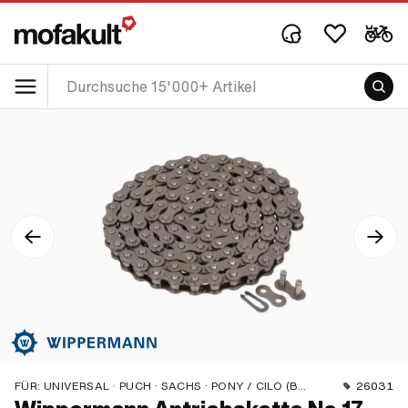
FÜR:
UNIVERSAL · PUCH · SACHS · PONY / CILO (BETA 521 & 512) · ZÜNDAPP BELMONDO · TOMOS · BYE BIKE · CILO · HERCULES
26031