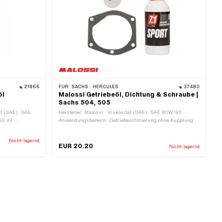
21866
FÜR:
SACHS · HERCULES
37480
öl
Malossi Getriebeöl, Dichtung & Schraube |
Sachs 504, 505
tät (SAE): SAE
Hersteller: Malossi · Viskosität (SAE): SAE 80W-90 ·
50 ml ·
Anwendungsbereich: Getriebeschmierung ohne Kupplung ·
etriebeart: Vario
Inhalt: 250 ml
 ohne Kupplung
Nicht lagernd
EUR 20.20
Nicht lagernd