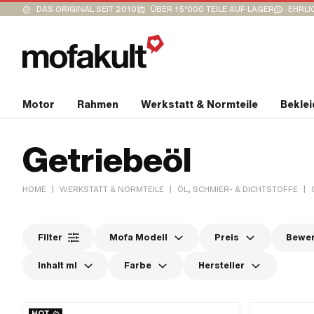
DAS ORIGINAL SEIT 2010
ÜBER 15’000 TEILE AUF LAGER
EHRLI
Motor
Rahmen
Werkstatt & Normteile
Bekle
Getriebeöl
|
|
|
HOME
WERKSTATT & NORMTEILE
ÖL, SCHMIER- & DICHTSTOFFE
Filter
Mofa Modell
Preis
Bewe
Inhalt ml
Farbe
Hersteller
HOT