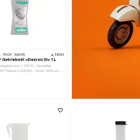
 · PUCH · SACHS
34023
 Getriebeöl «Dexron III» 1 L
digkeit (min.): 170 °C · Hersteller:
 ATF Dexron 3 (DEXIII) · Inhalt: 1000 ml ·
omat · Gefahrenhinweis: Schädlich für
n (mit langfristiger Wirkung) ·
ch: Getriebeschmierung mit Kupplung