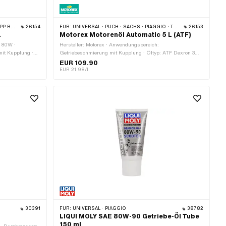
 · ZÜNDAPP
26154
FÜR:
UNIVERSAL · PUCH · SACHS · PIAGGIO · TOMOS · BYE BIKE
26153
L
Motorex Motorenöl Automatic 5 L (ATF)
E 80W ·
Hersteller: Motorex · Anwendungsbereich:
it Kupplung ·
Getriebeschmierung mit Kupplung · Öltyp: ATF Dexron 3
: Fussschaltung ·
(DEXIII) · Inhalt: 5000 ml · Getriebeart: Automat ·
EUR 109.90
ständigkeit
Temperaturbeständigkeit (min.): -45 - 200 °C
EUR 21.98/l
30391
FÜR:
UNIVERSAL · PIAGGIO
38782
LIQUI MOLY SAE 80W-90 Getriebe-Öl Tube
150 ml