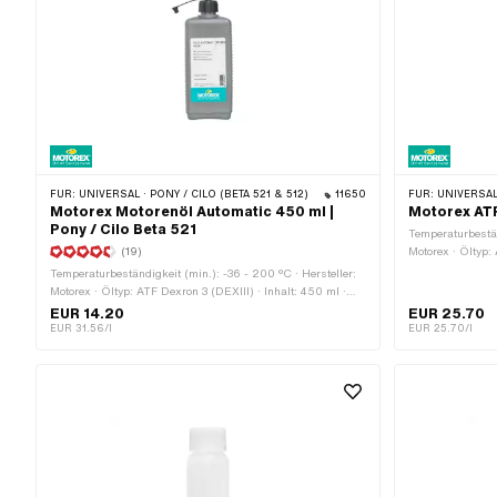
FÜR:
UNIVERSAL · PONY / CILO (BETA 521 & 512)
11650
FÜR:
UNIVERSAL
Motorex Motorenöl Automatic 450 ml |
Motorex ATF
Pony / Cilo Beta 521
Temperaturbestän
(19)
Motorex · Öltyp:
Getriebeart: Aut
Temperaturbeständigkeit (min.): -36 - 200 °C · Hersteller:
Wasserorganisme
Motorex · Öltyp: ATF Dexron 3 (DEXIII) · Inhalt: 450 ml ·
Anwendungsberei
Getriebeart: Automat · Anwendungsbereich:
EUR 14.20
EUR 25.70
Getriebeschmierung mit Kupplung
EUR 31.56/l
EUR 25.70/l