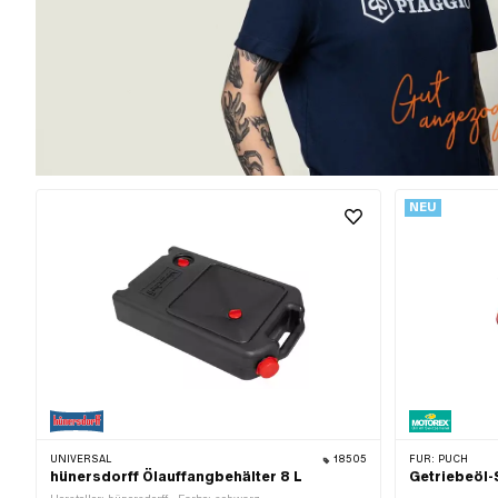
NEU
UNIVERSAL
18505
FÜR:
PUCH
hünersdorff Ölauffangbehälter 8 L
Getriebeöl-