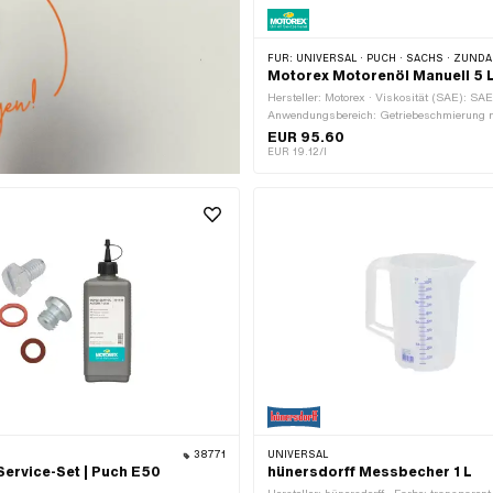
FÜR:
UNIVERSAL · PUCH · SACHS · ZÜNDAPP BELMONDO · CILO · DKW · HERCULES · KREIDLER
Motorex Motorenöl Manuell 5 
Hersteller: Motorex · Viskosität (SAE): SA
Anwendungsbereich: Getriebeschmierung m
Öltyp: GL4 · Inhalt: 5000 ml · Getriebeart
EUR 95.60
Getriebeart: Handschaltung · Temperaturbe
EUR 19.12/l
(min.): -36 - 220 °C
38771
UNIVERSAL
Service-Set | Puch E50
hünersdorff Messbecher 1 L