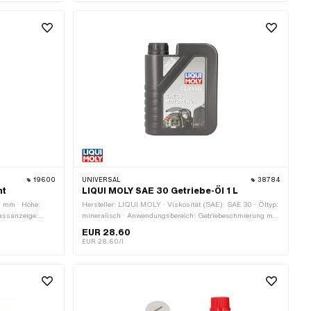
Getriebeschmierung ohne Kupplung
19600
UNIVERSAL
38784
nt
LIQUI MOLY SAE 30 Getriebe-Öl 1 L
6 mm · Höhe:
Hersteller: LIQUI MOLY · Viskosität (SAE): SAE 30 · Öltyp:
assanzeige:
mineralisch · Anwendungsbereich: Getriebeschmierung mit
sanzeige: 1:25
Kupplung · Anwendungsbereich: Getriebeschmierung ohne
EUR 28.60
ehör
Kupplung · Inhalt: 1000 ml · Getriebeart: Handschaltung
EUR 28.60/l