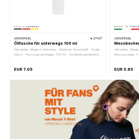
UNIVERSAL
27107
UNIVERSAL
Ölflasche für unterwegs 100 ml
Messbecher 
Hersteller: Made in Germany · Material: Kunststoff · Farbe:
Hersteller: Made
weiss · Fassungsvermögen: 100 ml · Anwendungsbereich:
Massanzeige: 1
Werkstattzubehör
Werkstattzubehö
EUR 7.05
EUR 5.85