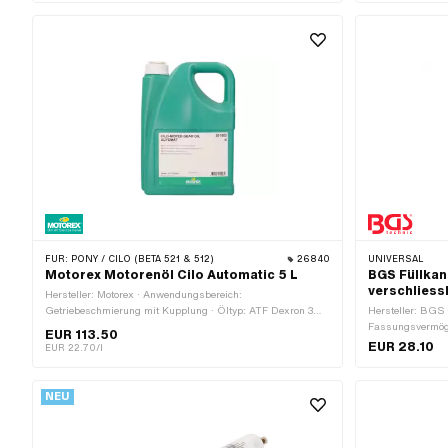
FÜR:
PONY / CILO (BETA 521 & 512)
26840
UNIVERSAL
Motorex Motorenöl Cilo Automatic 5 L
BGS Füllkan
verschliess
Hersteller: Motorex · Anwendungsbereich:
Getriebeschmierung mit Kupplung · Öltyp: ATF Dexron 3
Hersteller: BGS
(DEXIII) · Inhalt: 5000 ml · Getriebeart: Automat ·
Fassungsvermög
EUR 113.50
Temperaturbeständigkeit (min.): -36 - 200 °C
EUR 28.10
EUR 22.70/l
NEU