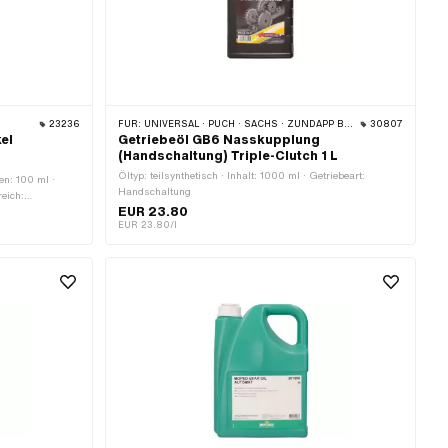
23236
FÜR:
UNIVERSAL · PUCH · SACHS · ZÜNDAPP BELMONDO · CILO · DKW · ZÜNDAPP
30807
el
Getriebeöl GB6 Nasskupplung
(Handschaltung) Triple-Clutch 1 L
Öltyp: teilsynthetisch · Inhalt: 1000 ml · Getriebeart:
en: 100 ml ·
Handschaltung
eich:
EUR 23.80
EUR 23.80/l