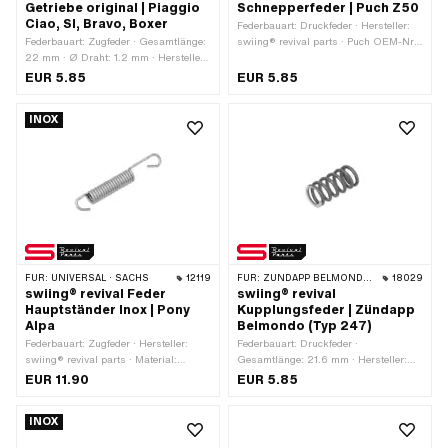
Getriebe original | Piaggio
Schnepperfeder | Puch Z50
Ciao, SI, Bravo, Boxer
Federbauart: Druckfeder · Hersteller:
Federbauart: Zugfeder · Gesamtlänge:
swiing® revival parts · Puch OEM-Nr.:
22 mm · Ø Draht: 1.2 mm · Hersteller:
320.1.14.023.1
Made in Italy · Material: Federstahl ·
EUR 5.85
EUR 5.85
Anwendungsbereich: Original ·
Anwendungsbereich: Standard
INOX
FÜR:
UNIVERSAL · SACHS
12119
FÜR:
ZÜNDAPP BELMONDO · ZÜNDAPP
18029
swiing® revival Feder
swiing® revival
Hauptständer Inox | Pony
Kupplungsfeder | Zündapp
Alpa
Belmondo (Typ 247)
Federbauart: Zugfeder · Hersteller:
Federbauart: Druckfeder ·
swiing® revival parts · Material:
Gesamtlänge: 21.6 mm · Hersteller:
Chromstahl (umgangssprachlich
swiing® revival parts · Ø aussen: 10.8
EUR 11.90
EUR 5.85
bekannt als Nirosta) · Gesamtlänge:
mm
100 mm
INOX