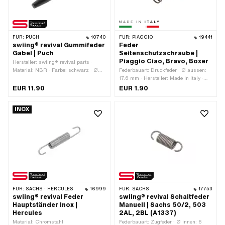
FÜR:
PUCH
10740
FÜR:
PIAGGIO
19441
swiing® revival Gummifeder
Feder
Gabel | Puch
Seitenschutzschraube |
Piaggio Ciao, Bravo, Boxer
Hersteller: swiing® revival parts ·
Material: NBR · Farbe: schwarz · Ø
Federbauart: Druckfeder · Ø aussen:
aussen: 12.5 mm · Gesamtlänge: 117
17.6 mm · Hersteller: Made in Italy ·
mm · Puch OEM-Nr.: 349.1.30.820.1
Material: Federstahl · Gesamtlänge:
EUR 11.90
EUR 1.90
35 mm · Anwendungsbereich:
Standard
INOX
FÜR:
SACHS · HERCULES
16999
FÜR:
SACHS
17753
swiing® revival Feder
swiing® revival Schaltfeder
Hauptständer Inox |
Manuell | Sachs 50/2, 503
Hercules
2AL, 2BL (A1337)
Material: Chromstahl
Federbauart: Zugfeder · Ø innen: 6