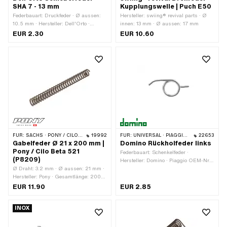
SHA 7 - 13 mm
Kupplungswelle | Puch E50
Federbauart: Druckfeder · Ø aussen:
Hersteller: swiing® revival parts · Ø
10.5 mm · Hersteller: Dell'Orto ·
innen: 13 mm · Ø aussen: 17 mm
Vergasertyp: SHA (Piaggio) ·
EUR 2.30
EUR 10.60
Gesamtlänge: 28 mm
FÜR:
SACHS · PONY / CILO (BETA 521 & 512)
19992
FÜR:
UNIVERSAL · PIAGGIO · GARELLI
22653
Gabelfeder Ø 21 x 200 mm |
Domino Rückholfeder links
Pony / Cilo Beta 521
Federbauart: Schenkelfeder ·
(P8209)
Hersteller: Domino · Piaggio OEM-Nr.:
Ø Draht: 3.2 mm · Ø aussen: 21 mm ·
177072
Hersteller: Pony · Gesamtlänge: 200
mm
EUR 11.90
EUR 2.85
INOX