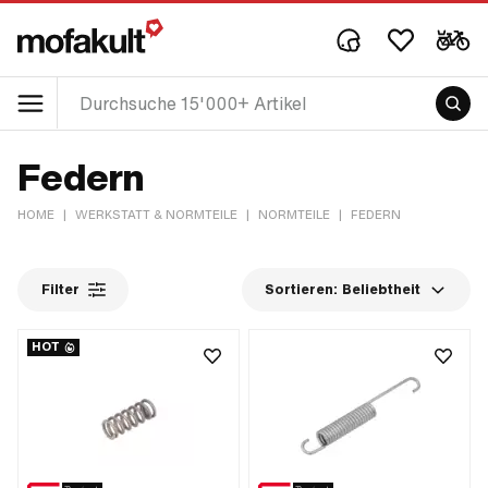
Federn
HOME
|
WERKSTATT & NORMTEILE
|
NORMTEILE
|
FEDERN
Filter
Sortieren:
Beliebtheit
HOT