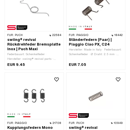
FÜR:
PUCH
22584
FÜR:
PIAGGIO
18442
swiing® revival
Ständerfedern (Paar) |
Rückdrehfeder Bremsplatte
Piaggio Ciao PX, C24
Inox | Puch Maxi
Hersteller: Made in Italy · Federbauart:
Federbauart: Schenkelfeder ·
Schenkelfeder · Ø Draht: 2.5 mm ·
Hersteller: swiing® revival parts ·
Material: Federstahl · Oberfläche:
Material: Chromstahl
brüniert · Ø innen: 18 mm · Breite: 45
EUR 9.45
EUR 7.05
(umgangssprachlich bekannt als
mm · Ø aussen: 23 mm
Nirosta)
FÜR:
PIAGGIO
21708
FÜR:
PUCH
10949
Kupplungsfedern Mono
swiing® revival