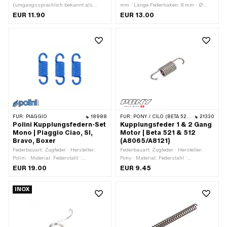
(umgangssprachlich bekannt als
mm · Länge Federhaken: 8 mm · Ø
Nirosta) · Federbauart: Zugfeder ·
aussen: 8.5 mm · Ø Draht: 1.25 mm ·
EUR 11.90
EUR 13.00
Hersteller: swiing® revival parts · Ø
Hersteller: swiing® revival parts ·
Draht: 2 mm · Gesamtlänge: 80 mm
Gesamtlänge: 28 mm · Material:
Federstahl · Oberfläche: brüniert ·
Farbe: grau · Pony OEM-Nr.: A1337 ·
Sachs OEM-Nr.: 0239 102 100
FÜR:
PIAGGIO
18988
FÜR:
PONY / CILO (BETA 521 & 512)
21330
Polini Kupplungsfedern-Set
Kupplungsfeder 1 & 2 Gang
Mono | Piaggio Ciao, SI,
Motor | Beta 521 & 512
Bravo, Boxer
(A8065/A8121)
Federbauart: Zugfeder · Hersteller:
Federbauart: Zugfeder · Hersteller:
Polini · Material: Federstahl ·
Pony · Material: Federstahl ·
Oberfläche: lackiert · Farbe: blau ·
Anwendungsbereich: Original ·
EUR 19.00
EUR 9.45
Gesamtlänge: 23.4 mm ·
Anwendungsbereich: Standard
Anwendungsbereich: Tuning
INOX