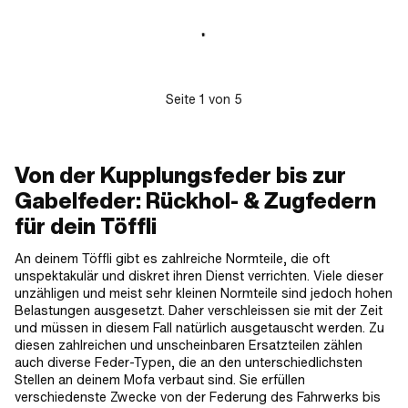
Anwendungsbereich: Tuning ·
Gesamtlänge: 26.9 mm · Ø aussen:
8.45 mm · Ø innen: 4.3 mm
Seite
1
von
5
Von der Kupplungsfeder bis zur
Gabelfeder: Rückhol- & Zugfedern
für dein Töffli
An deinem Töffli gibt es zahlreiche Normteile, die oft
unspektakulär und diskret ihren Dienst verrichten. Viele dieser
unzähligen und meist sehr kleinen Normteile sind jedoch hohen
Belastungen ausgesetzt. Daher verschleissen sie mit der Zeit
und müssen in diesem Fall natürlich ausgetauscht werden. Zu
diesen zahlreichen und unscheinbaren Ersatzteilen zählen
auch diverse Feder-Typen, die an den unterschiedlichsten
Stellen an deinem Mofa verbaut sind. Sie erfüllen
verschiedenste Zwecke von der Federung des Fahrwerks bis