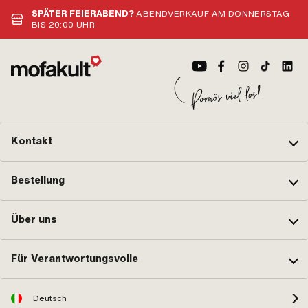
Standard
Bezeichnung: 20 x 2.5 
SPÄTER FEIERABEND?
ABENDVERKAUF AM DONNERSTAG
Bezeichnung: 21 x 2 " 
BIS 20:00 UHR
Bezeichnung: 21 x 2.25
Bezeichnung: 21 x 2.5 "
TR4 Auto-Ventil · Radg
" · Radgrösse: 17 " · Al
Ausf. der Puch OEM-Nr
567.060700 · Alternat
Puch OEM-Nr.: 901.08
Alternative Ausf. der 
902.0853
Kontakt
Bestellung
Über uns
Für Verantwortungsvolle
Deutsch