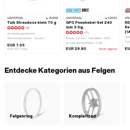
UNIVERSAL
16998
UNIVERSAL
24583
UN
Talk Streudose klein 70 g
GPO Pneuhebel-Set 240
RE
mm 3-tlg.
Re
(8)
(1
(5)
Anwendungsbereich:
Höh
Werkstattzubehör · Anzahl
Breite: 22 mm · Hersteller: GPO ·
Tip
Bestandteile: 140000 Stk.
Anzahl Bestandteile: 3 Stk. ·
EUR 7.05
Bre
Material: Stahl · Oberfläche: verzinkt
EUR 29.80
EU
EUR 100.71/kg
Nicht lagernd
Anw
(blau) · Gesamtlänge: 240 mm ·
Wer
Anwendungsbereich: (De-)
Bes
Montagewerkzeug
Entdecke Kategorien aus Felgen
Felgenring
Komplettrad