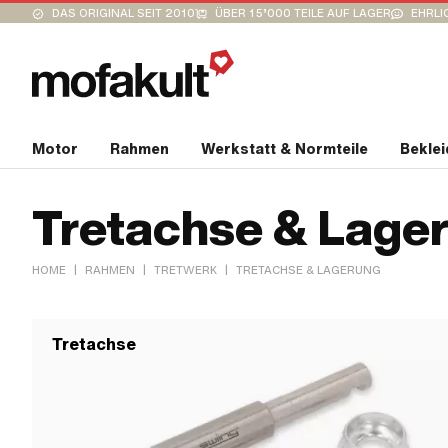
DAS ORIGINAL SEIT 2010
ÜBER 15’000 TEILE AUF LAGER
EHRLI
Motor
Rahmen
Werkstatt & Normteile
Bekle
Tretachse & Lage
|
|
|
HOME
RAHMEN
TRETWERK
TRETACHSE & LAGERUNG
Tretachse