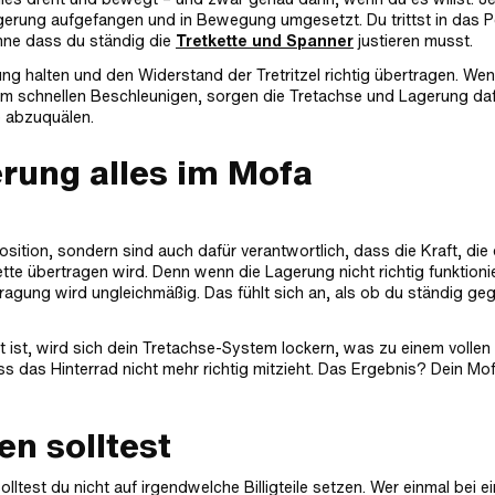
gerung aufgefangen und in Bewegung umgesetzt. Du trittst in das P
 ohne dass du ständig die
Tretkette und Spanner
justieren musst.
ung halten und den Widerstand der Tretritzel richtig übertragen. We
im schnellen Beschleunigen, sorgen die Tretachse und Lagerung daf
e abzuquälen.
rung alles im Mofa
sition, sondern sind auch dafür verantwortlich, dass die Kraft, die
ette übertragen wird. Denn wenn die Lagerung nicht richtig funktionie
ragung wird ungleichmäßig. Das fühlt sich an, als ob du ständig ge
ist, wird sich dein Tretachse-System lockern, was zu einem vollen
ass das Hinterrad nicht mehr richtig mitzieht. Das Ergebnis? Dein Mo
en solltest
ltest du nicht auf irgendwelche Billigteile setzen. Wer einmal bei ei