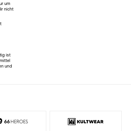
nur um
r nicht
t
ig ist
mittel
fen und