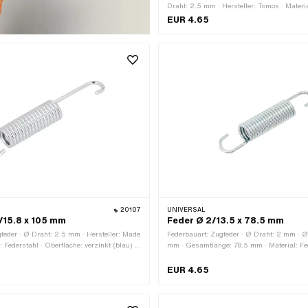
Draht: 2.5 mm · Hersteller: Tomos · Materia
Oberfläche: verzinkt (blau) · Anwendungsb
EUR 4.65
· Anwendungsbereich: Standard · Ø innen:
aussen: 14.5 mm · Gesamtlänge: 86.6 m
Nr.: 200609
20107
UNIVERSAL
/15.8 x 105 mm
Feder Ø 2/13.5 x 78.5 mm
feder · Ø Draht: 2.5 mm · Hersteller: Made
Federbauart: Zugfeder · Ø Draht: 2 mm · Ø
al: Federstahl · Oberfläche: verzinkt (blau) ·
mm · Gesamtlänge: 78.5 mm · Material: Fed
05 mm · Ø aussen: 15.8 mm
Oberfläche: verzinkt (blau)
EUR 4.65