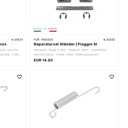
25601
FÜR:
PIAGGIO
20252
omos
Reparaturset Ständer | Piaggio SI
äche: verzinkt
Hersteller: Made in Italy · Material: Stahl · Oberfläche:
spunkte: 2 Stk. ·
verzinkt (blau) · Farbe: silber · Befestigungsart:
Sicherungsring · Anzahl Befestigungspunkte: 2 Stk.
EUR 14.20