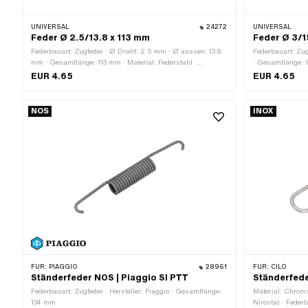
UNIVERSAL
24272
UNIVERSAL
Feder Ø 2.5/13.8 x 113 mm
Feder Ø 3/1
Federbauart: Zugfeder · Ø Draht: 2.5 mm · Ø aussen: 13.8
Federbauart: Zu
mm · Gesamtlänge: 113 mm · Material: Federstahl ·
· Gesamtlänge: 9
Oberfläche: verzinkt (blau)
Oberfläche: verz
EUR 4.65
EUR 4.65
NOS
INOX
FÜR:
PIAGGIO
28961
FÜR:
CILO
Ständerfeder NOS | Piaggio SI PTT
Ständerfeder
Federbauart: Zugfeder · Hersteller: Piaggio · Gesamtlänge:
Material: Chrom
134 mm
Nirosta) · Feder