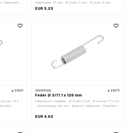
l: Federstahl ·
Federhaken: 37 mm · Ø Draht: 2 mm · Ø innen: 8 mm ·
ereich: Original
Hersteller: Made in Italy · Ø aussen: 12 mm · Gesamtlänge:
EUR 5.25
 9.8 mm · Ø
95 mm · Material: Federstahl · Oberfläche: verzinkt (blau)
m · Tomos OEM-
24267
UNIVERSAL
24275
Feder Ø 3/17.1 x 126 mm
 aussen: 13.5
Federbauart: Zugfeder · Ø Draht: 3 mm · Ø aussen: 17.1 mm
erstahl ·
· Gesamtlänge: 126 mm · Material: Federstahl · Oberfläche:
verzinkt (blau)
EUR 4.65