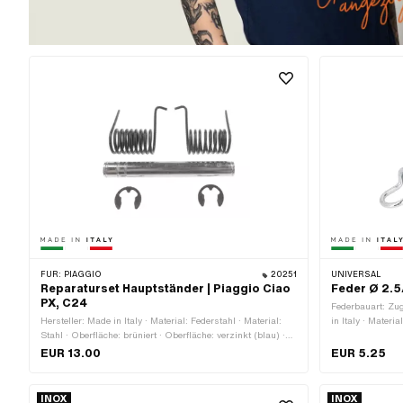
FÜR:
PIAGGIO
20251
UNIVERSAL
Reparaturset Hauptständer | Piaggio Ciao
Feder Ø 2.5
PX, C24
Federbauart: Zug
Hersteller: Made in Italy · Material: Federstahl · Material:
in Italy · Materi
Stahl · Oberfläche: brüniert · Oberfläche: verzinkt (blau) ·
Gesamtlänge: 1
Befestigungsart: Sicherungsring
EUR 13.00
EUR 5.25
INOX
INOX