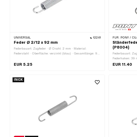
UNIVERSAL
12241
FÜR:
PONY / CIL
Feder Ø 2/12 x 92 mm
Ständerfeder
(P8004)
Federbauart: Zugfeder · Ø Draht: 2 mm · Material:
Federstahl · Oberfläche: verzinkt (blau) · Gesamtlänge: 92
Federbauart: Zu
mm · Ø aussen: 12 mm
Federhaken: 39 
Hersteller: Pony
EUR 5.25
EUR 11.40
(umgangssprachl
elektropoliert ·
Anwendungsberei
INOX