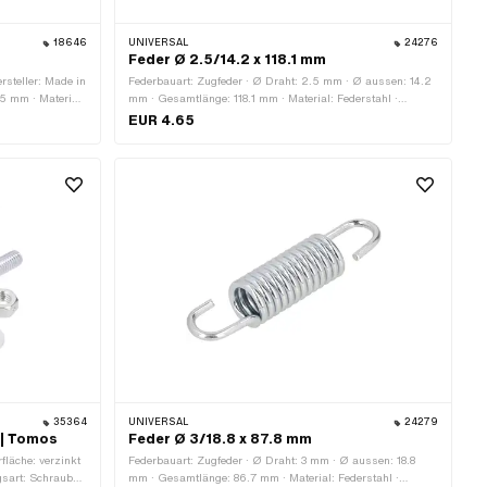
18646
UNIVERSAL
24276
Feder Ø 2.5/14.2 x 118.1 mm
rsteller: Made in
Federbauart: Zugfeder · Ø Draht: 2.5 mm · Ø aussen: 14.2
5 mm · Material:
mm · Gesamtlänge: 118.1 mm · Material: Federstahl ·
Oberfläche: verzinkt (blau)
EUR 4.65
35364
UNIVERSAL
24279
 | Tomos
Feder Ø 3/18.8 x 87.8 mm
rfläche: verzinkt
Federbauart: Zugfeder · Ø Draht: 3 mm · Ø aussen: 18.8
gsart: Schrauben
mm · Gesamtlänge: 86.7 mm · Material: Federstahl ·