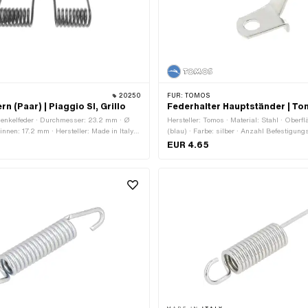
20250
FÜR:
TOMOS
n (Paar) | Piaggio SI, Grillo
Federhalter Hauptständer | T
henkelfeder · Durchmesser: 23.2 mm · Ø
Hersteller: Tomos · Material: Stahl · Oberfl
nnen: 17.2 mm · Hersteller: Made in Italy ·
(blau) · Farbe: silber · Anzahl Befestigung
 25 mm · Länge Schenkel: 45 mm · Länge
Tomos OEM-Nr.: 209143
EUR 4.65
 mm · Material: Federstahl · Gesamtlänge:
e: 40 mm