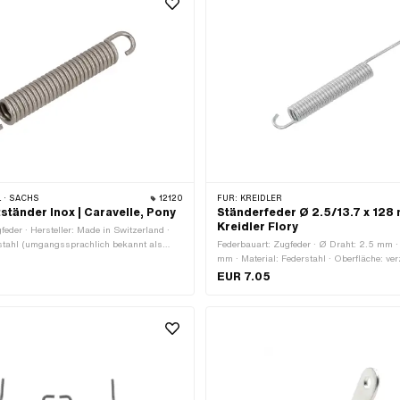
 · SACHS
12120
FÜR:
KREIDLER
ständer Inox | Caravelle, Pony
Ständerfeder Ø 2.5/13.7 x 128
Kreidler Flory
feder · Hersteller: Made in Switzerland ·
stahl (umgangssprachlich bekannt als
Federbauart: Zugfeder · Ø Draht: 2.5 mm ·
mtlänge: 100 mm
mm · Material: Federstahl · Oberfläche: verz
Anwendungsbereich: Standard · Gesamtlä
EUR 7.05