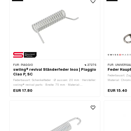
FÜR:
PIAGGIO
27276
FÜR:
UNIVERSAL
swiing® revival Ständerfeder Inox | Piaggio
Feder Haupt
Ciao P, SC
Federbauart: Zug
Federbauart: Schenkelfeder · Ø aussen: 20 mm · Hersteller:
Material: Chrom
swiing® revival parts · Breite: 75 mm · Material:
Nirosta) · Gesa
Chromstahl (umgangssprachlich bekannt als Nirosta)
EUR 17.80
EUR 15.40