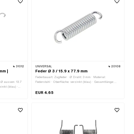
31012
UNIVERSAL
20108
 mm |
Feder Ø 3 / 15.9 x 77.9 mm
Federbauart: Zugfeder · Ø Draht: 3 mm · Material:
 Ø aussen: 13.7
Federstahl · Oberfläche: verzinkt (blau) · Gesamtlänge:
inkt (blau) ·
77.9 mm · Ø aussen: 15.2 mm
nge: 128 mm
EUR 4.65