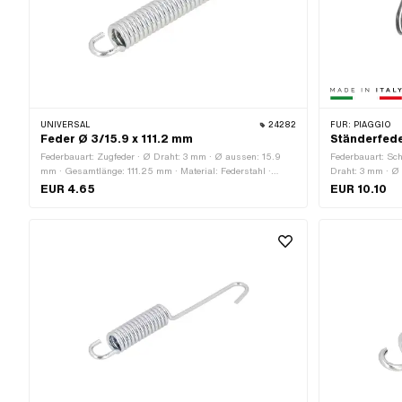
UNIVERSAL
24282
FÜR:
PIAGGIO
Feder Ø 3/15.9 x 111.2 mm
Ständerfeder
Federbauart: Zugfeder · Ø Draht: 3 mm · Ø aussen: 15.9
Federbauart: Sc
mm · Gesamtlänge: 111.25 mm · Material: Federstahl ·
Draht: 3 mm · Ø i
Oberfläche: verzinkt (blau)
Länge Schenkel:
EUR 4.65
EUR 10.10
Federhaken: 12.2
41.6 mm · Breit