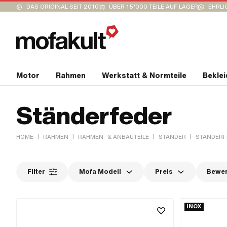
DAS ORIGINAL SEIT 2010
ÜBER 15’000 TEILE AUF LAGER
EHRLI
Motor
Rahmen
Werkstatt & Normteile
Bekle
Ständerfeder
|
|
|
|
HOME
RAHMEN
RAHMEN- & ANBAUTEILE
STÄNDER
STÄNDERF
Filter
Mofa Modell
Preis
Bewe
INOX