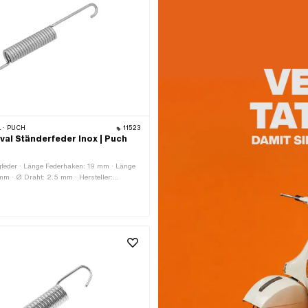
 · PUCH
11523
val Ständerfeder Inox | Puch
gfeder · Länge Federhaken: 19 mm · Länge
mm · Ø Draht: 2.5 mm · Hersteller:
parts · Oberfläche: roh · Ø aussen: 14 mm ·
stahl (umgangssprachlich bekannt als
nen: 9 mm · Gesamtlänge: 122 mm