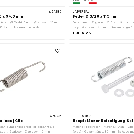
24280
UNIVERSAL
5 x 94.3 mm
Feder Ø 3/20 x 115 mm
gfeder · Ø Draht: 3 mm · Ø aussen: 15 mm
Federbauart: Zugfeder · Ø Draht: 3 mm · He
4.3 mm · Material: Federstahl ·
Italy · Ø aussen: 20 mm · Gesamtlänge: 11
inkt (blau)
Federstahl · Oberfläche: verzinkt (blau)
EUR 5.25
16931
FÜR:
TOMOS
 Inox | Cilo
Hauptständer Befestigung-Set
stahl (umgangssprachlich bekannt als
Material: Federstahl · Material: Stahl · Obe
bauart: Zugfeder · Ø aussen: 16 mm ·
(blau) · Gesamtlänge: 86 mm · Befestigun