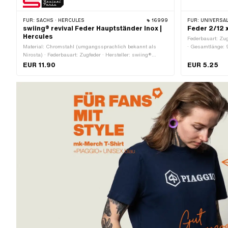
FÜR:
SACHS · HERCULES
16999
FÜR:
UNIVERSAL
swiing® revival Feder Hauptständer Inox |
Feder 2/12 
Hercules
Federbauart: Zu
Material: Chromstahl (umgangssprachlich bekannt als
· Gesamtlänge: 
Nirosta) · Federbauart: Zugfeder · Hersteller: swiing®
revival parts · Ø Draht: 2 mm · Gesamtlänge: 80 mm
EUR 11.90
EUR 5.25