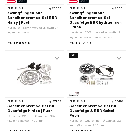
FÜR:
PUCH
25680
FÜR:
PUCH
25681
swiing® ingenious
swiing® ingenious
Scheibenbremse-Set EBR
Scheibenbremse-Set
Harry | Puch
Gussfelge EBR hydraulisch
| Puch
Hersteller: EBR · Hersteller: swiing®
ingenious parts
Hersteller: EBR · Hersteller: swiing®
ingenious parts · Farbe: schwarz
EUR 645.90
EUR 717.70
SET
FÜR:
PUCH
37208
FÜR:
PUCH
35492
Scheibenbremse-Set für
Scheibenbremse-Set für
Gussfelge hinten | Puch
Gussfelge & EBR Gabel |
Puch
Ø Lenker: 22 mm · Ø aussen: 185 mm
· Leitungslänge: 1750 mm
Hersteller: Quenching · Ø Lenker: 22
mm · Ø aussen: 240 mm ·
Leitungslänge: 850 mm