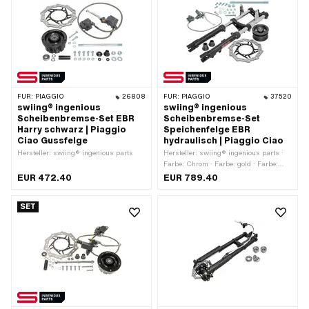
FÜR:
PIAGGIO
26808
FÜR:
PIAGGIO
37520
swiing® ingenious
swiing® ingenious
Scheibenbremse-Set EBR
Scheibenbremse-Set
Harry schwarz | Piaggio
Speichenfelge EBR
Ciao Gussfelge
hydraulisch | Piaggio Ciao
Hersteller: swiing® ingenious parts
Hersteller: swiing® ingenious parts ·
Farbe: Chrom · Farbe: gold · Farbe:
schwarz
EUR 472.40
EUR 789.40
SET