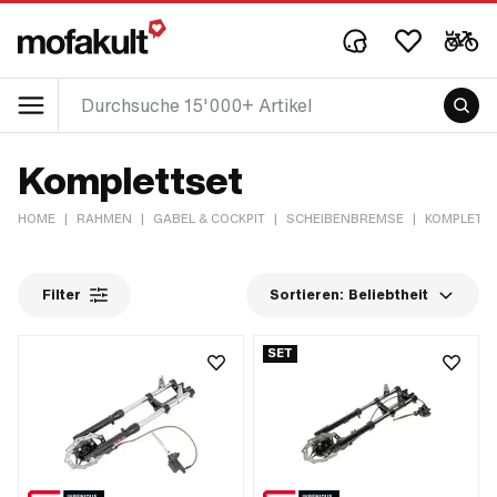
Komplettset
HOME
|
RAHMEN
|
GABEL & COCKPIT
|
SCHEIBENBREMSE
|
KOMPLETT
Filter
Sortieren:
Beliebtheit
SET