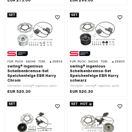
EUR 275.00
EUR 299.00
SET
SET
FÜR:
PUCH · SACHS · TOMOS
26804
FÜR:
PUCH · SACHS · TOMOS
26803
swiing® ingenious
swiing® ingenious
Scheibenbremse-Set
Scheibenbremse-Set
Speichenfelge EBR Harry
Speichenfelge EBR Harry
Chrom
schwarz
Hersteller: swiing® ingenious parts
Hersteller: swiing® ingenious parts
EUR 520.30
EUR 520.30
SET
SET
HOT