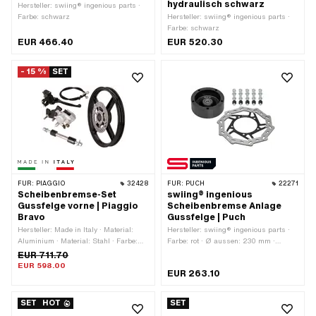
hydraulisch schwarz
Hersteller: swiing® ingenious parts ·
Farbe: schwarz
Hersteller: swiing® ingenious parts ·
Farbe: schwarz
EUR 466.40
EUR 520.30
- 15 %
SET
FÜR:
PIAGGIO
32428
FÜR:
PUCH
22271
Scheibenbremse-Set
swiing® ingenious
Gussfelge vorne | Piaggio
Scheibenbremse Anlage
Bravo
Gussfelge | Puch
Hersteller: Made in Italy · Material:
Hersteller: swiing® ingenious parts ·
Aluminium · Material: Stahl · Farbe:
Farbe: rot · Ø aussen: 230 mm ·
schwarz · Oberfläche:
Dicke: 3 mm · Ø innen: 92 mm
EUR 711.70
pulverbeschichtet · Ø aussen: 220
EUR 598.00
EUR 263.10
mm · Leitungslänge: 900 mm
SET
HOT
SET