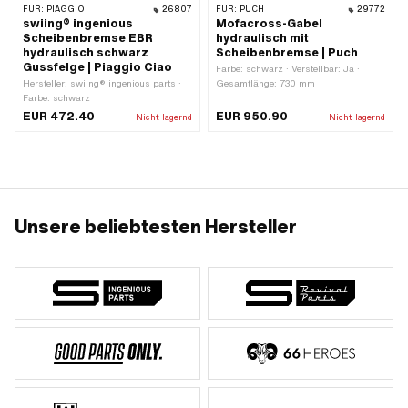
FÜR:
PIAGGIO
26807
FÜR:
PUCH
29772
swiing® ingenious
Mofacross-Gabel
Scheibenbremse EBR
hydraulisch mit
hydraulisch schwarz
Scheibenbremse | Puch
Gussfelge | Piaggio Ciao
Farbe: schwarz · Verstellbar: Ja ·
Hersteller: swiing® ingenious parts ·
Gesamtlänge: 730 mm
Farbe: schwarz
EUR 472.40
EUR 950.90
Nicht lagernd
Nicht lagernd
Unsere beliebtesten Hersteller