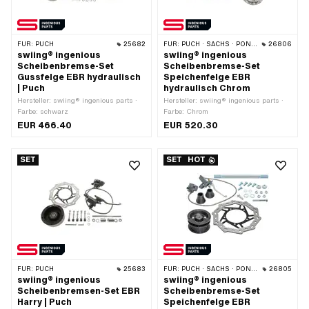
FÜR:
PUCH
25682
FÜR:
PUCH · SACHS · PONY / CILO (BETA 521 & 512) · PIAGGIO
26806
swiing® ingenious
swiing® ingenious
Scheibenbremse-Set
Scheibenbremse-Set
Gussfelge EBR hydraulisch
Speichenfelge EBR
| Puch
hydraulisch Chrom
Hersteller: swiing® ingenious parts ·
Hersteller: swiing® ingenious parts ·
Farbe: schwarz
Farbe: Chrom
EUR 466.40
EUR 520.30
SET
SET
HOT
FÜR:
PUCH
25683
FÜR:
PUCH · SACHS · PONY / CILO (BETA 521 & 512) · PIAGGIO
26805
swiing® ingenious
swiing® ingenious
Scheibenbremsen-Set EBR
Scheibenbremse-Set
Harry | Puch
Speichenfelge EBR