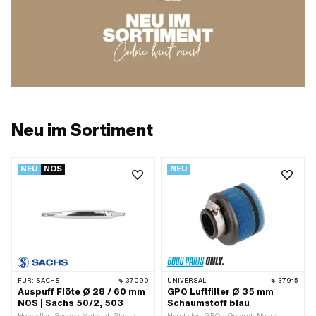
Neu im Sortiment
NEU
NOS
NEU
FÜR:
SACHS
37090
UNIVERSAL
37915
Auspuff Flöte Ø 28 / 60 mm
GPO Luftfilter Ø 35 mm
NOS | Sachs 50/2, 503
Schaumstoff blau
Hersteller: Sachs · Material: Stahl ·
Hersteller: GPO · Getarnt: Nein ·