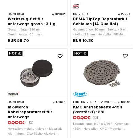
UNIVERSAL
32062
UNIVERSAL
27224
Werkzeug-Set für
REMA TipTop Reparaturkit
unterwegs gross 13-tlg.
Schlauch (1A-Qualität)
Gesamtlänge: 230 mm ·
Gesamtlänge: 80 mm · Breite: 40 mm
Durchmesser: 65 mm ·
· Höhe: 22 mm · Hersteller: REMA
Aufbewahrungsart: Tasche · Material:
TipTop · Anwendungsbereich:
EUR 59.70
EUR 10.30
Kunstleder · Material: Kunststoff ·
Werkstattzubehör · Anzahl
Material: Stahl · Oberfläche: brüniert ·
Bestandteile: 7 Stk.
HOT
HOT
Oberfläche: verchromt · Oberfläche:
verzinkt (blau) · Anzahl Bestandteile:
13 Stk.
UNIVERSAL
17867
FÜR:
UNIVERSAL · PUCH · SACHS · PONY / CILO (BETA 521 & 512) · ZÜNDAPP BELMONDO · TOMOS · BYE BIKE · ALPA CHOPPER / TURBO · CILO
10040
mk-Merch
KMC Antriebskette 415H
Kabelreparaturset für
(verstärkt) 128L
unterwegs
(138)
(12)
Kettenteilung: 1/2" x 3/16" · Kettentyp:
Hersteller: mofakult Merch · Material:
415H · Hersteller: KMC · Material:
Aluminium · Oberfläche: eloxiert ·
Stahl · Farbe: grau · Anzahl