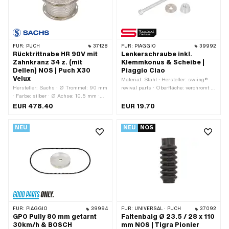
FÜR:
PUCH
37128
FÜR:
PIAGGIO
39992
Rücktrittnabe HR 90V mit
Lenkerschraube inkl.
Zahnkranz 34 z. (mit
Klemmkonus & Scheibe |
Dellen) NOS | Puch X30
Piaggio Ciao
Velux
Material: Stahl · Hersteller: swiing®
Hersteller: Sachs · Ø Trommel: 90 mm
revival parts · Oberfläche: verchromt ·
· Farbe: silber · Ø Achse: 10.5 mm ·
Gewindeart: M7x1 (Standardgewinde)
Gewindeart: MF10.5x1 (Feingewinde) ·
· Nenndurchmesser (Gewinde): 7 mm ·
EUR 478.40
EUR 19.70
Anzahl Speichenlöcher: 36 Stk. ·
Antrieb: Aussensechskant ·
Anwendungsbereich: Original · Puch
Schraubenkopf: Sechskant ·
NEU
NEU
NOS
OEM-Nr.: 320.5.41.002.0
Schlüsselweite: 10 mm · Schaft: Ja · Ø
Schaft: 6.7 mm · Länge Schaft: 114 mm
· Gesamtlänge: 170 mm ·
Gewindelänge: 56 mm ·
Festigkeitsklasse: 8.8 · Farbe: Chrom ·
Anzahl Bestandteile: 3 Stk. · Piaggio
OEM-Nr.: 104969 · Piaggio OEM-Nr.:
124673 · Piaggio OEM-Nr.: 141555
FÜR:
PIAGGIO
39994
FÜR:
UNIVERSAL · PUCH
37092
GPO Pully 80 mm getarnt
Faltenbalg Ø 23.5 / 28 x 110
30km/h & BOSCH
mm NOS | Tigra Pionier