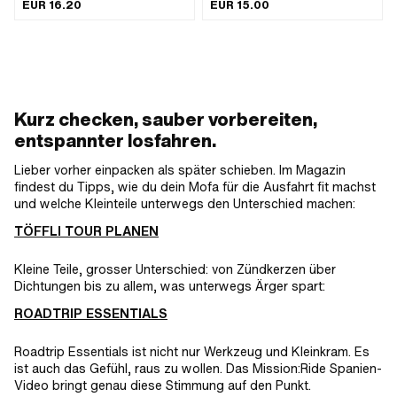
Anwendungsbereich: Strasseneinsatz
Kettenglieder: 128 Stk. · Oberfläche:
EUR 16.20
EUR 15.00
· Anzahl Bestandteile: 7 Stk.
blank / geölt · Abrollumfang: 1626 mm
· Kettenschloss-Art: Federverschluss ·
Ø Bohrung: 4 mm · Ø Stift: 3.94 mm
Kurz checken, sauber vorbereiten,
entspannter losfahren.
Lieber vorher einpacken als später schieben. Im Magazin
findest du Tipps, wie du dein Mofa für die Ausfahrt fit machst
und welche Kleinteile unterwegs den Unterschied machen:
TÖFFLI TOUR PLANEN
Kleine Teile, grosser Unterschied: von Zündkerzen über
Dichtungen bis zu allem, was unterwegs Ärger spart:
ROADTRIP ESSENTIALS
Roadtrip Essentials ist nicht nur Werkzeug und Kleinkram. Es
ist auch das Gefühl, raus zu wollen. Das Mission:Ride Spanien-
Video bringt genau diese Stimmung auf den Punkt.