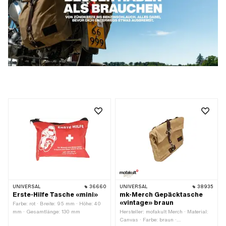
UNIVERSAL
36660
UNIVERSAL
38935
Erste-Hilfe Tasche «mini»
mk-Merch Gepäcktasche
«vintage» braun
Farbe: rot · Breite: 95 mm · Höhe: 40
mm · Gesamtlänge: 130 mm
Hersteller: mofakult Merch · Material:
Canvas · Farbe: braun ·