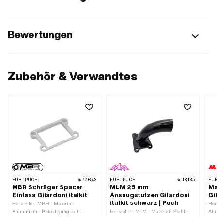
Bewertungen
Zubehör & Verwandtes
FÜR:
PUCH
17643
FÜR:
PUCH
18135
FÜR
MBR Schräger Spacer
MLM 25 mm
Ma
Einlass Gilardoni italkit
Ansaugstutzen Gilardoni
Gi
italkit schwarz | Puch
Hersteller: MBR · Material:
Her
Aluminium · Befestigungsart:
Hersteller: MLM · Material: Stahl ·
Alu