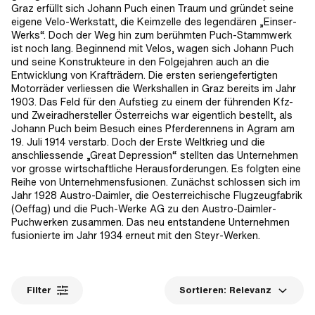
Graz erfüllt sich Johann Puch einen Traum und gründet seine
eigene Velo-Werkstatt, die Keimzelle des legendären „Einser-
Werks“. Doch der Weg hin zum berühmten Puch-Stammwerk
ist noch lang. Beginnend mit Velos, wagen sich Johann Puch
und seine Konstrukteure in den Folgejahren auch an die
Entwicklung von Krafträdern. Die ersten seriengefertigten
Motorräder verliessen die Werkshallen in Graz bereits im Jahr
1903. Das Feld für den Aufstieg zu einem der führenden Kfz-
und Zweiradhersteller Österreichs war eigentlich bestellt, als
Johann Puch beim Besuch eines Pferderennens in Agram am
19. Juli 1914 verstarb. Doch der Erste Weltkrieg und die
anschliessende „Great Depression“ stellten das Unternehmen
vor grosse wirtschaftliche Herausforderungen. Es folgten eine
Reihe von Unternehmensfusionen. Zunächst schlossen sich im
Jahr 1928 Austro-Daimler, die Oesterreichische Flugzeugfabrik
(Oeffag) und die Puch-Werke AG zu den Austro-Daimler-
Puchwerken zusammen. Das neu entstandene Unternehmen
fusionierte im Jahr 1934 erneut mit den Steyr-Werken.
Filter
Sortieren:
Relevanz