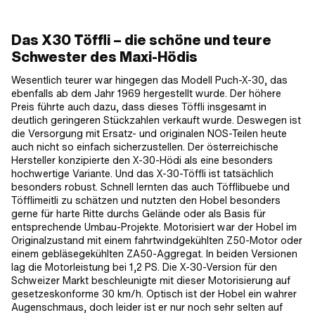
Das X30 Töffli – die schöne und teure
Schwester des Maxi-Hödis
Wesentlich teurer war hingegen das Modell Puch-X-30, das
ebenfalls ab dem Jahr 1969 hergestellt wurde. Der höhere
Preis führte auch dazu, dass dieses Töffli insgesamt in
deutlich geringeren Stückzahlen verkauft wurde. Deswegen ist
die Versorgung mit Ersatz- und originalen NOS-Teilen heute
auch nicht so einfach sicherzustellen. Der österreichische
Hersteller konzipierte den X-30-Hödi als eine besonders
hochwertige Variante. Und das X-30-Töffli ist tatsächlich
besonders robust. Schnell lernten das auch Töfflibuebe und
Töfflimeitli zu schätzen und nutzten den Hobel besonders
gerne für harte Ritte durchs Gelände oder als Basis für
entsprechende Umbau-Projekte. Motorisiert war der Hobel im
Originalzustand mit einem fahrtwindgekühlten Z50-Motor oder
einem gebläsegekühlten ZA50-Aggregat. In beiden Versionen
lag die Motorleistung bei 1,2 PS. Die X-30-Version für den
Schweizer Markt beschleunigte mit dieser Motorisierung auf
gesetzeskonforme 30 km/h. Optisch ist der Hobel ein wahrer
Augenschmaus, doch leider ist er nur noch sehr selten auf