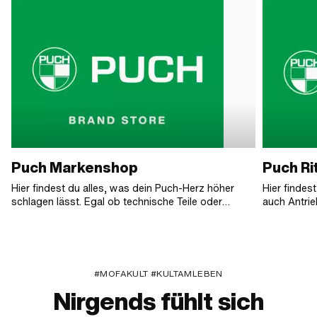
Puch Markenshop
Puch Ri
Hier findest du alles, was dein Puch-Herz höher
Hier findes
schlagen lässt. Egal ob technische Teile oder
auch Antri
einfach eine lässige Cap. Puch Fans sind hier genau
Kettenschl
richtig!
KMC, GPO u
Handgescha
Fahrtwindkü
Automatik E50
#MOFAKULT #KULTAMLEBEN
und Zweiga
Nirgends fühlt sich
automatisc
Puch Maxi 