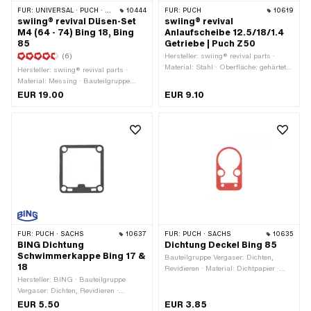
FÜR:
UNIVERSAL · PUCH · SACHS · ZÜNDAPP BELMONDO
10444
FÜR:
PUCH
10619
swiing® revival Düsen-Set
swiing® revival
M4 (64 - 74) Bing 18, Bing
Anlaufscheibe 12.5/18/1.4
85
Getriebe | Puch Z50
(6)
Hersteller: swiing® revival parts ·
Material: Stahl · Oberfläche: gehärtet
Hersteller: swiing® revival parts ·
& geschliffen · Ø innen: 12.5 mm ·
Material: Messing · Bauteilgruppe
Dicke: 1.4 mm · Ø aussen: 18 mm
Vergaser: Bedüsung · Anzahl: 6 Stk. ·
EUR 19.00
EUR 9.10
Vergasertyp: 17 Katalysator ·
Vergasertyp: 18 Katalysator ·
Vergasertyp: 85 · Düsenart: Hauptdüse
· Düsengewinde: M4x0.7
(Standardgewinde) · Düsengrösse: 64
· Düsengrösse: 66 · Düsengrösse: 68 ·
Düsengrösse: 70 · Düsengrösse: 72 ·
Düsengrösse: 74 · Antrieb: Schlitz
FÜR:
PUCH · SACHS
10637
FÜR:
PUCH · SACHS
10635
BING Dichtung
Dichtung Deckel Bing 85
Schwimmerkappe Bing 17 &
Bauteilgruppe Vergaser: Dichten,
18
Revidieren · Material: Dichtpapier ·
Hersteller: BING · Bauteilgruppe
Vergasertyp: 85
Vergaser: Dichten, Revidieren ·
Material: Dichtpapier · Oberfläche: roh
EUR 5.50
EUR 3.85