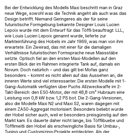
Bei der Entwicklung des Modells Maxi beschritt man in Graz
neue Wege, sowohl was die Technik angeht als auch was das
Design betrifft. Niemand Geringeres als der für seine
futuristische Formgebung bekannte Designer Louis Lucien
Lepoix wurde mit dem Entwurf für das Töffli beauftragt. LLL,
wie Louis Lucien Lepoix genannt wurde, lieferte zur
Markteinführung des Hobels im Jahr 1969, was man von ihm
erwartete. Ein Zweirad, das mit einer für die damaligen
Verhältnisse futuristischen Formsprache neue Massstäbe
setzte. Optisch fiel an den ersten Maxi-Modellen auf den
ersten Blick der im Rahmen integrierte Tank auf, damals ein
Novum. Doch natürlich – und das gilt bei Mofas ganz
besonders – kommt es nicht allein auf das Aussehen an, die
inneren Werte sind viel interessanter. Die ersten Modelle mit 1-
Gang-Automatik verfügten über Puchs Allzweckwaffe im 2-
Takt-Bereich: den E50-Motor, der mit 48,8 cm³ Hubraum eine
Leistung von 0,8 kW bzw. 1,2 PS bot. Die 2-Gang-Versionen,
also die Modelle Maxi N2 und Maxi S2, waren dagegen mit
einem ZA50-Aggregat motorisiert. Besonders beliebt wurde
der Hobel sicher auch, weil er besonders preisgünstig auf den
Markt kam. Es dauerte daher nicht lange, bis Töfflibuebe und
Töfflimeitli den Hobel als erschwingliche Basis für Umbau-,
Tuning und Customizing-Projekte entdeckten. Als der