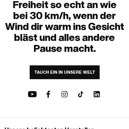
Freiheit so echt an wie
X30 Velux 
Mofas und 
bei 30 km/h, wenn der
standardmä
oder 420 z
Wind dir warm ins Gesicht
Kettentrenn
bläst und alles andere
Pause macht.
TAUCH EIN IN UNSERE WELT