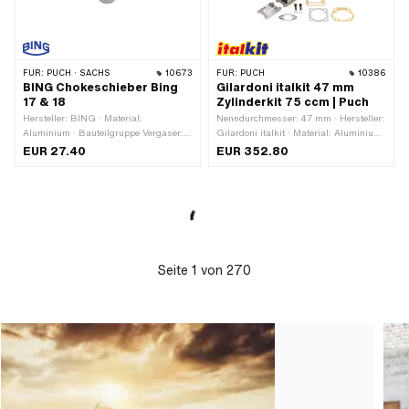
FÜR:
PUCH · SACHS
10673
FÜR:
PUCH
10386
BING Chokeschieber Bing
Gilardoni italkit 47 mm
17 & 18
Zylinderkit 75 ccm | Puch
Hersteller: BING · Material:
Nenndurchmesser: 47 mm · Hersteller:
Aluminium · Bauteilgruppe Vergaser:
Gi­lar­do­ni italkit · Material: Aluminium
Chokebetätigung · Vergasertyp: 17
· Oberfläche: sandgestrahlt ·
EUR 27.40
EUR 352.80
Katalysator · Vergasertyp: 18
Auslassart: schräg · Dekompressor:
Katalysator · Chokebetätigung:
Nein · Getarnt: Nein ·
Kabelchoke · Nippelform: Zylinder
Anwendungsbereich: Tuning
Seite
1
von
270