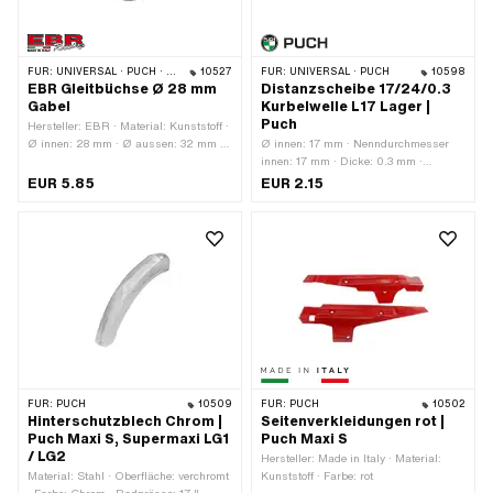
FÜR:
UNIVERSAL · PUCH · SACHS · PIAGGIO · ZÜNDAPP BELMONDO
10527
FÜR:
UNIVERSAL · PUCH
10598
EBR Gleitbüchse Ø 28 mm
Distanzscheibe 17/24/0.3
Gabel
Kurbelwelle L17 Lager |
Puch
Hersteller: EBR · Material: Kunststoff ·
Ø innen: 28 mm · Ø aussen: 32 mm ·
Ø innen: 17 mm · Nenndurchmesser
Gesamtlänge: 26 mm · Farbe:
innen: 17 mm · Dicke: 0.3 mm ·
schwarz
Hersteller: Puch · Material: Stahl ·
EUR 5.85
EUR 2.15
Oberfläche: blank / geölt · Ø aussen:
24 mm
FÜR:
PUCH
10509
FÜR:
PUCH
10502
Hinterschutzblech Chrom |
Seitenverkleidungen rot |
Puch Maxi S, Supermaxi LG1
Puch Maxi S
/ LG2
Hersteller: Made in Italy · Material:
Material: Stahl · Oberfläche: verchromt
Kunststoff · Farbe: rot