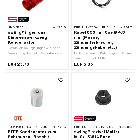
013 022 · BOSCH OEM-Nr.: 1 217 013
015 · BERU OEM-Nr.: 0 340 100 465
UNIVERSAL
29618
FÜR:
UNIVERSAL · PUCH · SACHS · PIAGGIO · ZÜNDAPP BELMONDO · SOLEX · KREIDLER
23417
swiing® ingenious
Kabel 630 mm Öse Ø 4.3
Einpresswerkzeug
mm (Masse,
Kondensator
Zündunterbrecher,
Zündungskabel etc.)
Hersteller: swiing® ingenious parts ·
Anwendungsbereich: Spezialwerkzeug
Farbe: schwarz · Kabellänge: 630 mm
· Ø innen: 18.3 mm · Ø aussen: 21.7
· Anzahl Kabel: 1 Stk.
mm · Gesamtlänge: 56 mm
EUR 25.70
EUR 5.85
FÜR:
PUCH · SACHS · ZÜNDAPP BELMONDO · TOMOS · DKW · HERCULES · KREIDLER · MALAGUTI · ZÜNDAPP · KTM · BATAVUS · RIXE · ITALJET
15706
FÜR:
PUCH · SACHS · ZÜNDAPP BELMONDO · ZÜNDAPP
32383
EFFE Kondensator zum
swiing® revival Mutter
Schrauben | Bosch /
M10x1 SW14 Bund