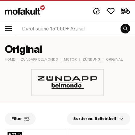
Original
HOME
|
ZÜNDAPP BELMONDO
|
MOTOR
|
ZÜNDUNG
|
ORIGINAL
Filter
Sortieren:
Beliebtheit
HOT