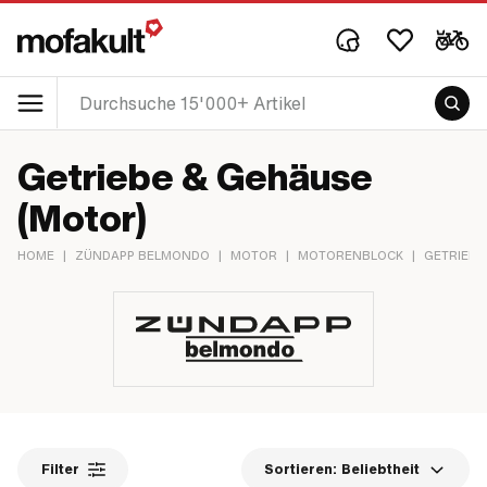
Getriebe & Gehäuse
(Motor)
HOME
|
ZÜNDAPP BELMONDO
|
MOTOR
|
MOTORENBLOCK
|
GETRIEBE
Filter
Sortieren:
Beliebtheit