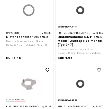
UNIVERSAL
16035
FÜR:
ZÜNDAPP BELMONDO · ZÜNDAPP
22435
Distanzscheibe 19/26/0.5
Distanzscheibe 6.1/11.8/0.2
Motor | Zündapp Belmondo
Nenndurchmesser innen: 19 mm ·
(Typ 247)
Dicke: 0.5 mm · Material: Stahl · Ø
aussen: 26 mm · Ø innen: 19 mm ·
Nenndurchmesser innen: 6 mm ·
Oberfläche: blank / geölt
Dicke: 0.2 mm · Hersteller: Zündapp ·
Material: Stahl · Ø aussen: 11.8 mm ·
EUR 3.45
EUR 4.65
Ø innen: 6.1 mm · Oberfläche: blank /
geölt · Zündapp OEM-Nr.: 265-
05.295
FÜR:
ZÜNDAPP BELMONDO · ZÜNDAPP
16127
FÜR:
ZÜNDAPP BELMONDO · ZÜNDAPP
22437