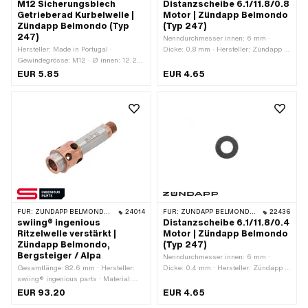
M12 Sicherungsblech
Distanzscheibe 6.1/11.8/0.8
Getrieberad Kurbelwelle |
Motor | Zündapp Belmondo
Zündapp Belmondo (Typ
(Typ 247)
247)
Nenndurchmesser innen: 6 mm ·
Hersteller: Made in Portugal ·
Dicke: 0.8 mm · Hersteller: Zündapp ·
Gewindegrösse: M12 · Ø innen: 12.25
Material: Stahl · Ø aussen: 11.8 mm ·
mm · Anzahl Lappen: 3 Stk. ·
Ø innen: 6.1 mm · Oberfläche: blank /
EUR 5.85
EUR 4.65
Nenndurchmesser (Gewinde): 12 mm
geölt · Zündapp OEM-Nr.: 265-
05.296
FÜR:
ZÜNDAPP BELMONDO · ALPA CHOPPER / TURBO · ZÜNDAPP
24014
FÜR:
ZÜNDAPP BELMONDO · ZÜNDAPP
22436
swiing® ingenious
Distanzscheibe 6.1/11.8/0.4
Ritzelwelle verstärkt |
Motor | Zündapp Belmondo
Zündapp Belmondo,
(Typ 247)
Bergsteiger / Alpa
Nenndurchmesser innen: 6 mm ·
Gesamtlänge: 82.6 mm · Hersteller:
Dicke: 0.4 mm · Hersteller: Zündapp ·
swiing® ingenious parts · Material:
Material: Stahl · Ø aussen: 11.8 mm ·
Kupfer · Material: Stahl · Oberfläche:
Ø innen: 6.1 mm · Oberfläche: blank /
EUR 93.20
EUR 4.65
beschichtet · Oberfläche: blank ·
geölt · Zündapp OEM-Nr.: 265-