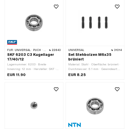
mm
Gesamtlänge: 106 mm
FÜR:
UNIVERSAL · PUCH · TOMOS · ALPA CHOPPER / TURBO · CILO · MALAGUTI
22843
UNIVERSAL
31014
SKF 6203 C3 Kugellager
Set Stehbolzen M6x35
17/40/12
brüniert
Lagernummer: 6203 · Breite
Material: Stahl · Oberfläche: brüniert ·
Innenring: 12 mm · Hersteller: SKF ·
Durchmesser: 6.1 mm · Gewindeart:
Lagerluft: C3 · Lagerkäfig:
M6x1 (Standardgewinde) ·
EUR 11.90
EUR 8.25
Stahlblechkäfig kugelgeführt ·
Gewindelänge: 11.5 mm ·
Lagerart: Rillenkugellager · Breite: 12
Gewindelänge: 17 mm · Gesamtlänge:
mm · Ø aussen: 40 mm · Ø innen: 17
35 mm · Festigkeitsklasse: 8.8
mm