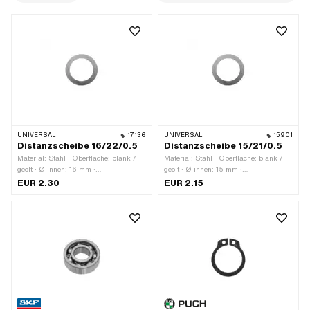
UNIVERSAL
17136
UNIVERSAL
15901
Distanzscheibe 16/22/0.5
Distanzscheibe 15/21/0.5
Material: Stahl · Oberfläche: blank /
Material: Stahl · Oberfläche: blank /
geölt · Ø innen: 16 mm ·
geölt · Ø innen: 15 mm ·
Nenndurchmesser innen: 16 mm · Ø
Nenndurchmesser innen: 15 mm · Ø
EUR 2.30
EUR 2.15
aussen: 21 mm · Dicke: 0.5 mm
aussen: 21 mm · Dicke: 0.5 mm