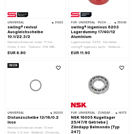
UNIVERSAL
31323
FÜR:
UNIVERSAL · PUCH · TOMOS · CILO
35043
swiing® revival
swiing® ingenious 6203
Ausgleichscheibe
Lagerdummy 17/40/12
10.1/22.3/2
Aluminium
Nenndurchmesser innen: 11 mm ·
Lagernummer: 6203 · Hersteller:
Dicke: 2 mm · Toleranz: DIN 988
swiing® ingenious parts · Material:
(-0.03 mm) · Hersteller: swiing®
Aluminium · Lagerart: Rillenkugellager
EUR 6.80
EUR 11.90
revival parts · Material: Federstahl · Ø
· Breite: 12 mm · Ø aussen: 40 mm ·
aussen: 22.3 mm · Ø innen: 10.1 mm ·
Ø innen: 17 mm · Oberfläche: eloxiert ·
INOX
Oberfläche: gehärtet
Anwendungsbereich: Spezialwerkzeug
· Anwendungsbereich:
Werkstattzubehör
UNIVERSAL
36200
FÜR:
UNIVERSAL · ZÜNDAPP BELMONDO
16175
Distanzscheibe 13/16/0.2
NSK 16005 Kugellager
Inox
25/47/8 Getriebe |
Zündapp Belmondo (Typ
Nenndurchmesser innen: 13 mm ·
247)
Dicke: 0.2 mm · Material: Chromstahl