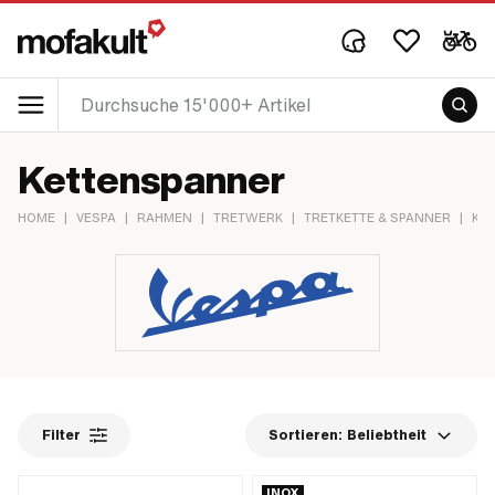
Kettenspanner
HOME
|
VESPA
|
RAHMEN
|
TRETWERK
|
TRETKETTE & SPANNER
|
KE
Filter
Sortieren:
Beliebtheit
INOX