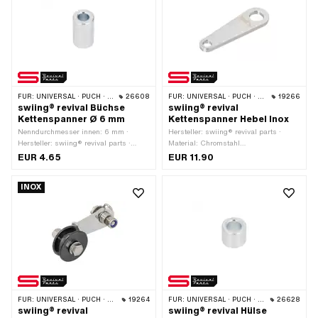
FÜR:
UNIVERSAL · PUCH · SACHS · ZÜNDAPP BELMONDO · CILO
26608
FÜR:
UNIVERSAL · PUCH · SACHS
19266
swiing® revival Büchse
swiing® revival
Kettenspanner Ø 6 mm
Kettenspanner Hebel Inox
Nenndurchmesser innen: 6 mm ·
Hersteller: swiing® revival parts ·
Hersteller: swiing® revival parts ·
Material: Chromstahl
Material: Stahl · Oberfläche: verzinkt
(umgangssprachlich bekannt als
EUR 4.65
EUR 11.90
(blau) · Gesamtlänge: 19 mm · Ø
Nirosta) · Gesamtlänge: 82 mm ·
innen: 6 mm · Ø aussen: 12 mm
Breite: 15 mm · Breite: 25 mm ·
INOX
Anzahl Befestigungspunkte: 2 Stk. · Ø
Befestigungsloch: 8.3 mm · Ø
Befestigungsloch: 14.15 mm
FÜR:
UNIVERSAL · PUCH · SACHS
19264
FÜR:
UNIVERSAL · PUCH · SACHS · ZÜNDAPP BELMONDO · CILO
26628
swiing® revival
swiing® revival Hülse