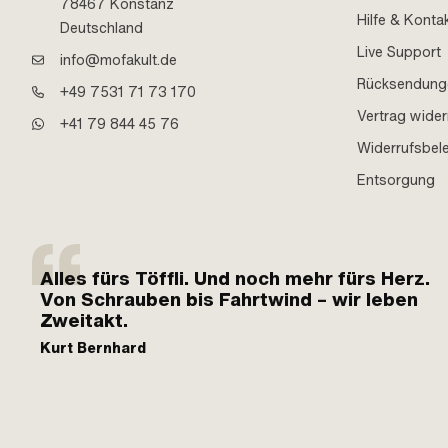
78467 Konstanz
Hilfe & Konta
Deutschland
Live Support
info@mofakult.de
Rücksendung
+49 7531 71 73 170
Vertrag wider
+41 79 844 45 76
Widerrufsbel
Entsorgung
Alles fürs Töffli. Und noch mehr fürs Herz.
Von Schrauben bis Fahrtwind – wir leben
Zweitakt.
Kurt Bernhard