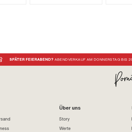
SPÄTER FEIERABEND?
ABENDVERKAUF AM DONNERSTAG BIS 20
Über uns
rsand
Story
iness
Werte