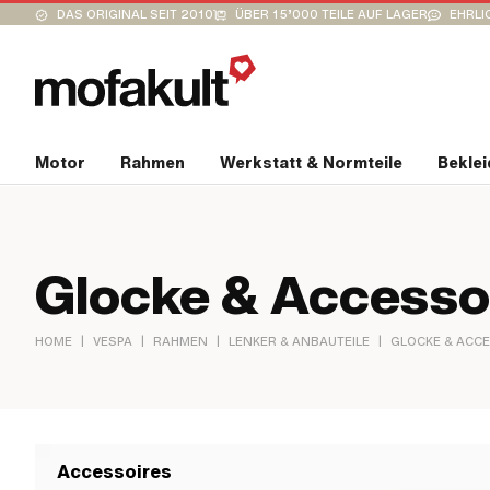
DAS ORIGINAL SEIT 2010
ÜBER 15’000 TEILE AUF LAGER
EHRLI
Motor
Rahmen
Werkstatt & Normteile
Bekle
Glocke & Accesso
|
|
|
|
HOME
VESPA
RAHMEN
LENKER & ANBAUTEILE
GLOCKE & ACC
Accessoires