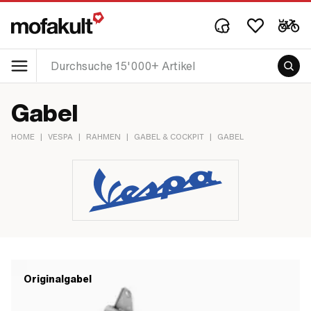
Gabel
HOME
|
VESPA
|
RAHMEN
|
GABEL & COCKPIT
|
GABEL
Originalgabel