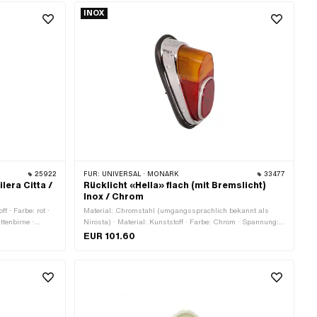
INOX
25922
FÜR:
UNIVERSAL · MONARK
33477
lera Citta /
Rücklicht «Hella» flach (mit Bremslicht)
Inox / Chrom
ff · Farbe: rot ·
Material: Chromstahl (umgangssprachlich bekannt als
ttenbirne ·
Nirosta) · Material: Kunststoff · Farbe: Chrom · Spannung:
m · Bremslicht:
6 V · Spannung: 12 V · Leuchtmittelfassung: BA9s · Breite:
EUR 101.60
ein ·
72 mm · Tiefe: 77 mm · Höhe: 145 mm · Bremslicht: Ja ·
en & Muttern ·
Reflektoren: Ja · Batteriebetrieben: Nein · Prüfzeichen: E1 ·
Befestigungsart: Schrauben & Muttern · Anzahl
Befestigungspunkte: 2 Stk.