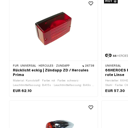
HOT
FÜR:
UNIVERSAL · HERCULES · ZÜNDAPP
26738
UNIVERSAL
Rücklicht eckig | Zündapp ZD / Hercules
66HEROES R
Prima
rote Linse
Material: Kunststoff · Farbe: rot · Farbe: schwarz ·
Hersteller: 66HE
Leuchtmittelfassung: BA15s · Leuchtmittelfassung: BA9s ·
Stahl · Farbe: Ch
Breite: 13 mm · Tiefe: 60 mm · Höhe: 75 mm · Bremslicht:
Platine / Einsat
EUR 62.10
EUR 57.30
Nein · Reflektoren: Ja · Batteriebetrieben: Nein ·
Bremslicht: Ja · 
Prüfzeichen: E1 · Befestigungsart: Schrauben & Muttern ·
Prüfzeichen: E4 
Anzahl Befestigungspunkte: 2 Stk.
Anzahl Befestig