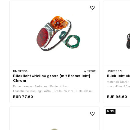
Befestigungspunkte: 2 Stk.
Schrauben & Mut
UNIVERSAL
19282
UNIVERSAL
Rücklicht «Hella» gross (mit Bremslicht)
Rücklicht 
Chrom
Material: Stahl ·
Farbe: orange · Farbe: rot · Farbe: silber ·
mm · Höhe: 90 m
Leuchtmittelfassung: BA9s · Breite: 75 mm · Tiefe: 56 mm
Reflektoren: Ja ·
· Höhe: 146 mm · Bremslicht: Ja · Reflektoren: Ja ·
Befestigungsart
EUR 77.60
EUR 95.60
Batteriebetrieben: Nein · Prüfzeichen: E1 · Befestigungsart:
Befestigungspun
Schrauben & Muttern · Anzahl Befestigungspunkte: 2 Stk.
NOS