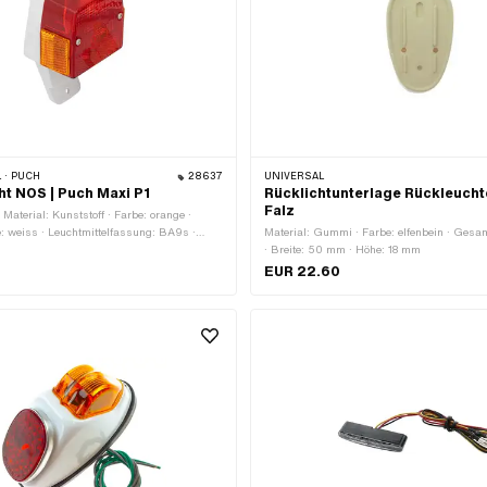
 · PUCH
28637
UNIVERSAL
ht NOS | Puch Maxi P1
Rücklichtunterlage Rückleucht
Falz
 Material: Kunststoff · Farbe: orange ·
be: weiss · Leuchtmittelfassung: BA9s ·
Material: Gummi · Farbe: elfenbein · Ges
Tiefe: 50 mm · Höhe: 85 mm · Bremslicht:
· Breite: 50 mm · Höhe: 18 mm
n: Ja · Batteriebetrieben: Nein ·
EUR 22.60
 Prüfzeichen: E4 · Befestigungsart:
tern · Anzahl Befestigungspunkte: 2 Stk.