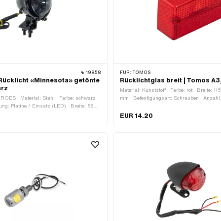
19858
FÜR:
TOMOS
ücklicht «Minnesota» getönte
Rücklichtglas breit | Tomos A3
arz
Material: Kunststoff · Farbe: rot · Breite: 
ROES · Material: Stahl · Farbe: schwarz ·
mm · Befestigungsart: Schrauben · Anzahl
ung: Platine / Einsatz (LED) · Breite: 58
Befestigungspunkte: 2 Stk.
m · Bremslicht: Ja · Reflektoren: Ja ·
EUR 14.20
: Nein · Prüfzeichen: E4 · Befestigungsart:
tern · Anzahl Befestigungspunkte: 2 Stk.