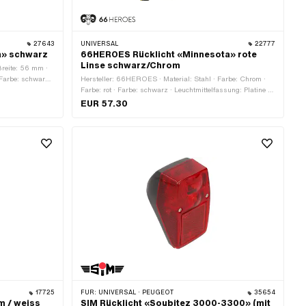
27643
UNIVERSAL
22777
a» schwarz
66HEROES Rücklicht «Minnesota» rote
Linse schwarz/Chrom
Breite: 56 mm ·
 Farbe: schwarz ·
Hersteller: 66HEROES · Material: Stahl · Farbe: Chrom ·
nzahl
Farbe: rot · Farbe: schwarz · Leuchtmittelfassung: Platine /
· Bremslicht: Ja
Einsatz (LED) · Breite: 58 mm · Tiefe: 56 mm · Bremslicht:
EUR 57.30
 Prüfzeichen: E11
Ja · Reflektoren: Ja · Batteriebetrieben: Nein · Prüfzeichen:
E4 · Befestigungsart: Schrauben & Muttern · Anzahl
Befestigungspunkte: 2 Stk.
17725
FÜR:
UNIVERSAL · PEUGEOT
35654
m / weiss
SIM Rücklicht «Soubitez 3000-3300» (mit