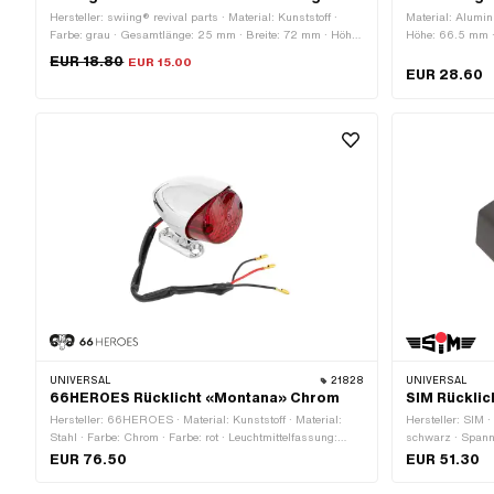
Hersteller: swiing® revival parts · Material: Kunststoff ·
Material: Alumini
Farbe: grau · Gesamtlänge: 25 mm · Breite: 72 mm · Höhe:
Höhe: 66.5 mm · 
53 mm
EUR 18.80
EUR 15.00
EUR 28.60
UNIVERSAL
21828
UNIVERSAL
66HEROES Rücklicht «Montana» Chrom
SIM Rücklic
Hersteller: 66HEROES · Material: Kunststoff · Material:
Hersteller: SIM ·
Stahl · Farbe: Chrom · Farbe: rot · Leuchtmittelfassung:
schwarz · Spann
BAY15d · Breite: 56 mm · Tiefe: 90 mm · Bremslicht: Ja ·
Leuchtmittelfas
EUR 76.50
EUR 51.30
Reflektoren: Ja · Batteriebetrieben: Nein · Prüfzeichen: E11 ·
mm · Tiefe: 70 m
Befestigungsart: Schrauben & Muttern · Anzahl
Batteriebetrieben