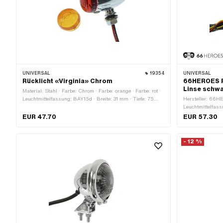
UNIVERSAL
19354
UNIVERSAL
Rücklicht «Virginia» Chrom
66HEROES R
Linse schw
Material: Stahl · Farbe: Chrom · Farbe: orange · Farbe: rot ·
Leuchtmittelfassung: BAY15d · Breite: 31 mm · Tiefe: 75
Hersteller: 66HE
mm · Bremslicht: Nein · Reflektoren: Nein ·
Leuchtmittelfass
Batteriebetrieben: Nein · Befestigungsart: Schrauben &
mm · Tiefe: 56 m
EUR 47.70
EUR 57.30
Muttern · Anzahl Befestigungspunkte: 1 Stk.
Batteriebetrieben
Schrauben & Mut
- 12 %