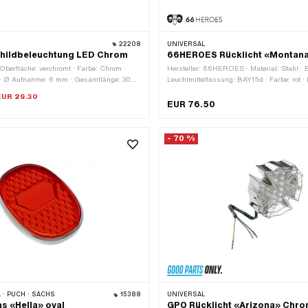
22208
UNIVERSAL
ildbeleuchtung LED Chrom
66HEROES Rücklicht «Montan
· Oberfläche: verchromt · Farbe: Chrom ·
Hersteller: 66HEROES · Material: Stahl · 
· Ø Aufnahme: 6 mm · Gesamtlänge: 30
Leuchtmittelfassung: BAY15d · Farbe: rot ·
n: E4 · Ø aussen: 13 mm · Ø
Befestigungsart: Schrauben & Muttern · A
EUR 29.30
h: 6 mm
Befestigungspunkte: 2 Stk. · Tiefe: 90 mm 
EUR 76.50
· Reflektoren: Ja · Batteriebetrieben: Nein ·
- 70 %
 · PUCH · SACHS
15388
UNIVERSAL
as «Hella» oval
GPO Rücklicht «Arizona» Chro