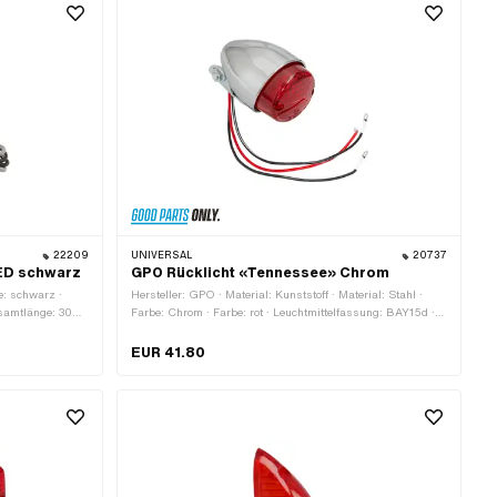
: P777 · Puch
22209
UNIVERSAL
20737
ED schwarz
GPO Rücklicht «Tennessee» Chrom
be: schwarz ·
Hersteller: GPO · Material: Kunststoff · Material: Stahl ·
samtlänge: 30
Farbe: Chrom · Farbe: rot · Leuchtmittelfassung: BAY15d ·
 Ø
Breite: 56 mm · Tiefe: 84 mm · Bremslicht: Ja · Reflektoren:
Ja · Batteriebetrieben: Nein · Prüfzeichen: E4 ·
EUR 41.80
Befestigungsart: Schrauben & Muttern · Anzahl
Befestigungspunkte: 2 Stk.