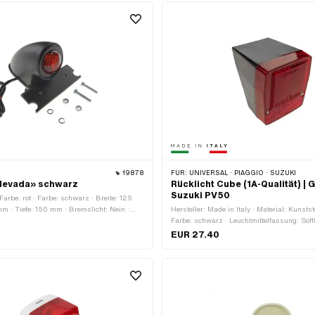
tern · Anzahl Befestigungspunkte: 2 Stk.
19878
FÜR:
UNIVERSAL · PIAGGIO · SUZUKI
«Nevada» schwarz
Rücklicht Cube (1A-Qualität) | Gi
Suzuki PV50
 Farbe: rot · Farbe: schwarz · Breite: 125
m · Tiefe: 150 mm · Bremslicht: Nein ·
Hersteller: Made in Italy · Material: Kunststo
 Batteriebetrieben: Nein · Prüfzeichen: E11 ·
Farbe: schwarz · Leuchtmittelfassung: Soffi
: Schrauben & Muttern · Anzahl
Breite: 70 mm · Tiefe: 55 mm · Höhe: 80 m
EUR 27.40
kte: 2 Stk.
Nein · Reflektoren: Ja · Batteriebetrieben: N
Prüfzeichen: E3 · Befestigungsart: Schraub
Anzahl Befestigungspunkte: 1 Stk.