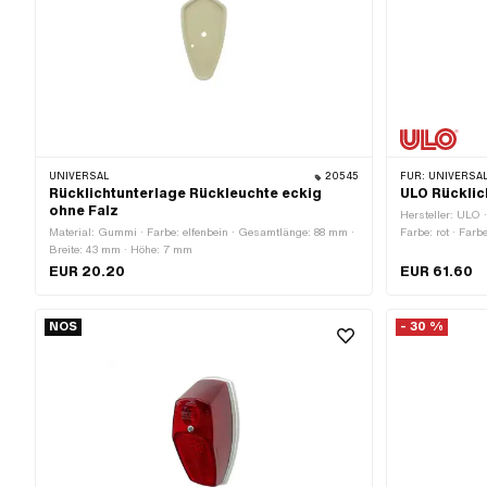
UNIVERSAL
20545
FÜR:
UNIVERSAL
Rücklichtunterlage Rückleuchte eckig
ULO Rücklic
ohne Falz
Hersteller: ULO ·
Material: Gummi · Farbe: elfenbein · Gesamtlänge: 88 mm ·
Farbe: rot · Far
Breite: 43 mm · Höhe: 7 mm
Breite: 90 mm · 
Nein · Reflektore
EUR 20.20
EUR 61.60
Prüfzeichen: E1 ·
Schrauben & Mut
NOS
- 30 %