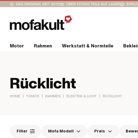
DAS ORIGINAL SEIT 2010
ÜBER 15’000 TEILE AUF LAGER
EHRLI
Motor
Rahmen
Werkstatt & Normteile
Bekle
Rücklicht
|
|
|
|
HOME
TOMOS
RAHMEN
ELEKTRIK & LICHT
RÜCKLICHT
Filter
Mofa Modell
Preis
Bewe