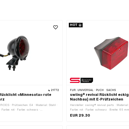
HOT
21772
FÜR:
UNIVERSAL · PUCH · SACHS
ücklicht «Minnesota» rote
swiing® revival Rücklicht eckig
arz
Nachbau) mit E-Prüfzeichen
ROES · Prüfzeichen: E4 · Material: Stahl ·
Hersteller: swiing® revival parts · Material:
 Farbe: rot · Farbe: schwarz ·
Farbe: rot · Farbe: schwarz · Breite: 65 mm
ung: Platine / Einsatz (LED) · Höhe: 72
Leuchtmittelfassung: BA9s · Höhe: 50 mm
EUR 29.30
gsart: Schrauben & Muttern · Tiefe: 56 mm
Befestigungsart: Schrauben & Muttern · Ø
6 mm · Anzahl Befestigungspunkte: 2 Stk. ·
mm · Tiefe: 60 mm · Bremslicht: Nein · Refl
: Nein · Bremslicht: Ja · Reflektoren: Ja
Batteriebetrieben: Nein · Prüfzeichen: E24 