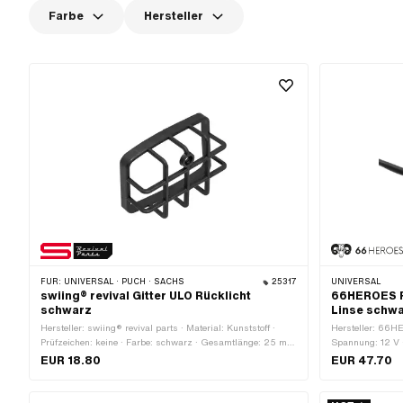
Farbe
Hersteller
FÜR:
UNIVERSAL · PUCH · SACHS
25317
UNIVERSAL
swiing® revival Gitter ULO Rücklicht
66HEROES R
schwarz
Linse schw
Hersteller: swiing® revival parts · Material: Kunststoff ·
Hersteller: 66HE
Prüfzeichen: keine · Farbe: schwarz · Gesamtlänge: 25 mm
Spannung: 12 V ·
· Breite: 72 mm · Höhe: 53 mm
Leuchtmittelfass
EUR 18.80
EUR 47.70
mm · Befestigun
· Ø aussen: 58.
Batteriebetrieben