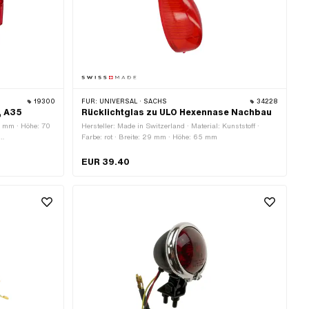
19300
FÜR:
UNIVERSAL · SACHS
34228
, A35
Rücklichtglas zu ULO Hexennase Nachbau
115 mm · Höhe: 70
Hersteller: Made in Switzerland · Material: Kunststoff ·
Farbe: rot · Breite: 29 mm · Höhe: 65 mm
EUR 39.40