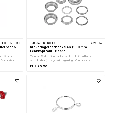
 BELMONDO
18053
FÜR:
SACHS · SOLEX
26994
euerrohr 5
Steuerlagersatz 1" / 24G Ø 30 mm
Lenkkopfrohr | Sachs
n: 32 mm ·
Material: Stahl · Oberfläche: verchromt · Oberfläche:
l: Chromstahl
verzinkt (blau) · Lagerart: Lagerring · Ø Aufnahme
· Ø innen: 26.2
Rahmen: 30 mm · Farbe: Chrom · Farbe: silber · Ø Kugel
EUR 26.20
[Zoll] / [mm]: 5/32" (4.00 mm) · Ø innen: 26.95 mm ·
Gewindeart: FG25.4 (1" 24G)