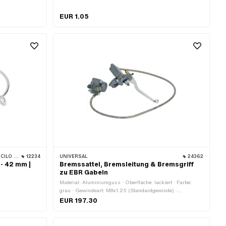
EUR 1.05
PP BELMONDO
12234
UNIVERSAL
24362
- 42 mm |
Bremssattel, Bremsleitung & Bremsgriff
zu EBR Gabeln
Material: Aluminiumguss · Oberfläche: lackiert · Farbe:
grau · Gewindeart: M8x1.25 (Standardgewinde) ·
Befestigungsart: Schrauben & Muttern · Anzahl
EUR 197.30
Befestigungspunkte: 4 Stk. · Lochabstand: 32 mm ·
Lochabstand: 60 mm · Länge Bremshebel (Hebellänge):
162 mm · Leitungslänge: 900 mm · Ø Lenker: 22 mm