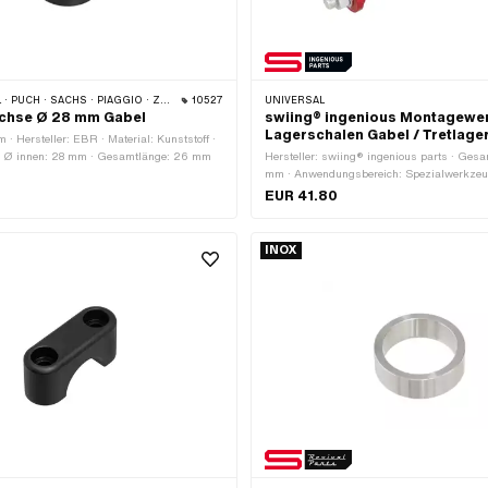
CH · SACHS · PIAGGIO · ZÜNDAPP BELMONDO
10527
UNIVERSAL
üchse Ø 28 mm Gabel
swiing® ingenious Montagewe
Lagerschalen Gabel / Tretlag
· Hersteller: EBR · Material: Kunststoff ·
· Ø innen: 28 mm · Gesamtlänge: 26 mm
Hersteller: swiing® ingenious parts · Ges
mm · Anwendungsbereich: Spezialwerkze
EUR 41.80
INOX