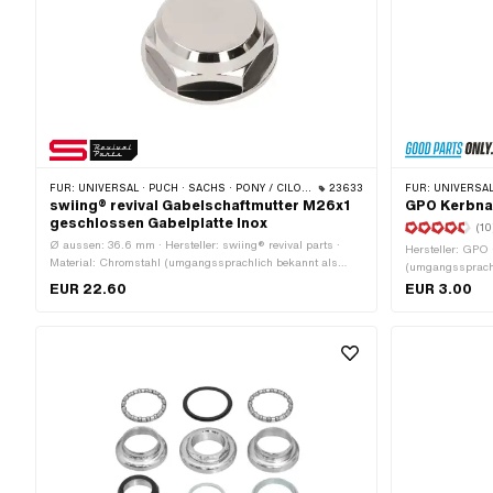
FÜR:
UNIVERSAL · PUCH · SACHS · PONY / CILO (BETA 521 & 512) · ZÜNDAPP BELMONDO · TOMOS
23633
FÜR:
UNIVERSAL
swiing® revival Gabelschaftmutter M26x1
GPO Kerbna
geschlossen Gabelplatte Inox
(10
Ø aussen: 36.6 mm · Hersteller: swiing® revival parts ·
Hersteller: GPO 
Material: Chromstahl (umgangssprachlich bekannt als
(umgangssprachl
Nirosta) · Antrieb: Aussensechskant · Gewindeart: MF26x1
rostfrei · Gesa
EUR 22.60
EUR 3.00
(Feingewinde) · Höhe: 14 mm · Nenndurchmesser
Ø Kopf aussen: 
(Gewinde): 26 mm · Schlüsselweite: 30 mm