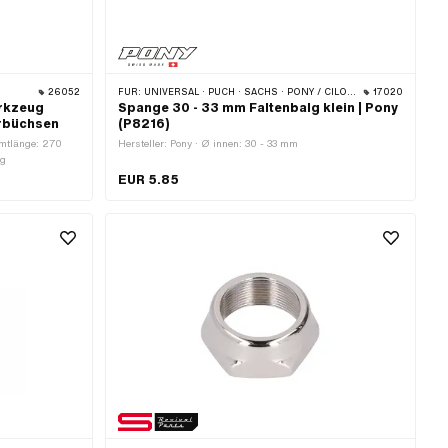
26052
FÜR:
UNIVERSAL · PUCH · SACHS · PONY / CILO (BETA 521 & 512)
17020
rkzeug
Spange 30 - 33 mm Faltenbalg klein | Pony
erbüchsen
(P8216)
amtlänge: 270
Hersteller: Pony · Ø innen: 30 - 33 mm
ug
EUR 5.85