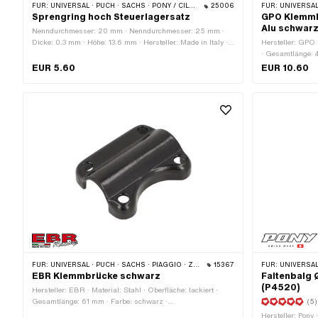
FÜR:
UNIVERSAL · PUCH · SACHS · PONY / CILO (BETA 521 & 512) · PIAGGIO · ZÜNDAPP BELMONDO · TOMOS
25006
FÜR:
UNIVERSAL · PUCH 
Sprengring hoch Steuerlagersatz
GPO Klemmb
Alu schwar
Nenndurchmesser: 20 mm · Nenndurchmesser: 25 mm ·
Dicke: 0.3 mm · Höhe: 13.6 mm · Hersteller: Made in Italy ·
Hersteller: GPO 
Material: Stahl · Oberfläche: verzinkt (blau)
· Gesamtlänge: 
Klemmdurchmess
EUR 5.60
EUR 10.60
· Breite: 17 mm 
Befestigungspun
FÜR:
UNIVERSAL · PUCH · SACHS · PIAGGIO · ZÜNDAPP BELMONDO
15367
FÜR:
UNIVERSAL 
EBR Klemmbrücke schwarz
Faltenbalg 
(P4520)
Hersteller: EBR · Material: Stahl · Oberfläche: lackiert ·
Gesamtlänge: 61 mm · Farbe: schwarz ·
(5)
Klemmdurchmesser: 22 mm · Breite: 49 mm · Höhe: 17 mm
Hersteller: Pony