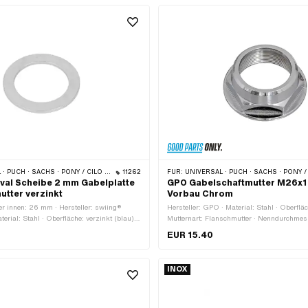
 · PONY / CILO (BETA 521 & 512) · PIAGGIO · ZÜNDAPP BELMONDO · TOMOS
11262
FÜR:
UNIVERSAL · PUCH · SACHS · PONY / CILO (BETA 521 & 512) · ZÜNDAPP BELMON
ival Scheibe 2 mm Gabelplatte
GPO Gabelschaftmutter M26x1 
tter verzinkt
Vorbau Chrom
 innen: 26 mm · Hersteller: swiing®
Hersteller: GPO · Material: Stahl · Oberfläc
aterial: Stahl · Oberfläche: verzinkt (blau) ·
Mutternart: Flanschmutter · Nenndurchmes
r (Gewinde): 26 mm · Ø innen: 26.3 mm ·
26 mm · Ø innen: 22.1 mm · Ø aussen: 36
EUR 15.40
m · Dicke: 2 mm
mm · Antrieb: Aussensechskant · Gewindeti
Schlüsselweite: 30 mm · Gewindeart: MF2
(Feingewinde)
INOX