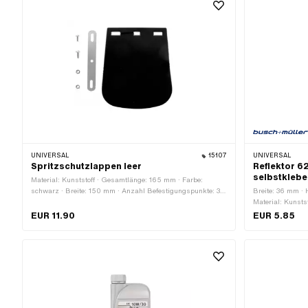
UNIVERSAL
15107
UNIVERSAL
Spritzschutzlappen leer
Reflektor 6
selbstklebe
Material: Kunststoff · Gesamtlänge: 165 mm · Farbe:
schwarz · Breite: 150 mm · Anzahl Befestigungspunkte: 3
Breite: 36 mm · 
Stk. · Befestigungsart: Schrauben & Muttern
Material: Kunst
EUR 11.90
EUR 5.85