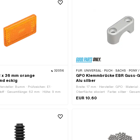
32056
FÜR:
UNIVERSAL · PUCH · SACHS · PONY / CILO (BETA 521 & 512) 
2 x 36 mm orange
GPO Klemmbrücke EBR Guss-G
nd eckig
Alu silber
Hersteller: Bumm · Prüfzeichen: E1 ·
Breite: 17 mm · Hersteller: GPO · Material
stoff · Gesamtlänge: 62 mm · Höhe: 9 mm
Oberfläche: eloxiert · Farbe: silber · Gesa
Klemmdurchmesser: 22 mm · Höhe: 20.4 
EUR 10.60
Befestigungsloch: 6.4 mm · Anzahl Befest
Stk. · Lochabstand: 30 mm