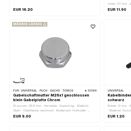
· Anzahl Befestigungspunkte: 4 Stk. · Lochabstand: 33 mm
innen: 27 mm · 
· Lochabstand: 45 mm
EUR 16.20
EUR 11.90
MÄSSIG LÄSSIG
FÜR:
UNIVERSAL · PUCH · SACHS · TOMOS
10394
UNIVERSAL
Gabelschaftmutter M26x1 geschlossen
Kabelbinder
klein Gabelplatte Chrom
schwarz
Ø aussen: 28.6 mm · Hersteller: Quenching · Material:
Breite: 12 mm · 
Stahl · Oberfläche: verchromt · Mutternart: Hutmutter ·
· Material: Kunst
Antrieb: Aussensechskant · Gewindeart: MF26x1
· Gesamtlänge: 
EUR 9.00
EUR 1.20
(Feingewinde) · Höhe: 16.3 mm · Nenndurchmesser
Anwendungsbere
(Gewinde): 26 mm · Gewindetiefe: 8 mm · Schlüsselweite:
30 mm · Anwendungsbereich: Standard