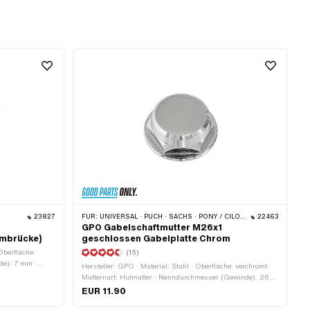
23827
FÜR:
UNIVERSAL · PUCH · SACHS · PONY / CILO (BETA 521 & 512) · ZÜNDAPP BELMONDO · TOMOS
22463
GPO Gabelschaftmutter M26x1
mmbrücke)
geschlossen Gabelplatte Chrom
 Oberfläche:
(15)
de): 7 mm ·
Hersteller: GPO · Material: Stahl · Oberfläche: verchromt ·
·
Mutternart: Hutmutter · Nenndurchmesser (Gewinde): 26
skant ·
mm · Ø aussen: 28.9 mm · Ø aussen: 36.4 mm · Höhe: 13.8
EUR 11.90
mm · Anwendungsbereich: Standard · Antrieb:
m