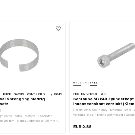
 · PONY / CILO (BETA 521 & 512) · PIAGGIO · ZÜNDAPP BELMONDO · TOMOS
10143
FÜR:
UNIVERSAL · PUCH
ival Sprengring niedrig
Schraube M7x40 Zylinderkopf
satz
Innensechskant verzinkt (Kle
)
Hersteller: Made in Italy · Material: Stahl ·
verzinkt (blau) · Nenndurchmesser (Gewin
g® revival parts · Material: Federstahl ·
Schraubenkopf: Zylinderkopf · Schaft: Nein 
r: 20 mm · Nenndurchmesser: 28 mm ·
Festigkeitsklasse: 8.8 · Antrieb: Innensech
 Höhe: 7 mm · Puch OEM-Nr.:
EUR 2.85
Schlüsselweite: 6 mm · Gewindeart: M7x1
· Sachs OEM-Nr.: P0521
(Standardgewinde) · Gewindelänge: 40 m