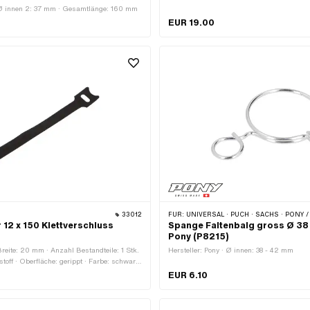
Ø innen 2: 37 mm · Gesamtlänge: 160 mm
EUR 19.00
33012
FÜR:
UNIVERSAL · PUCH · SACHS · PONY / CILO (BETA 521 & 512) · PIAGGIO · ZÜNDA
 12 x 150 Klettverschluss
Spange Faltenbalg gross Ø 38 
Pony (P8215)
Breite: 20 mm · Anzahl Bestandteile: 1 Stk.
Hersteller: Pony · Ø innen: 38 - 42 mm
stoff · Oberfläche: gerippt · Farbe: schwarz
150 mm · Höhe: 0.9 mm ·
EUR 6.10
ich: Werkstattzubehör