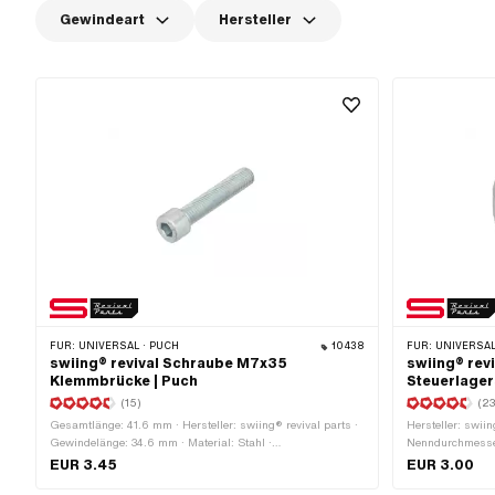
Gewindeart
Hersteller
FÜR:
UNIVERSAL · PUCH
10438
FÜR:
UNIVERSAL · PUCH · SACHS
swiing® revival Schraube M7x35
swiing® rev
Klemmbrücke | Puch
Steuerlager
(15)
(23
Gesamtlänge: 41.6 mm · Hersteller: swiing® revival parts ·
Hersteller: swiin
Gewindelänge: 34.6 mm · Material: Stahl ·
Nenndurchmesse
Anwendungsbereich: Standard · Nenndurchmesser
Dicke: 0.6 mm ·
EUR 3.45
EUR 3.00
(Gewinde): 7 mm · Oberfläche: verzinkt (blau) · Anzahl
349.1.30.015.1 