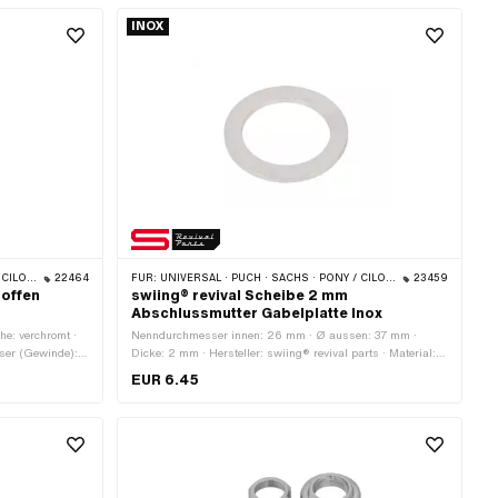
Aussensechskant · Gewindetiefe: 12 mm · Schlüsselweite:
30 mm · Gewindeart: MF26x1 (Feingewinde)
INOX
DO · TOMOS
22464
FÜR:
UNIVERSAL · PUCH · SACHS · PONY / CILO (BETA 521 & 512) · PIAGGIO · ZÜNDAPP BELMONDO · TOMOS
23459
offen
swiing® revival Scheibe 2 mm
Abschlussmutter Gabelplatte Inox
he: verchromt ·
Nenndurchmesser innen: 26 mm · Ø aussen: 37 mm ·
ser (Gewinde):
Dicke: 2 mm · Hersteller: swiing® revival parts · Material:
.5 mm · Höhe: 14
Chromstahl (umgangssprachlich bekannt als Nirosta) · Ø
EUR 6.45
efe: 11.5 mm ·
innen: 26.3 mm · Nenndurchmesser (Gewinde): 26 mm
6x1