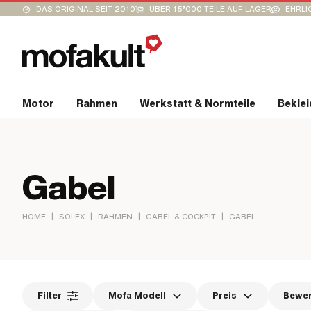
DAS ORIGINAL SEIT 2010
ÜBER 15’000 TEILE AUF LAGER
EHRLI
Motor
Rahmen
Werkstatt & Normteile
Bekle
Gabel
|
|
|
|
HOME
SOLEX
RAHMEN
GABEL & COCKPIT
GABEL
Filter
Mofa Modell
Preis
Bewe