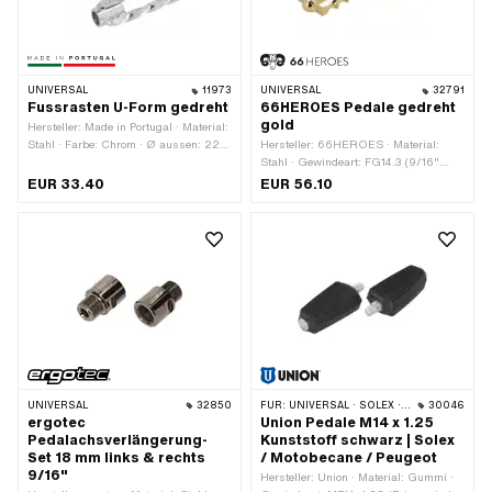
UNIVERSAL
11973
UNIVERSAL
32791
Fussrasten U-Form gedreht
66HEROES Pedale gedreht
gold
Hersteller: Made in Portugal · Material:
Stahl · Farbe: Chrom · Ø aussen: 22
Hersteller: 66HEROES · Material:
mm · Breite: 45 mm · Ø innen: 16.3
Stahl · Gewindeart: FG14.3 (9/16"
mm · Oberfläche: verchromt ·
20G) · Farbe: gold · Breite: 76 mm ·
EUR 33.40
EUR 56.10
Reflektoren: Nein
Antrieb: Aussenvierkant · Oberfläche:
poliert · Oberfläche: vergoldet ·
Gesamtlänge: 133 mm ·
Schlüsselweite: 15 mm · Reflektoren:
Nein
UNIVERSAL
32850
FÜR:
UNIVERSAL · SOLEX · MBK / MOTOBÉCANE · PEUGEOT
30046
ergotec
Union Pedale M14 x 1.25
Pedalachsverlängerung-
Kunststoff schwarz | Solex
Set 18 mm links & rechts
/ Motobecane / Peugeot
9/16"
Hersteller: Union · Material: Gummi ·