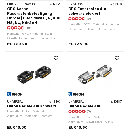
FÜR:
PUCH · SACHS
12355
UNIVERSAL
18376
GPO Achse
GPO Fussrasten Alu
Fussrastenbefestigung
schwarz eloxiert
Chrom | Puch Maxi S, N, X30
(6)
NS, NL, NG-2AH
Hersteller: GPO · Material: Aluminium
(10)
· Oberfläche: eloxiert · Farbe: schwarz
Hersteller: GPO · Material: Stahl ·
· Ø innen: 16.1 mm · Ø aussen: 34 mm
Oberfläche: verchromt · Farbe: Chrom ·
· Gesamtlänge: 110 mm · Tiefe: 29 mm
Ø aussen: 16 mm · Gesamtlänge: 168
· Reflektoren: Nein
EUR 20.20
EUR 38.90
mm
UNIVERSAL
16403
UNIVERSAL
10187
Union Pedale Alu schwarz
Union Pedale Alu
Hersteller: Union · Material:
(5)
Aluminium · Material: Kunststoff ·
Hersteller: Union · Material:
Farbe: schwarz · Gewindeart: FG14.3
Aluminium · Gewindeart: FG14.3
(9/16" 20G) · Antrieb:
(9/16" 20G) · Farbe: silber · Breite:
EUR 16.60
EUR 16.60