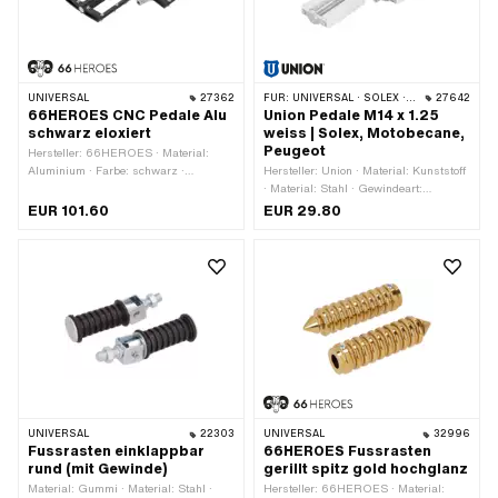
UNIVERSAL
27362
FÜR:
UNIVERSAL · SOLEX · MBK / MOTOBÉCANE · PEUGEOT
27642
66HEROES CNC Pedale Alu
Union Pedale M14 x 1.25
schwarz eloxiert
weiss | Solex, Motobecane,
Peugeot
Hersteller: 66HEROES · Material:
Aluminium · Farbe: schwarz ·
Hersteller: Union · Material: Kunststoff
Oberfläche: eloxiert · Reflektoren: Nein
· Material: Stahl · Gewindeart:
MF14x1.25 (Feingewinde) · Farbe:
EUR 101.60
EUR 29.80
silber · Farbe: weiss · Antrieb:
Aussenzweikant · Reflektoren: Nein
UNIVERSAL
22303
UNIVERSAL
32996
Fussrasten einklappbar
66HEROES Fussrasten
rund (mit Gewinde)
gerillt spitz gold hochglanz
Material: Gummi · Material: Stahl ·
Hersteller: 66HEROES · Material: