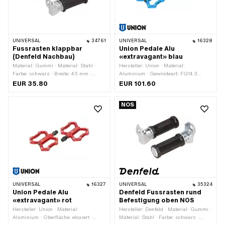
UNIVERSAL
34761
UNIVERSAL
16328
Fussrasten klappbar
Union Pedale Alu
(Denfeld Nachbau)
«extravagant» blau
Material: Gummi · Material: Stahl ·
Hersteller: Union · Material:
Farbe: schwarz · Breite: 45 mm ·
Aluminium · Gewindeart: FG14.3
Höhe: 35 mm · Oberfläche: gerillt ·
(9/16" 20G) · Farbe: blau · Antrieb:
EUR 35.80
EUR 101.60
Oberfläche: verzinkt (blau) ·
Aussensechskant · Antrieb:
Gesamtlänge: 130 mm · Reflektoren:
Innensechskant · Oberfläche: eloxiert ·
NOS
Nein
Reflektoren: Nein
UNIVERSAL
16327
UNIVERSAL
35324
Union Pedale Alu
Denfeld Fussrasten rund
«extravagant» rot
Befestigung oben NOS
Hersteller: Union · Material:
Hersteller: Denfeld · Material: Gummi ·
Aluminium · Oberfläche: eloxiert ·
Material: Stahl · Farbe: schwarz ·