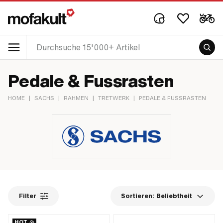
Pedale & Fussrasten
HOME
|
SACHS
|
RAHMEN
|
TRETWERK
|
PEDALE & FUSSRASTEN
Filter
Sortieren:
Beliebtheit
HOT