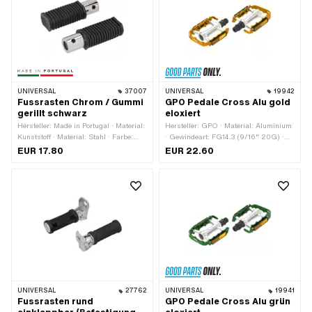
Nein
UNIVERSAL
37007
UNIVERSAL
19942
Fussrasten Chrom / Gummi
GPO Pedale Cross Alu gold
gerillt schwarz
eloxiert
Hersteller: Made in Portugal · Material:
Hersteller: GPO · Material: Aluminium
Kunststoff · Material: Stahl · Farbe:
· Gewindeart: FG14.3 (9/16" 20G) ·
schwarz · Ø aussen: 27 mm · Breite:
Farbe: gold · Antrieb:
EUR 17.80
EUR 22.60
37.5 mm · Höhe: 27.5 mm ·
Aussensechskant · Antrieb:
Oberfläche: gerillt · Gesamtlänge: 105
Innensechskant · Oberfläche: eloxiert ·
mm · Reflektoren: Nein
Reflektoren: Ja
UNIVERSAL
27762
UNIVERSAL
19941
Fussrasten rund
GPO Pedale Cross Alu grün