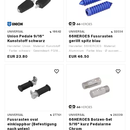
UNIVERSAL
18642
UNIVERSAL
32034
Union Pedale 9/16“
66HEROES Fussrasten
Kunststoff schwarz
gerillt spitz blau
Hersteller: Union · Material: Kunststoff
Hersteller: 66HEROES · Material:
· Farbe: schwarz · Gewindeart: FG14.3
Aluminium · Farbe: blau · Ø aussen:
(9/16" 20G) · Antrieb:
34 mm · Ø innen: 16 mm · Oberfläche:
EUR 23.80
EUR 46.50
Aussenzweikant · Antrieb:
eloxiert · Gesamtlänge: 126 mm ·
Innensechskant · Reflektoren: Nein
Tiefe: 62 mm · Reflektoren: Nein
UNIVERSAL
27761
UNIVERSAL
26039
Fussrasten oval
66HEROES Bolzen-Set
einklappbar (Befestigung
9/16" kurz Pedalarme
nach unten)
Chrom