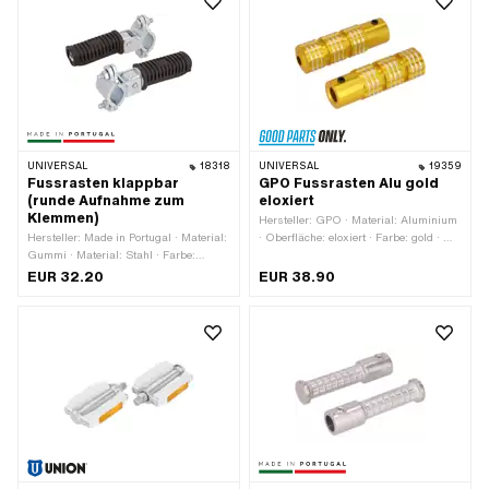
Schlüsselweite: 15 mm · Reflektoren:
Ja
UNIVERSAL
18318
UNIVERSAL
19359
Fussrasten klappbar
GPO Fussrasten Alu gold
(runde Aufnahme zum
eloxiert
Klemmen)
Hersteller: GPO · Material: Aluminium
Hersteller: Made in Portugal · Material:
· Oberfläche: eloxiert · Farbe: gold · Ø
Gummi · Material: Stahl · Farbe:
innen: 16.1 mm · Ø aussen: 34 mm ·
schwarz · Farbe: silber · Ø innen: 20
Tiefe: 29 mm · Reflektoren: Nein
EUR 32.20
EUR 38.90
mm · Ø innen: 28 mm · Reflektoren:
Nein