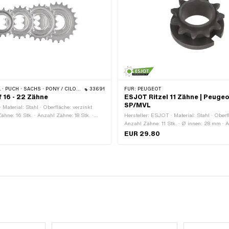
ACHS · PONY / CILO (BETA 521 & 512) · PIAGGIO · TOMOS
33691
FÜR:
PEUGEOT
f 16 - 22 Zähne
ESJOT Ritzel 11 Zähne | Peugeo
SP/MVL
 Material: Stahl · Oberfläche: verzinkt
Zähne: 16 Stk. · Anzahl Zähne: 18 Stk. ·
Hersteller: ESJOT · Material: Stahl · Oberfl
 Stk. · Anzahl Zähne: 22 Stk. ·
Anzahl Zähne: 11 Stk. · Ø innen: 28 mm · 
/2" x 1/8" · Gewindeart: FG34.8 (1.37" 24G)
Keilverbindung · Gesamtdicke: 23.8 mm
EUR 29.80
m