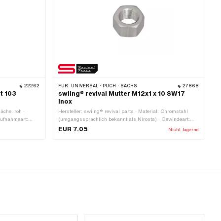
22262
FÜR:
UNIVERSAL · PUCH · SACHS
27868
t 103
swiing® revival Mutter M12x1 x 10 SW17
Inox
äche: roh ·
Hersteller: swiing® revival parts · Material: Chromstahl
Aufnahmeart:
(umgangssprachlich bekannt als Nirosta) · Gewindeart:
MF12x1 (Feingewinde) · Mutternart: Sechskantmutter ·
EUR 7.05
Nicht lagernd
Nenndurchmesser (Gewinde): 12 mm · Antrieb:
Aussensechskant · Höhe: 10 mm · Schlüsselweite: 17 mm ·
Festigkeitsklasse: 8