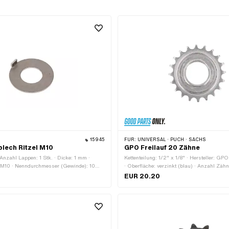
15945
FÜR:
UNIVERSAL · PUCH · SACHS
lech Ritzel M10
GPO Freilauf 20 Zähne
 Anzahl Lappen: 1 Stk. · Dicke: 1 mm ·
Kettenteilung: 1/2" x 1/8" · Hersteller: GPO
 M10 · Nenndurchmesser (Gewinde): 10
· Oberfläche: verzinkt (blau) · Anzahl Zähn
2 mm · Ø aussen: 24.8 mm
Dicke: 15.5 mm · Gewindeart: FG34.8 (1.3
EUR 20.20