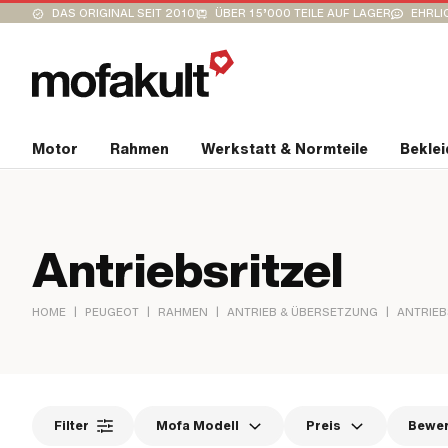
DAS ORIGINAL SEIT 2010
ÜBER 15’000 TEILE AUF LAGER
EHRLI
Motor
Rahmen
Werkstatt & Normteile
Bekle
Antriebsritzel
|
|
|
|
HOME
PEUGEOT
RAHMEN
ANTRIEB & ÜBERSETZUNG
ANTRIEB
Filter
Mofa Modell
Preis
Bewe