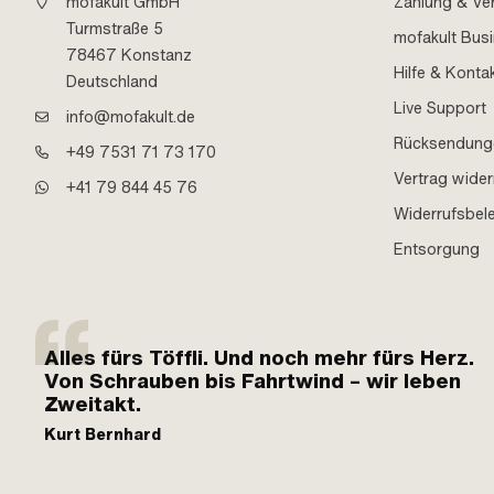
mofakult GmbH
Zahlung & Ve
Turmstraße 5
mofakult Bus
78467 Konstanz
Hilfe & Konta
Deutschland
Live Support
info@mofakult.de
Rücksendung
+49 7531 71 73 170
Vertrag wider
+41 79 844 45 76
Widerrufsbel
Entsorgung
Alles fürs Töffli. Und noch mehr fürs Herz.
Von Schrauben bis Fahrtwind – wir leben
Zweitakt.
Kurt Bernhard