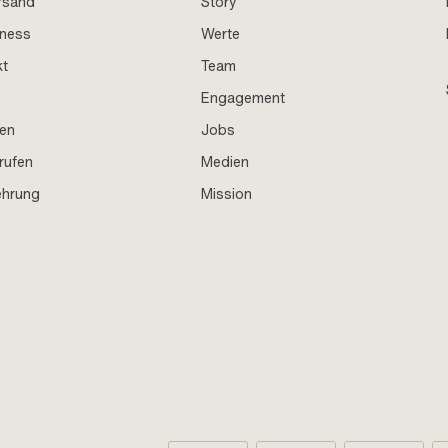
rsand
Story
iness
Werte
kt
Team
Engagement
en
Jobs
rufen
Medien
ehrung
Mission