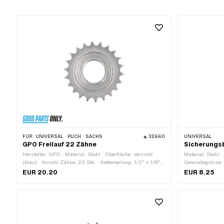
FÜR:
UNIVERSAL · PUCH · SACHS
32660
UNIVERSAL
GPO Freilauf 22 Zähne
Sicherungsb
Hersteller: GPO · Material: Stahl · Oberfläche: verzinkt
Material: Stahl ·
(blau) · Anzahl Zähne: 22 Stk. · Kettenteilung: 1/2" x 1/8" ·
Gewindegrösse:
Gewindeart: FG34.8 (1.37" 24G) · Dicke: 15.5 mm
mm · Ø innen: 1
EUR 20.20
EUR 8.25