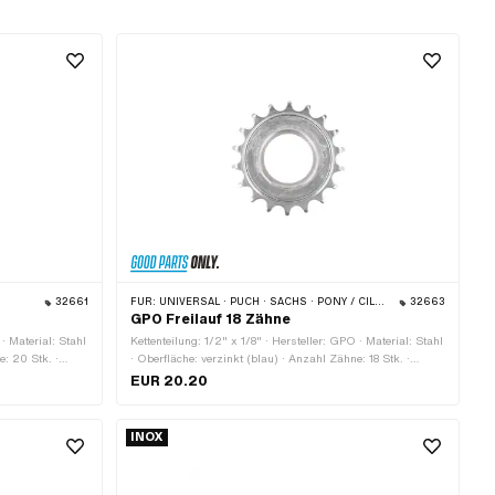
32661
FÜR:
UNIVERSAL · PUCH · SACHS · PONY / CILO (BETA 521 & 512) · PIAGGIO · TOMOS
32663
GPO Freilauf 18 Zähne
 · Material: Stahl
Kettenteilung: 1/2" x 1/8" · Hersteller: GPO · Material: Stahl
e: 20 Stk. ·
· Oberfläche: verzinkt (blau) · Anzahl Zähne: 18 Stk. ·
7" 24G)
Dicke: 15.5 mm · Gewindeart: FG34.8 (1.37" 24G)
EUR 20.20
INOX