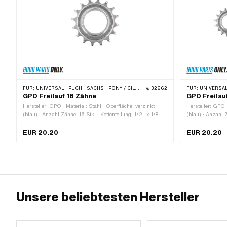
FÜR:
UNIVERSAL · PUCH · SACHS · PONY / CILO (BETA 521 & 512) · PIAGGIO · TOMOS
32662
FÜR:
UNIVERSAL · PUCH · S
GPO Freilauf 16 Zähne
GPO Freilau
Hersteller: GPO · Material: Stahl · Oberfläche: verzinkt
Hersteller: GPO ·
(blau) · Anzahl Zähne: 16 Stk. · Kettenteilung: 1/2" x 1/8" ·
(blau) · Anzahl 
Gewindeart: FG34.8 (1.37" 24G) · Dicke: 15.5 mm
Anzahl Zähne: 20
Kettenteilung: 1
EUR 20.20
EUR 20.20
· Dicke: 15.5 m
Unsere beliebtesten Hersteller