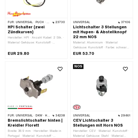
FÜR:
UNIVERSAL · PUCH · SACHS · PONY / CILO (BETA 521 & 512) · PIAGGIO · ZÜNDAPP BELMONDO
23730
UNIVERSAL
37106
HPI Schalter (zwei
Lichtschalter 3 Stellungen
Zündkurven)
mit Hupen- & Abstellknopf
22 mm NOS
Hersteller: HPI · Anzahl Kabel: 2 Stk. ·
Material Gehäuse: Kunststoff ·
Material: Aluminium · Material
Material: Kunststoff · Material
Gehäuse: Kunststoff · Farbe: schwarz
Unterbau: Stahl · Farbe: rot ·
· Anzahl Stellungen: 3 Stk. · Ø Lenker:
EUR 29.80
EUR 53.70
Funktionen: Licht aus · Funktionen:
22 mm
Licht ein · Anzahl Stellungen: 2 Stk. ·
NOS
Kabellänge: 500 mm · Ø Lenker: 22
mm
FÜR:
UNIVERSAL · DKW · HERCULES · KREIDLER · ZÜNDAPP
34238
UNIVERSAL
29461
Bremslichtschalter hinten |
CEV Lichtschalter 3
Kreidler Florett
Stellungen mit Horn NOS
Breite: 38.9 mm · Hersteller: Made in
Hersteller: CEV · Material: Kunststoff ·
Portugal · Material: Kunststoff ·
Material Gehäuse: Stahl · Material