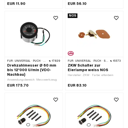
Material: Stahl · Material Unterbau:
Unterbau: Stahl · Oberfläche:
EUR 11.90
EUR 56.10
Stahl · Funktionen: Licht ein ·
verchromt · Farbe: Chrom · Funktionen:
Gesamtlänge: 60.7 mm · Gewindeart:
Abblendlicht · Funktionen: Fernlicht
NOS
M6x1 (Standardgewinde) · Anzahl
(Scheinwerfer) · Funktionen: Hupe ·
Stellungen: 2 Stk. · Höhe: 27.5 mm
Funktionen: Licht aus · Funktionen:
Motor-Stopp · Anzahl Stellungen: 3
Stk. · Ø Lenker: 22 mm
FÜR:
UNIVERSAL · PUCH · SACHS
17829
FÜR:
UNIVERSAL · PUCH · SACHS
15573
Drehzahlmesser Ø 60 mm
ZKW Schalter zur
bis 12'000 U/min (VDO-
Eierlampe weiss NOS
Nachbau)
Hersteller: ZKW · Farbe: elfenbein
Anwendungsbereich: Messwerkzeug
EUR 175.70
EUR 83.10