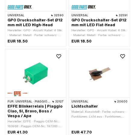
UNIVERSAL
32590
UNIVERSAL
32591
GPO Druckschalter-Set Ø12
GPO Druckschalter-Set Ø12
mm mit LED High-Head
mm mit LED Flat-Head
Hersteller: GPO · Anzahl Kabel: 4 Stk.
Hersteller: GPO · Anzahl Kabel: 4 Stk.
· Material: Metall · Farbe: schwarz ·
· Material: Metall · Farbe: schwarz ·
Gesamtlänge: 27 mm · Gewindeart:
Gesamtlänge: 25.6 mm · Gewindeart:
EUR 18.50
EUR 18.50
MF12x0.75 (Feingewinde) · Anzahl
MF12x0.75 (Feingewinde) · Anzahl
Stellungen: 2 Stk. · Ø
Stellungen: 2 Stk. · Ø
Befestigungsloch: 12 mm
Befestigungsloch: 12 mm
FÜR:
UNIVERSAL · PIAGGIO · VESPA
32127
UNIVERSAL
20600
EFFE Blinkerrelais | Piaggio
Lichtschalter
Ciao, SI, Bravo, Boss /
Material: Kunststoff · Farbe: schwarz ·
Vespa / Ape
Funktionen: Licht aus · Funktionen:
Hersteller: EFFE · Piaggio OEM-Nr.:
Licht ein · Anzahl Stellungen: 2 Stk.
163968 · Piaggio OEM-Nr.: 197283 ·
Piaggio OEM-Nr.: 213594 · Piaggio
EUR 41.30
EUR 47.70