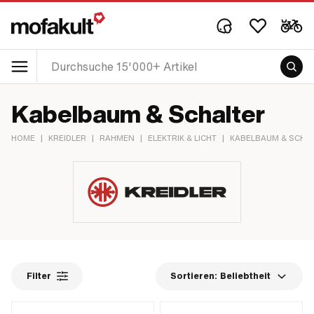
Kabelbaum & Schalter
HOME
|
KREIDLER
|
RAHMEN
|
ELEKTRIK & LICHT
|
KABELBAUM & SCHA
Filter
Sortieren:
Beliebtheit