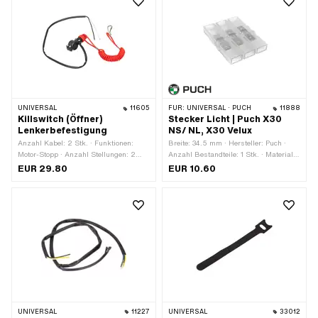
UNIVERSAL
11605
FÜR:
UNIVERSAL · PUCH
11888
Killswitch (Öffner)
Stecker Licht | Puch X30
Lenkerbefestigung
NS/ NL, X30 Velux
Anzahl Kabel: 2 Stk. · Funktionen:
Breite: 34.5 mm · Hersteller: Puch ·
Motor-Stopp · Anzahl Stellungen: 2
Anzahl Bestandteile: 1 Stk. · Material:
Stk. · Ø Lenker: 22 mm
Kunststoff · Material: Stahl · Anzahl
EUR 29.80
EUR 10.60
Anschlüsse: 6 Stk. · Farbe:
transparent · Gesamtlänge: 48.3 mm ·
Höhe: 6.5 mm · Anwendungsbereich:
Werkstattzubehör
UNIVERSAL
11227
UNIVERSAL
33012