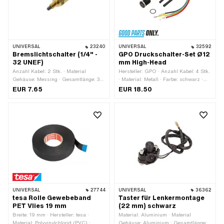
UNIVERSAL
23240
UNIVERSAL
32592
Bremslichtschalter (1/4" -
GPO Druckschalter-Set Ø12
32 UNEF)
mm High-Head
Anzahl Kabel: 2 Stk. · Material
Hersteller: GPO · Anzahl Kabel: 4 Stk.
Gehäuse: Messing · Gesamtlänge: 36
· Material: Metall · Farbe: schwarz ·
mm · Gewindeart: MF6x0.75
Gesamtlänge: 27 mm · Gewindeart:
EUR 7.65
EUR 18.50
(Feingewinde) · Anzahl Stellungen: 2
MF12x0.75 (Feingewinde) · Anzahl
Stk.
Stellungen: 2 Stk. · Ø
Befestigungsloch: 12 mm
UNIVERSAL
27744
UNIVERSAL
36362
tesa Rolle Gewebeband
Taster für Lenkermontage
PET Vlies 19 mm
(22 mm) schwarz
Breite: 19 mm · Hersteller: tesa ·
Material: Aluminium · Material
Material: Polyvinylchlorid (PVC) ·
Gehäuse: Aluminium · Gesamtlänge: