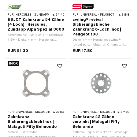
FÜR:
HERCULES · ZÜNDAPP
24140
FÜR:
UNIVERSAL · PEUGEOT
31118
ESJOT Zahnkranz 54 Zähne
swiing® revival
(4 Loch) | Hercules,
Sicherungsbleche
Zündapp Alpa Spezial 3000
Zahnkranz 6-Loch Inox |
Peugeot 103
Kettenteilung: 1/2" x 3/16" · Kettentyp:
415H · Dicke: 4 mm · Hersteller:
Dicke: 1 mm · Hersteller: swiing®
ESJOT · Material: Stahl · Oberfläche:
revival parts · Material: Chromstahl
lackiert · Farbe: schwarz · Ø innen:
(umgangssprachlich bekannt als
EUR 51.30
EUR 17.80
42.5 mm · Anzahl Zähne: 54 Stk. · Ø
Nirosta) · Anzahl Lappen: 6 Stk. · Ø
Befestigungsloch: 7.4 mm · Anzahl
Lochkreis: 115 mm
INOX
Befestigungspunkte: 4 Stk. · Ø
Lochkreis: 66 mm
FÜR:
UNIVERSAL · MALAGUTI
37147
FÜR:
UNIVERSAL · MALAGUTI
37146
Zahnkranz
Zahnkranz 42 Zähne
Sicherungsblech Inox |
verzinkt | Malaguti Fifty
Malaguti Fifty Belmondo
Belmondo
Material: Chromstahl
Kettenteilung: 1/2" x 3/16" · Kettentyp:
(umgangssprachlich bekannt als
415H · Ø innen: 50 mm · Dicke: 4 mm