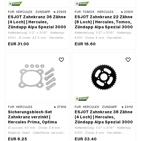
FÜR:
HERCULES · ZÜNDAPP
23935
FÜR:
TOMOS · HERCULES · ZÜNDAPP
23931
ESJOT Zahnkranz 36 Zähne
ESJOT Zahnkranz 22 Zähne
(4 Loch) | Hercules,
(8 Loch) | Hercules, Tomos,
Zündapp Alpa Spezial 3000
Zündapp Alpa Spezial 3000
Kettenteilung: 1/2" x 3/16" · Kettentyp:
Kettenteilung: 1/2" x 3/16" · Kettentyp:
415H · Ø innen: 42.5 mm · Hersteller:
415H · Dicke: 4 mm · Hersteller:
ESJOT · Ø Befestigungsloch: 7.4 mm
ESJOT · Material: Stahl · Oberfläche:
EUR 31.00
EUR 16.60
· Material: Stahl · Oberfläche: lackiert ·
lackiert · Farbe: schwarz · Ø innen:
Anzahl Zähne: 36 Stk. · Farbe:
42.5 mm · Anzahl Zähne: 22 Stk. · Ø
schwarz · Anzahl Befestigungspunkte:
Befestigungsloch: 7.4 mm · Anzahl
4 Stk. · Ø Lochkreis: 66 mm
Befestigungspunkte: 4 Stk. · Anzahl
Befestigungspunkte: 8 Stk. · Ø
Lochkreis: 60.5 mm · Ø Lochkreis: 66
mm
FÜR:
HERCULES
37916
FÜR:
HERCULES · ZÜNDAPP
23110
Sicherungsblech-Set
ESJOT Zahnkranz 38 Zähne
Zahnkranz verzinkt |
(4 Loch) | Hercules,
Hercules Prima, Optima
Zündapp Alpa Spezial 3000
Ø aussen: 60 mm · Dicke: 0.8 mm ·
Kettenteilung: 1/2" x 3/16" · Kettentyp:
Material: Stahl · Oberfläche: verzinkt
415H · Dicke: 4 mm · Hersteller:
(blau) · Ø innen: 50 mm · Anzahl
ESJOT · Material: Stahl · Oberfläche:
EUR 8.25
EUR 33.40