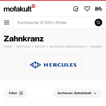
Zahnkranz
HOME
|
HERCULES
|
MOTOR
|
ANTRIEB & ÜBERSETZUNG
|
ZAHNKRAN
Filter
Sortieren:
Beliebtheit