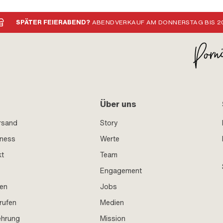
SPÄTER FEIERABEND?
ABENDVERKAUF AM DONNERSTAG BIS 20
Über uns
rsand
Story
iness
Werte
kt
Team
Engagement
en
Jobs
rufen
Medien
ehrung
Mission