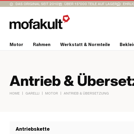
DAS ORIGINAL SEIT 2010
ÜBER 15’000 TEILE AUF LAGER
EHRLI
Motor
Rahmen
Werkstatt & Normteile
Bekle
Antrieb & Überse
|
|
|
HOME
GARELLI
MOTOR
ANTRIEB & ÜBERSETZUNG
Antriebskette