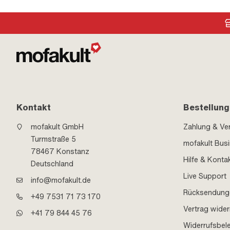
Kontakt
Bestellung
mofakult GmbH
Zahlung & Ve
Turmstraße 5
mofakult Bus
78467 Konstanz
Hilfe & Konta
Deutschland
Live Support
info@mofakult.de
Rücksendung
+49 7531 71 73 170
Vertrag wider
+41 79 844 45 76
Widerrufsbel