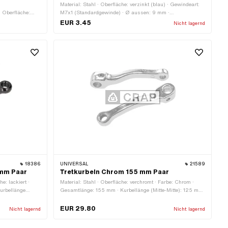
Material: Stahl · Oberfläche: verzinkt (blau) · Gewindeart:
 Oberfläche:
M7x1 (Standardgewinde) · Ø aussen: 9 mm ·
 mm ·
Gesamtlänge: 42 mm · Winkel Kurbelkeil: 4.5°
EUR 3.45
Nicht lagernd
18386
UNIVERSAL
21589
 mm Paar
Tretkurbeln Chrom 155 mm Paar
e: lackiert ·
Material: Stahl · Oberfläche: verchromt · Farbe: Chrom ·
urbellänge
Gesamtlänge: 155 mm · Kurbellänge (Mitte-Mitte): 125 mm
eite Aufnahme:
· Ø Tretkeil: 9 mm · Kröpfung (Versatz): 30 mm ·
 16 mm ·
Gewindeart: MF14x1.25 (Feingewinde)
EUR 29.80
Nicht lagernd
Nicht lagernd
FG14.3 (9/16"