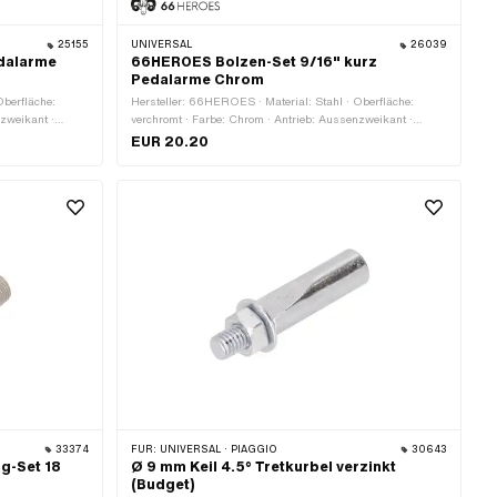
25155
UNIVERSAL
26039
dalarme
66HEROES Bolzen-Set 9/16" kurz
Pedalarme Chrom
Oberfläche:
Hersteller: 66HEROES · Material: Stahl · Oberfläche:
nzweikant ·
verchromt · Farbe: Chrom · Antrieb: Aussenzweikant ·
 mm · Ø aussen:
Gewindeart: FG14.3 (9/16" 20G) · Schlüsselweite: 13 mm ·
EUR 20.20
Gesamtlänge: 39 mm · Ø aussen: 15.9 mm · Reflektoren:
Nein
33374
FÜR:
UNIVERSAL · PIAGGIO
30643
g-Set 18
Ø 9 mm Keil 4.5° Tretkurbel verzinkt
(Budget)