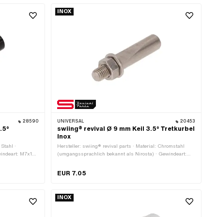
INOX
28590
UNIVERSAL
20453
.5°
swiing® revival Ø 9 mm Keil 3.5° Tretkurbel
Inox
 Stahl ·
Hersteller: swiing® revival parts · Material: Chromstahl
windeart: M7x1
(umgangssprachlich bekannt als Nirosta) · Gewindeart:
Gesamtlänge: 43
M7x1 (Standardgewinde) · Ø aussen: 9 mm ·
Gesamtlänge: 44 mm · Winkel Kurbelkeil: 3.5°
EUR 7.05
INOX