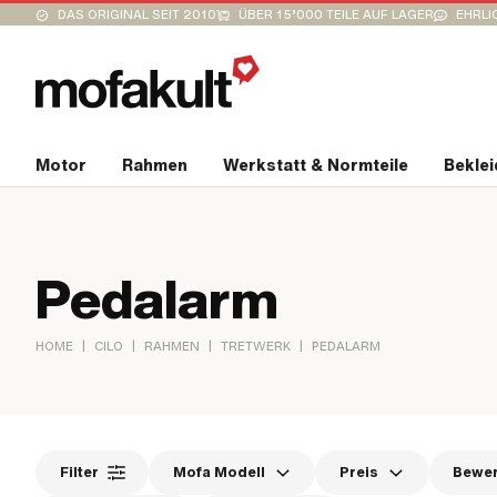
DAS ORIGINAL SEIT 2010
ÜBER 15’000 TEILE AUF LAGER
EHRLI
Motor
Rahmen
Werkstatt & Normteile
Bekle
Pedalarm
|
|
|
|
HOME
CILO
RAHMEN
TRETWERK
PEDALARM
Filter
Mofa Modell
Preis
Bewe