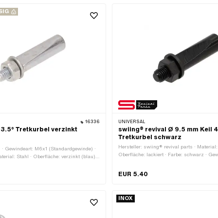
SIG
16336
UNIVERSAL
 3.5° Tretkurbel verzinkt
swiing® revival Ø 9.5 mm Keil 4
Tretkurbel schwarz
Hersteller: swiing® revival parts · Material:
· Gewindeart: M6x1 (Standardgewinde) ·
Oberfläche: lackiert · Farbe: schwarz · Ge
aterial: Stahl · Oberfläche: verzinkt (blau) ·
(Standardgewinde) · Ø aussen: 9.5 mm · 
 mm · Winkel Kurbelkeil: 3.5°
mm · Winkel Kurbelkeil: 4.5°
EUR 5.40
INOX