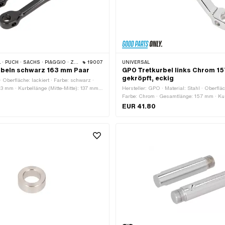
 · SACHS · PIAGGIO · ZÜNDAPP BELMONDO · TOMOS
19007
UNIVERSAL
rbeln schwarz 163 mm Paar
GPO Tretkurbel links Chrom 1
gekröpft, eckig
 Oberfläche: lackiert · Farbe: schwarz ·
 mm · Kurbellänge (Mitte-Mitte): 137 mm ·
Hersteller: GPO · Material: Stahl · Oberfläc
 mm · Kröpfung (Versatz): 24 mm
Farbe: Chrom · Gesamtlänge: 157 mm · Kur
Mitte): 132 mm · Ø Tretkeil: 9.5 mm · Kröp
EUR 41.80
39 mm · Gewindeart: FG14.3 (9/16" 20G)