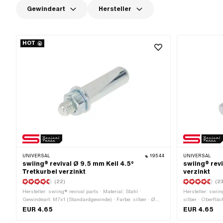
Gewindeart
Hersteller
HOT
UNIVERSAL
19544
UNIVERSAL
swiing® revival Ø 9.5 mm Keil 4.5°
swiing® revi
Tretkurbel verzinkt
verzinkt
(22)
(23
Hersteller: swiing® revival parts · Material: Stahl ·
Hersteller: swiin
Gewindeart: M7x1 (Standardgewinde) · Farbe: silber · Ø
silber · Oberflä
aussen: 9.5 mm · Oberfläche: verzinkt (blau) · Winkel
Ø aussen: 9 mm 
EUR 4.65
EUR 4.65
Kurbelkeil: 4.5° · Gesamtlänge: 43 mm
Winkel Kurbelkei