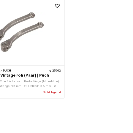
 · PUCH
25012
Vintage roh (Paar) | Puch
 Oberfläche: roh · Kurbellänge (Mitte-Mitte):
länge: 181 mm · Ø Tretkeil: 9.5 mm · Ø
m · Kröpfung (Versatz): 52 mm
Nicht lagernd