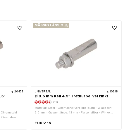
MÄSSIG LÄSSIG
20452
UNIVERSAL
10218
.5°
Ø 9.5 mm Keil 4.5° Tretkurbel verzinkt
(11)
Material: Stahl · Oberfläche: verzinkt (blau) · Ø aussen:
l: Chromstahl
9.5 mm · Gesamtlänge: 43 mm · Farbe: silber · Winkel
· Gewindeart:
Kurbelkeil: 4.5° · Gewindeart: M6x1 (Standardgewinde)
l: 3.5° · Ø
EUR 2.15