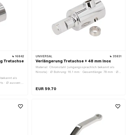
16842
UNIVERSAL
35831
ng Tretachse
Verlängerung Tretachse + 48 mm Inox
Material: Chromstahl (umgangssprachlich bekannt als
Nirosta) · Ø Bohrung: 16.1 mm · Gesamtlänge: 78 mm · Ø
Tretarmaufnahme: 15.8 mm · Tiefe: 35 mm · Ø aussen: 32
 bekannt als
mm
rts · Ø aussen:
aufnahme: 15.8
EUR 59.70