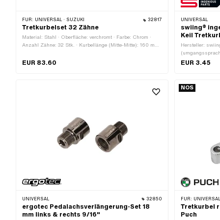
FÜR:
UNIVERSAL · SUZUKI
32817
UNIVERSAL
Tretkurbelset 32 Zähne
swiing® ing
Keil Tretkur
Material: Stahl · Oberfläche: verchromt · Farbe: Chrom ·
Anzahl Zähne: 32 Stk. · Kurbellänge (Mitte-Mitte): 160 mm
Hersteller: swii
· Gesamtlänge: 183 mm · Breite Aufnahme: 19.5 mm · Ø
(umgangssprachl
aussen: 135 mm · Ø Tretkeil: 9 mm · Ø Tretachse: 16 mm ·
Nenndurchmesser
EUR 83.60
EUR 3.45
Kröpfung (Versatz): 35 mm · Kröpfung (Versatz): 43 mm ·
innen: 9.7 mm 
Gewindeart: MF14x1.25 (Feingewinde)
NOS
UNIVERSAL
32850
FÜR:
UNIVERSAL
ergotec Pedalachsverlängerung-Set 18
Tretkurbel 
mm links & rechts 9/16"
Puch