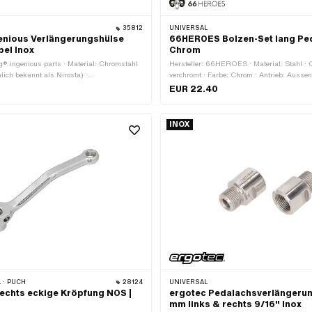
35812
UNIVERSAL
enious Verlängerungshülse
66HEROES Bolzen-Set lang Pe
bel Inox
Chrom
ng® ingenious parts · Material: Chromstahl
Hersteller: 66HEROES · Material: Stahl · 
ich bekannt als Nirosta) ·
verchromt · Farbe: Chrom · Antrieb: Ausse
 innen: 10 mm · Ø aussen: 15.7 mm · Ø
Schlüsselweite: 14 mm · Gesamtlänge: 71
EUR 22.40
· Gesamtlänge: 6 mm
15.6 mm · Reflektoren: Nein
INOX
 · PUCH
28124
UNIVERSAL
rechts eckige Kröpfung NOS |
ergotec Pedalachsverlängerun
mm links & rechts 9/16" Inox