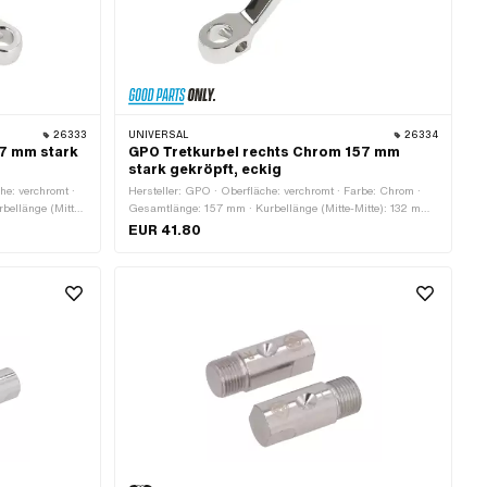
26333
UNIVERSAL
26334
57 mm stark
GPO Tretkurbel rechts Chrom 157 mm
stark gekröpft, eckig
he: verchromt ·
Hersteller: GPO · Oberfläche: verchromt · Farbe: Chrom ·
bellänge (Mitte-
Gesamtlänge: 157 mm · Kurbellänge (Mitte-Mitte): 132 mm ·
fung (Versatz):
Ø Tretkeil: 9.5 mm · Kröpfung (Versatz): 39 mm
EUR 41.80