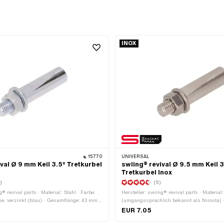
INOX
15770
UNIVERSAL
val Ø 9 mm Keil 3.5° Tretkurbel
swiing® revival Ø 9.5 mm Keil 3
Tretkurbel Inox
)
(5)
g® revival parts · Material: Stahl · Farbe:
Hersteller: swiing® revival parts · Materia
che: verzinkt (blau) · Gesamtlänge: 43 mm ·
(umgangssprachlich bekannt als Nirosta) 
· Gewindeart: M7x1 (Standardgewinde) ·
M7x1 (Standardgewinde) · Winkel Kurbelkei
EUR 7.05
l: 3.5°
aussen: 9.5 mm · Gesamtlänge: 44 mm