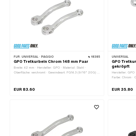
FÜR:
UNIVERSAL · PIAGGIO
18385
UNIVERSAL
GPO Tretkurbeln Chrom 148 mm Paar
GPO Tretkur
gekröpft
Breite: 42 mm · Hersteller: GPO · Material: Stahl ·
Oberfläche: verchromt · Gewindeart: FG14.3 (9/16" 20G) ·
Hersteller: GPO ·
Kurbellänge (Mitte-Mitte): 120 mm · Breite Aufnahme: 17.5
Farbe: Chrom · 
mm · Gesamtlänge: 148 mm · Ø Tretkeil: 9 mm · Kröpfung
Mitte): 123 mm ·
(Versatz): 30 mm · Farbe: Chrom · Ø Tretachse: 16 mm
40 mm · Gewind
EUR 83.60
EUR 35.80