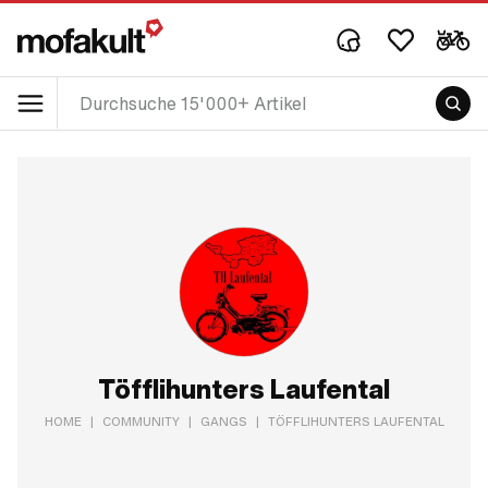
Töfflihunters Laufental
HOME
|
COMMUNITY
|
GANGS
|
TÖFFLIHUNTERS LAUFENTAL