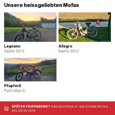
Unsere heissgeliebten Mofas
Legnano
Allegro
Sachs 50/3
Sachs 50/2
Pfupferli
Puch Maxi S
SPÄTER FEIERABEND?
ABENDVERKAUF AM DONNERSTAG
BIS 20:00 UHR